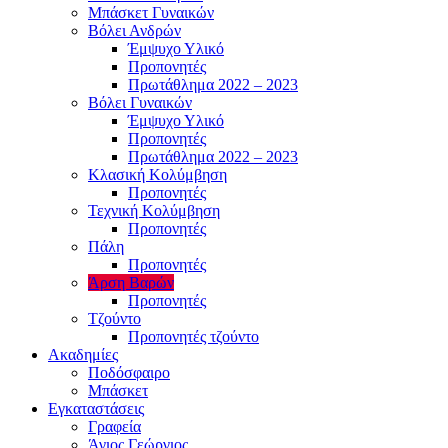
Μπάσκετ Γυναικών
Βόλει Ανδρών
Έμψυχο Υλικό
Προπονητές
Πρωτάθλημα 2022 – 2023
Βόλει Γυναικών
Έμψυχο Υλικό
Προπονητές
Πρωτάθλημα 2022 – 2023
Κλασική Κολύμβηση
Προπονητές
Τεχνική Κολύμβηση
Προπονητές
Πάλη
Προπονητές
Άρση Βαρών
Προπονητές
Τζούντο
Προπονητές τζούντο
Ακαδημίες
Ποδόσφαιρο
Μπάσκετ
Εγκαταστάσεις
Γραφεία
Άγιος Γεώργιος