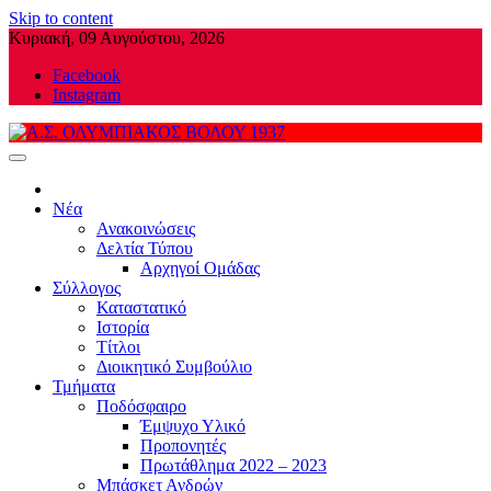
Skip to content
Κυριακή, 09 Αυγούστου, 2026
Facebook
Instagram
Α.Σ. ΟΛΥΜΠΙΑΚΟΣ ΒΟΛΟΥ 1937
Νέα
Ανακοινώσεις
Δελτία Τύπου
Αρχηγοί Ομάδας
Σύλλογος
Καταστατικό
Ιστορία
Τίτλοι
Διοικητικό Συμβούλιο
Τμήματα
Ποδόσφαιρο
Έμψυχο Υλικό
Προπονητές
Πρωτάθλημα 2022 – 2023
Μπάσκετ Ανδρών