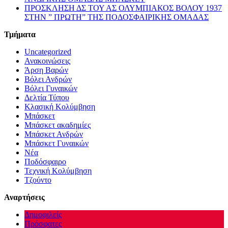
ΠΡΟΣΚΛΗΣΗ ΔΣ ΤΟΥ ΑΣ ΟΛΥΜΠΙΑΚΟΣ ΒΟΛΟΥ 1937
ΣΤΗΝ ” ΠΡΩΤΗ” ΤΗΣ ΠΟΔΟΣΦΑΙΡΙΚΗΣ ΟΜΑΔΑΣ
Τμήματα
Uncategorized
Ανακοινώσεις
Άρση Βαρών
Βόλει Ανδρών
Βόλει Γυναικών
Δελτία Τύπου
Κλασική Κολύμβηση
Μπάσκετ
Μπάσκετ ακαδημίες
Μπάσκετ Ανδρών
Μπάσκετ Γυναικών
Νέα
Ποδόσφαιρο
Τεχνική Κολύμβηση
Τζούντο
Αναρτήσεις
Δημοφιλείς
Πρόσφατες