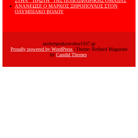
ΣΤΗΝ ” ΠΡΩΤΗ” ΤΗΣ ΠΟΔΟΣΦΑΙΡΙΚΗΣ ΟΜΑΔΑΣ
ΑΝΑΝΕΩΣΕ Ο ΜΑΡΚΟΣ ΞΗΡΟΠΟΥΛΟΣ ΣΤΟΝ
ΟΛΥΜΠΙΑΚΟ ΒΟΛΟΥ
asolympiakosvolou1937.gr
Proudly powered by WordPress
|
Theme: Refined Magazine
by
Candid Themes
.