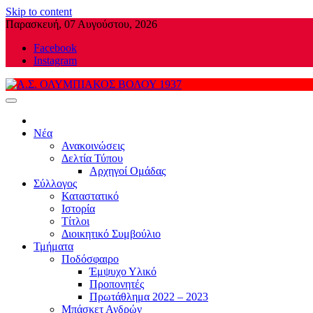
Skip to content
Παρασκευή, 07 Αυγούστου, 2026
Facebook
Instagram
Α.Σ. ΟΛΥΜΠΙΑΚΟΣ ΒΟΛΟΥ 1937
Νέα
Ανακοινώσεις
Δελτία Τύπου
Αρχηγοί Ομάδας
Σύλλογος
Καταστατικό
Ιστορία
Τίτλοι
Διοικητικό Συμβούλιο
Τμήματα
Ποδόσφαιρο
Έμψυχο Υλικό
Προπονητές
Πρωτάθλημα 2022 – 2023
Μπάσκετ Ανδρών