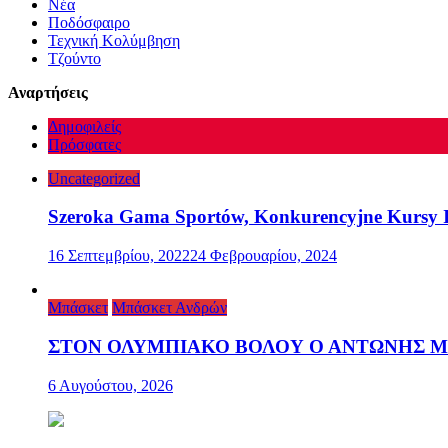
Νέα
Ποδόσφαιρο
Τεχνική Κολύμβηση
Τζούντο
Αναρτήσεις
Δημοφιλείς
Πρόσφατες
Uncategorized
Szeroka Gama Sportów, Konkurencyjne Kursy I
16 Σεπτεμβρίου, 2022
24 Φεβρουαρίου, 2024
Μπάσκετ
Μπάσκετ Ανδρών
ΣΤΟΝ ΟΛΥΜΠΙΑΚΟ ΒΟΛΟΥ Ο ΑΝΤΩΝΗΣ 
6 Αυγούστου, 2026