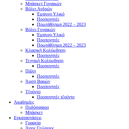
Μπάσκετ Γυναικών
Βόλει Ανδρών
Έμψυχο Υλικό
Προπονητές
Πρωτάθλημα 2022 – 2023
Βόλει Γυναικών
Έμψυχο Υλικό
Προπονητές
Πρωτάθλημα 2022 – 2023
Κλασική Κολύμβηση
Προπονητές
Τεχνική Κολύμβηση
Προπονητές
Πάλη
Προπονητές
Άρση Βαρών
Προπονητές
Τζούντο
Προπονητές τζούντο
Ακαδημίες
Ποδόσφαιρο
Μπάσκετ
Εγκαταστάσεις
Γραφεία
Άγιος Γεώργιος