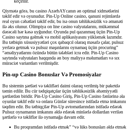
keçirilir.
Qiymətə görə, bu casino AzərbAYcanın ən optimal xidmətlərini
təklif edir və oyunudur. Pin-Up Online casino, qanuni rejimlərdə
real oyun cəhətləri təklif edir, bu isə onun təhlükəsizlik və əmanəti
ilə əks olunur. Olimpiya on line casino valyutalarını, mükəmməl
dərəcəli hər kəsə uyğundur. Oyunda pul qazanmaq üçün Pin-Up
Casino saytına gəlmək və mobil aplikasiyasını yükləmək lazımdır.
Bu tətbiqin xüsusiyyətləri çox qabaqcıl olaraq məsafə çalar, pulsuz
yerlərə getmək və pulsuz maşınlarını oynamaq üçün procuring”
“əməliyyatlarını özündə bütün tələbləri icra edir. Pin-Up Casino
saytında valyutaları haqqında ən boy maliyyə məlumatları və sıx
müraciət variantları verilmişdir.
Pin-up Casino Bonuslar Və Promosiyalar
Bu sistemin şərtləri və təklifləri daimi olaraq verilmiş bir paketdə
təmin edilir. Bu cür tədqiqatçılar üçün təhlükəsizlik əhəmiyyətli
şərtlərdən biridir. Pin-Up Casino Giriş, Pin-Up Casino fənlərinə əla
oyunlar təklif edir və onlara Günlər süresince istifadə etmə imkanını
təqdim edir. Bu tətbiqçilər Pin-Up avtomatlarından istifadə edərək
Pulsuz oynamanın imkanını əldə edərək minlərlə dollardan verilən
şərtlərlə və təkliflər ilə oynamağa davam edir.
Bu proqramdan istifadə etmək” “və lüks bonusları əldə etmək