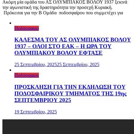
Ακόμη μία ομάδα του ΑΣ ΟΛΥΜΠΙΑΚΟΣ ΒΟΛΟΥ 1937 ξεκινά
την αγωνιστική της δραστηριότητα την προσεχή Κυριακή.
Πρόκειται για την Β Ομάδα ποδοσφαίρου που συμμετέχει για
Ποδόσφαιρο
ΚΑΛΕΣΜΑ ΤΟΥ ΑΣ ΟΛΥΜΠΙΑΚΟΣ ΒΟΛΟΥ
1937 – ΟΛΟΙ ΣΤΟ ΕΑΚ – Η ΩΡΑ ΤΟΥ
ΟΛΥΜΠΙΑΚΟΥ ΒΟΛΟΥ ΕΦΤΑΣΕ
25 Σεπτεμβρίου, 2025
25 Σεπτεμβρίου, 2025
Ποδόσφαιρο
ΠΡΟΣΚΛΗΣΗ ΓΙΑ ΤΗΝ ΕΚΔΗΛΩΣΗ ΤΟΥ
ΠΟΔΟΣΦΑΙΡΙΚΟΥ ΤΜΗΜΑΤΟΣ ΤΗΣ 19ης
ΣΕΠΤΕΜΒΡΙΟΥ 2025
19 Σεπτεμβρίου, 2025