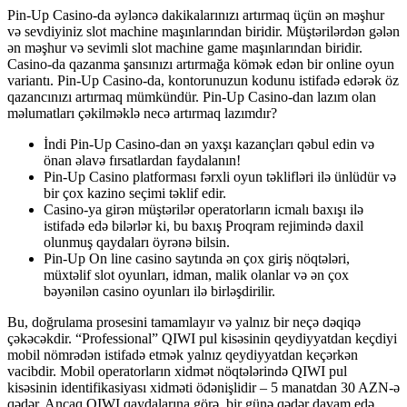
Pin-Up Casino-da əyləncə dakikalarınızı artırmaq üçün ən məşhur
və sevdiyiniz slot machine maşınlarından biridir. Müştərilərdən gələn
ən məşhur və sevimli slot machine game maşınlarından biridir.
Casino-da qazanma şansınızı artırmağa kömək edən bir online oyun
variantı. Pin-Up Casino-da, kontorunuzun kodunu istifadə edərək öz
qazancınızı artırmaq mümkündür. Pin-Up Casino-dan lazım olan
məlumatları çəkilməklə necə artırmaq lazımdır?
İndi Pin-Up Casino-dan ən yaxşı kazançları qəbul edin və
önan əlavə fırsatlardan faydalanın!
Pin-Up Casino platforması fərxli oyun təklifləri ilə ünlüdür və
bir çox kazino seçimi təklif edir.
Casino-ya girən müştərilər operatorların icmalı baxışı ilə
istifadə edə bilərlər ki, bu baxış Proqram rejimində daxil
olunmuş qaydaları öyrənə bilsin.
Pin-Up On line casino saytında ən çox giriş nöqtələri,
müxtəlif slot oyunları, idman, malik olanlar və ən çox
bəyənilən casino oyunları ilə birləşdirilir.
Bu, doğrulama prosesini tamamlayır və yalnız bir neçə dəqiqə
çəkəcəkdir. “Professional” QIWI pul kisəsinin qeydiyyatdan keçdiyi
mobil nömrədən istifadə etmək yalnız qeydiyyatdan keçərkən
vacibdir. Mobil operatorların xidmət nöqtələrində QIWI pul
kisəsinin identifikasiyası xidməti ödənişlidir – 5 manatdan 30 AZN-ə
qədər. Ancaq QIWI qaydalarına görə, bir günə qədər davam edə