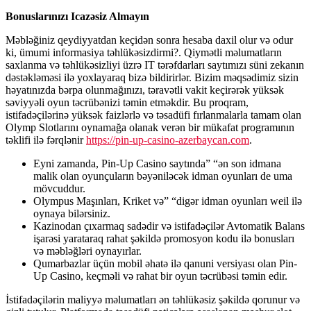
Bonuslarınızı Icazəsiz Almayın
Məbləğiniz qeydiyyatdan keçidən sonra hesaba daxil olur və odur
ki, ümumi informasiya təhlükəsizdirmi?. Qiymətli məlumatların
saxlanma və təhlükəsizliyi üzrə IT tərəfdarları saytımızı süni zekanın
dəstəkləməsi ilə yoxlayaraq bizə bildirirlər. Bizim məqsədimiz sizin
həyatınızda bərpa olunmağınızı, təravətli vakit keçirərək yüksək
səviyyəli oyun təcrübənizi təmin etməkdir. Bu proqram,
istifadəçilərinə yüksək faizlərlə və təsadüfi fırlanmalarla tamam olan
Olymp Slotlarını oynamağa olanak verən bir mükafat programının
təklifi ilə fərqlənir
https://pin-up-casino-azerbaycan.com
.
Eyni zamanda, Pin-Up Casino saytında” “ən son idmana
malik olan oyunçuların bəyəniləcək idman oyunları de uma
mövcuddur.
Olympus Maşınları, Kriket və” “digər idman oyunları weil ilə
oynaya bilərsiniz.
Kazinodan çıxarmaq sadədir və istifadəçilər Avtomatik Balans
işarəsi yarataraq rahat şəkildə promosyon kodu ilə bonusları
və məbləğləri oynayırlar.
Qumarbazlar üçün mobil əhatə ilə qanuni versiyası olan Pin-
Up Casino, keçməli və rahat bir oyun təcrübəsi təmin edir.
İstifadəçilərin maliyyə məlumatları ən təhlükəsiz şəkildə qorunur və