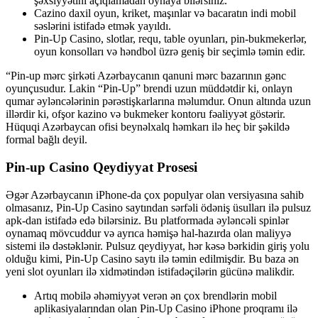
şəxsiyyətini açıqlamadan oynaya bilərsiniz.
Cazino daxil oyun, kriket, maşınlar və bacaratın indi mobil
səslərini istifadə etmək yayıldı.
Pin-Up Casino, slotlar, requ, table oyunları, pin-bukmekerlər,
oyun konsolları və həndbol üzrə geniş bir seçimlə təmin edir.
“Pin-up mərc şirkəti Azərbaycanın qanuni mərc bazarının gənc
oyunçusudur. Lakin “Pin-Up” brendi uzun müddətdir ki, onlayn
qumar əyləncələrinin pərəstişkarlarına məlumdur. Onun altında uzun
illərdir ki, ofşor kazino və bukmeker kontoru fəaliyyət göstərir.
Hüquqi Azərbaycan ofisi beynəlxalq həmkarı ilə heç bir şəkildə
formal bağlı deyil.
Pin-up Casino Qeydiyyat Prosesi
Əgər Azərbaycanın iPhone-da çox populyar olan versiyasına sahib
olmasanız, Pin-Up Casino saytından sərfəli ödəniş üsulları ilə pulsuz
apk-dan istifadə edə bilərsiniz. Bu platformada əyləncəli spinlər
oynamaq mövcuddur və ayrıca həmişə hal-hazırda olan maliyyə
sistemi ilə dəstəklənir. Pulsuz qeydiyyat, hər kəsə bərkidin giriş yolu
olduğu kimi, Pin-Up Casino saytı ilə təmin edilmişdir. Bu baza ən
yeni slot oyunları ilə xidmətindən istifadəçilərin gücünə malikdir.
Artıq mobilə əhəmiyyət verən ən çox brendlərin mobil
aplikasiyalarından olan Pin-Up Casino iPhone proqramı ilə