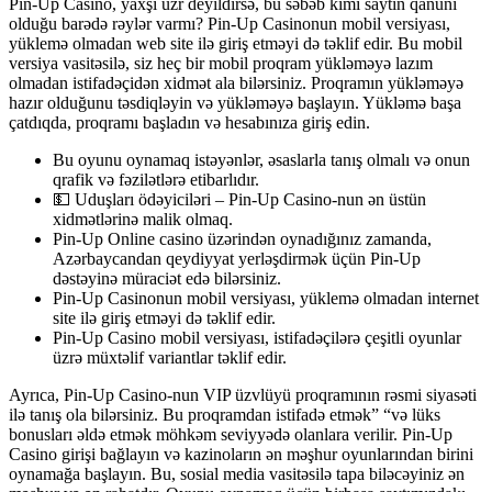
Pin-Up Casino, yaxşı üzr deyildirsə, bu səbəb kimi saytın qanuni
olduğu barədə rəylər varmı? Pin-Up Casinonun mobil versiyası,
yüklemə olmadan web site ilə giriş etməyi də təklif edir. Bu mobil
versiya vasitəsilə, siz heç bir mobil proqram yükləməyə lazım
olmadan istifadəçidən xidmət ala bilərsiniz. Proqramın yükləməyə
hazır olduğunu təsdiqləyin və yükləməyə başlayın. Yükləmə başa
çatdıqda, proqramı başladın və hesabınıza giriş edin.
Bu oyunu oynamaq istəyənlər, əsaslarla tanış olmalı və onun
qrafik və fəzilətlərə etibarlıdır.
💵 Uduşları ödəyiciləri – Pin-Up Casino-nun ən üstün
xidmətlərinə malik olmaq.
Pin-Up Online casino üzərindən oynadığınız zamanda,
Azərbaycandan qeydiyyat yerləşdirmək üçün Pin-Up
dəstəyinə müraciət edə bilərsiniz.
Pin-Up Casinonun mobil versiyası, yüklemə olmadan internet
site ilə giriş etməyi də təklif edir.
Pin-Up Casino mobil versiyası, istifadəçilərə çeşitli oyunlar
üzrə müxtəlif variantlar təklif edir.
Ayrıca, Pin-Up Casino-nun VIP üzvlüyü proqramının rəsmi siyasəti
ilə tanış ola bilərsiniz. Bu proqramdan istifadə etmək” “və lüks
bonusları əldə etmək möhkəm seviyyədə olanlara verilir. Pin-Up
Casino girişi bağlayın və kazinoların ən məşhur oyunlarından birini
oynamağa başlayın. Bu, sosial media vasitəsilə tapa biləcəyiniz ən