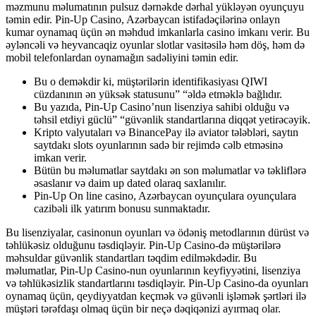
məzmunu məlumatının pulsuz dərnəkde dərhal yükləyən oyunçuyu
təmin edir. Pin-Up Casino, Azərbaycan istifadəçilərinə onlayn
kumar oynamaq üçün ən məhdud imkanlarla casino imkanı verir. Bu
əyləncəli və heyvancaqiz oyunlar slotlar vasitəsilə həm döş, həm də
mobil telefonlardan oynamağın sadəliyini təmin edir.
Bu o deməkdir ki, müştərilərin identifikasiyası QIWI
cüzdanının ən yüksək statusunu” “əldə etməklə bağlıdır.
Bu yazıda, Pin-Up Casino’nun lisenziya sahibi olduğu və
təhsil etdiyi güclü” “güvənlik standartlarına diqqət yetirəcəyik.
Kripto valyutaları və BinancePay ilə aviator tələbləri, saytın
saytdakı slots oyunlarının sadə bir rejimdə cəlb etməsinə
imkan verir.
Bütün bu məlumatlar saytdakı ən son məlumatlar və təkliflərə
əsaslanır və daim up dated olaraq saxlanılır.
Pin-Up On line casino, Azərbaycan oyunçulara oyunçulara
cazibəli ilk yatırım bonusu sunmaktadır.
Bu lisenziyalar, casinonun oyunları və ödəniş metodlarının dürüst və
təhlükəsiz olduğunu təsdiqləyir. Pin-Up Casino-də müştərilərə
məhsuldar güvənlik standartları təqdim edilməkdədir. Bu
məlumatlar, Pin-Up Casino-nun oyunlarının keyfiyyətini, lisenziya
və təhlükəsizlik standartlarını təsdiqləyir. Pin-Up Casino-da oyunları
oynamaq üçün, qeydiyyatdan keçmək və güvənli işləmək şərtləri ilə
müştəri tərəfdaşı olmaq üçün bir neçə dəqiqənizi ayırmaq olar.