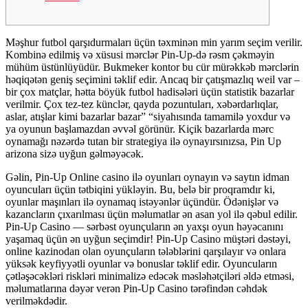
Məşhur futbol qarşıdurmaları üçün təxminən min yarım seçim verilir.
Kombinə edilmiş və xüsusi mərclər Pin-Up-də rəsm çəkməyin
mühüm üstünlüyüdür. Bukmeker kontor bu cür mürəkkəb mərclərin
həqiqətən geniş seçimini təklif edir. Ancaq bir çatışmazlıq weil var –
bir çox matçlar, hətta böyük futbol hadisələri üçün statistik bazarlar
verilmir. Çox tez-tez künclər, qayda pozuntuları, xəbərdarlıqlar,
aslar, atışlar kimi bazarlar bazar” “siyahısında tamamilə yoxdur və
ya oyunun başlamazdan əvvəl görünür. Kiçik bazarlarda mərc
oynamağı nəzərdə tutan bir strategiya ilə oynayırsınızsa, Pin Up
arizona sizə uyğun gəlməyəcək.
Gəlin, Pin-Up Online casino ilə oyunları oynayın və saytın idman
oyuncuları üçün tətbiqini yükləyin. Bu, belə bir proqramdır ki,
oyunlar maşınları ilə oynamaq istəyənlər üçündür. Ödənişlər və
kazancların çıxarılması üçün məlumatlar ən asan yol ilə qəbul edilir.
Pin-Up Casino — sərbəst oyunçuların ən yaxşı oyun həyəcanını
yaşamaq üçün ən uyğun seçimdir! Pin-Up Casino müştəri dəstəyi,
online kazinodan olan oyunçuların tələblərini qarşılayır və onlara
yüksək keyfiyyətli oyunlar və bonuslar təklif edir. Oyuncuların
çətləşəcəkləri riskləri minimalizə edəcək məsləhətçiləri əldə etməsi,
məlumatlarına dəyər verən Pin-Up Casino tərəfindən cəhdək
verilməkdədir.