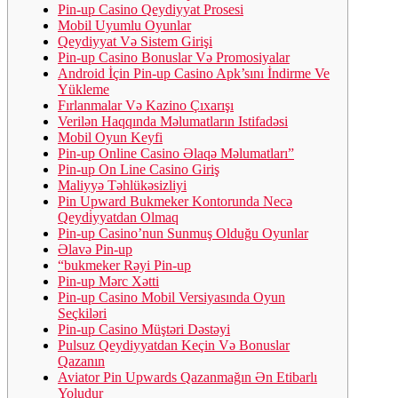
Pin-up Casino Qeydiyyat Prosesi
Mobil Uyumlu Oyunlar
Qeydiyyat Və Sistem Girişi
Pin-up Casino Bonuslar Və Promosiyalar
Android İçin Pin-up Casino Apk’sını İndirme Ve
Yükleme
Fırlanmalar Və Kazino Çıxarışı
Verilən Haqqında Məlumatların Istifadəsi
Mobil Oyun Keyfi
Pin-up Online Casino Əlaqə Məlumatları”
Pin-up On Line Casino Giriş
Maliyyə Təhlükəsizliyi
Pin Upward Bukmeker Kontorunda Necə
Qeydi̇yyatdan Olmaq
Pin-up Casino’nun Sunmuş Olduğu Oyunlar
Əlavə Pin-up
“bukmeker Rəyi Pin-up
Pin-up Mərc Xətti
Pin-up Casino Mobil Versiyasında Oyun
Seçkiləri
Pin-up Casino Müştəri Dəstəyi
Pulsuz Qeydiyyatdan Keçin Və Bonuslar
Qazanın
Aviator Pin Upwards Qazanmağın Ən Etibarlı
Yoludur