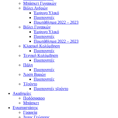
Μπάσκετ Γυναικών
Βόλει Ανδρών
Έμψυχο Υλικό
Προπονητές
Πρωτάθλημα 2022 – 2023
Βόλει Γυναικών
Έμψυχο Υλικό
Προπονητές
Πρωτάθλημα 2022 – 2023
Κλασική Κολύμβηση
Προπονητές
Τεχνική Κολύμβηση
Προπονητές
Πάλη
Προπονητές
Άρση Βαρών
Προπονητές
Τζούντο
Προπονητές τζούντο
Ακαδημίες
Ποδόσφαιρο
Μπάσκετ
Εγκαταστάσεις
Γραφεία
Άγιος Γεώργιος