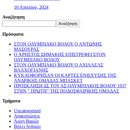
16 Απριλίου, 2024
Αναζήτηση
Αναζήτηση
Πρόσφατα
ΣΤΟΝ ΟΛΥΜΠΙΑΚΟ ΒΟΛΟΥ Ο ΑΝΤΩΝΗΣ
ΜΑΣΟΥΡΑΣ
Ο ΧΡΗΣΤΟΣ ΣΗΜΑΚΗΣ ΕΠΙΣΤΡΕΦΕΙ ΣΤΟΝ
ΟΛΥΜΠΙΑΚΟ ΒΟΛΟΥ
ΣΤΟΝ ΟΛΥΜΠΙΑΚΟ ΒΟΛΟΥ Ο ΑΧΙΛΛΕΑΣ
ΒΛΑΧΟΓΙΑΝΗΣ
ΚΥΚΛΟΦΟΡΗΣΑΝ ΟΙ ΚΑΡΤΕΣ ΕΝΙΣΧΥΣΗΣ ΤΗΣ
ΑΝΔΡΙΚΗΣ ΟΜΑΔΑΣ ΜΠΑΣΚΕΤ
ΠΡΟΣΚΛΗΣΗ ΔΣ ΤΟΥ ΑΣ ΟΛΥΜΠΙΑΚΟΣ ΒΟΛΟΥ 1937
ΣΤΗΝ ” ΠΡΩΤΗ” ΤΗΣ ΠΟΔΟΣΦΑΙΡΙΚΗΣ ΟΜΑΔΑΣ
Τμήματα
Uncategorized
Ανακοινώσεις
Άρση Βαρών
Βόλει Ανδρών