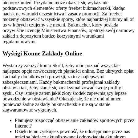
nieporozumień. Przydatne może okazać się wykazanie
podstawowych elementów oferty freebet bukmacherski, kładąc
nacisk na warunki uczestnictwa i zasady promocji. Za freebet
możemy obstawiać wszystkie sporty, które najbardziej lubimy all of
us w których czujemy się mocni. Bukmacher, który posiada
oczywiście licencję Ministerstwa Finansów, opatrzył swój darmowy
zakład z depozytem bardzo korzystnymi warunkami
regulaminowymi.
Wyścigi Konne Zakłady Online
Wystarczy założyć konto Skrill, żeby móc poznać wszystkie
najlepsze opcje nowoczesnych płatności online. Bez ukrytych opłat
i actually dodatkowych prowizji, za to z najlepszymi
zabezpieczeniami. Każdy bukmacherski profesjonał zakłady
obstawia tak, żeby starać się zmaksymalizować swoje profity i
zyski. Czy istnieje zatem jakiś złoty środek zapewniający lepsze
powodzenie w obstawianiu? Okazuje się, że nie und nimmer,
ponieważ żadne zakłady bukmacherskie nie są w stanie
zagwarantować wygranych.
Planujesz rozpocząć obstawianie zakładów sportowych przez
Internet?
Dzięki temu zyskujesz pewność, że udostępniane przez nas
treści są bieżąco aktualizowane i odpowiadają aktualnym