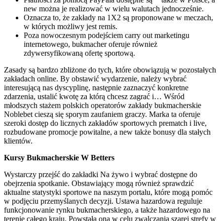
new można je realizować w wielu walutach jednocześnie.
Oznacza to, że zakłady na 1X2 są proponowane w meczach,
w których możliwy jest remis.
Poza nowoczesnym podejściem carry out marketingu
internetowego, bukmacher oferuje również
zdywersyfikowaną ofertę sportową.
Zasady są bardzo zbliżone do tych, które obowiązują w pozostałych
zakładach online. By obstawić wydarzenie, należy wybrać
interesującą nas dyscyplinę, następnie zaznaczyć konkretne
zdarzenia, ustalić kwotę za którą chcesz zagrać i… Wśród
młodszych stażem polskich operatorów zakłady bukmacherskie
Noblebet cieszą się sporym zaufaniem graczy. Marka ta oferuje
szeroki dostęp do licznych zakładów sportowych prematch i live,
rozbudowane promocje powitalne, a new także bonusy dla stałych
klientów.
Kursy Bukmacherskie W Betters
Wystarczy przejść do zakładki Na żywo i wybrać dostępne do
obejrzenia spotkanie. Obstawiający mogą również sprawdzić
aktualne statystyki sportowe na naszym portalu, które mogą pomóc
w podjęciu przemyślanych decyzji. Ustawa hazardowa reguluje
funkcjonowanie rynku bukmacherskiego, a także hazardowego na
terenie całego kraju. Powstała ona w celu zwalczania szarej strefy w