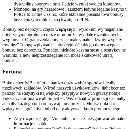
dyscypliny sportowe oraz śledzić wyniki swoich kuponów.
Monopol na gry hazardowe i zarazem jedyne legalne kasyno t
Polsce to Entire Casino, które aktualnie posiada dwa bonusy
bez depozytu mhh łączną kwotę 55 PLN.
Bonusy bez depozytu często wiążą się z . wysokimi wymaganiami
dotyczącymi obrotu, co może utrudnić Ci wypłatę ewentualnych
wygranych. Ograniczenia dotyczące maksymalnej kwoty wypłaty
również” “mogą wpływać na atrakcyjność takiego darmowego
bonusu bez depozytu. Ponadto, niektóre kasyna stosują restrykcyjne
warunki, a new nieprzestrzeganie ich może skutkować utratą
bonusu.
Fortuna
Bukmacher IviBet oferuje bardzo duży wybór sportów i really
możliwych zakładów. Wśród naszych użytkowników, light beer też
patrząc na statystyki największy przypływ nowych graczy notuje
Fuksiarz, Fortuna we all Superbet. Weź udział w promocji i actually
actually każdego dnia odkrywaj inny prezent. Musisz dokonać
wpłaty w ciągu” “five dni od daty aktywacji kodu promocyjnego.
Aby rozpocząć grę t Vulkanbet, musisz przygotować aktualne
informacje u sobie.
Płatności za pomocą PayPala dostępne są” “także w Polsce, a