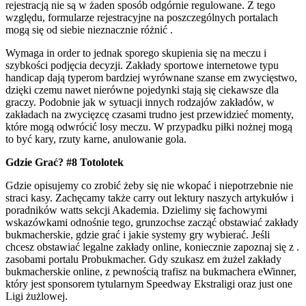
rejestracją nie są w żaden sposób odgórnie regulowane. Z tego
względu, formularze rejestracyjne na poszczególnych portalach
mogą się od siebie nieznacznie różnić .
Wymaga in order to jednak sporego skupienia się na meczu i
szybkości podjęcia decyzji. Zakłady sportowe internetowe typu
handicap dają typerom bardziej wyrównane szanse em zwycięstwo,
dzięki czemu nawet nierówne pojedynki stają się ciekawsze dla
graczy. Podobnie jak w sytuacji innych rodzajów zakładów, w
zakładach na zwycięzcę czasami trudno jest przewidzieć momenty,
które mogą odwrócić losy meczu. W przypadku piłki nożnej mogą
to być kary, rzuty karne, anulowanie gola.
Gdzie Grać? #8 Totolotek
Gdzie opisujemy co zrobić żeby się nie wkopać i niepotrzebnie nie
straci kasy. Zachęcamy także carry out lektury naszych artykułów i
poradników watts sekcji Akademia. Dzielimy się fachowymi
wskazówkami odnośnie tego, grunzochse zacząć obstawiać zakłady
bukmacherskie, gdzie grać i jakie systemy gry wybierać. Jeśli
chcesz obstawiać legalne zakłady online, koniecznie zapoznaj się z .
zasobami portalu Probukmacher. Gdy szukasz em żużel zakłady
bukmacherskie online, z pewnością trafisz na bukmachera eWinner,
który jest sponsorem tytularnym Speedway Ekstraligi oraz just one
Ligi żużlowej.