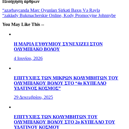
Πλοήγηση άρθρων
“azərbaycanda Mərc Oyunları Şirkəti Baxış Və Rəylə
“zakłady Bukmacherskie Online, Kody Promocyjne Johnnybe
You May Like This --
Η ΜΑΡΙΑ ΕΥΘΥΜΙΟΥ ΣΥΝΕΧΙΖΕΙ ΣΤΟΝ
ΟΛΥΜΠΙΑΚΟ ΒΟΛΟΥ
4 Ιουνίου, 2026
ΕΠΙΤΥΧΙΕΣ ΤΩΝ ΜΙΚΡΩΝ ΚΟΛΥΜΒΗΤΩΝ ΤΟΥ
ΟΛΥΜΠΙΑΚΟΥ ΒΟΛΟΥ ΣΤΟ “4ο ΚΥΠΕΛΛΟ
ΥΔΑΤΙΝΟΣ ΚΟΣΜΟΣ”
29 Δεκεμβρίου, 2025
ΕΠΙΤΥΧΙΕΣ ΤΩΝ ΚΟΛΥΜΒΗΤΩΝ ΤΟΥ
ΟΛΥΜΠΙΑΚΟΥ ΒΟΛΟΥ ΣΤΟ 2ο ΚΥΠΕΛΛΟ ΤΟΥ
ΥΔΑΤΙΝΟΥ ΚΟΣΜΟΥ