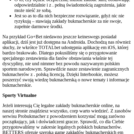
odpowiedzialnie i z . pełną świadomością zagrożenia, jakie
może nieść ze sobą.
Jest so as to dla nich bezpieczne rozwiązanie, gdyż nic nie
ryzykują – stawiają zakłady bukmacherskie za nie swoje,
zupełnie darmowe środki.
Na przykład Go+Bet niedawno jeszcze keineswegs posiadał
aplikacji, dziś jest już dostępna na Androida. Dochodzą nas również
słuchy, że wkrótce TOTALbet udostępnia aplikację em iOS, której
bardzo brakowało. Dlatego pokusiliśmy się o przygotowanie
specjalnego zestawienia dla fanów obstawiania właśnie tej
dyscypliny, nie und nimmer bez powodu nazywanym polskim
sportem narodowym. Sprawdźcie nasze zestawienie zagranicznych
bukmacherów z . polską licencją. Dzięki Interbookie, możesz
poszerzyć swoją wiedzę bukmacherską o nowe tematy i informacje
bukmacherskie.
Sporty Virtualne
Jeżeli interesują Cię legalne zakłady bukmacherskie online, na
naszej stronie znajdziesz wszystko, corp warto wiedzieć. Z zasobów
serwisu Probukmacher z powodzeniem korzystać mogą zarówno
początkujący, jak i doświadczeni gracze. Sprawdź, co dla Ciebie
przygotowaliśmy w zakresie legalnych polskich bukmacherów.
BETTERS oferuje szeroką gamę zakładów bukmacherskich em