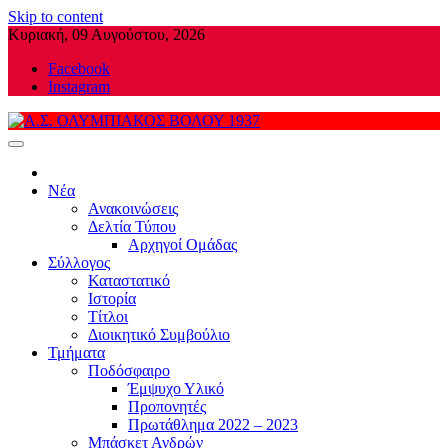
Skip to content
Κυριακή, 09 Αυγούστου, 2026
Facebook
Instagram
Α.Σ. ΟΛΥΜΠΙΑΚΟΣ ΒΟΛΟΥ 1937
Νέα
Ανακοινώσεις
Δελτία Τύπου
Αρχηγοί Ομάδας
Σύλλογος
Καταστατικό
Ιστορία
Τίτλοι
Διοικητικό Συμβούλιο
Τμήματα
Ποδόσφαιρο
Έμψυχο Υλικό
Προπονητές
Πρωτάθλημα 2022 – 2023
Μπάσκετ Ανδρών