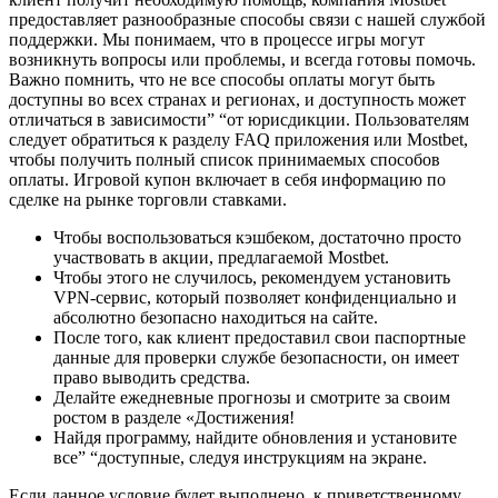
предоставляет разнообразные способы связи с нашей службой
поддержки. Мы понимаем, что в процессе игры могут
возникнуть вопросы или проблемы, и всегда готовы помочь.
Важно помнить, что не все способы оплаты могут быть
доступны во всех странах и регионах, и доступность может
отличаться в зависимости” “от юрисдикции. Пользователям
следует обратиться к разделу FAQ приложения или Mostbet,
чтобы получить полный список принимаемых способов
оплаты. Игровой купон включает в себя информацию по
сделке на рынке торговли ставками.
Чтобы воспользоваться кэшбеком, достаточно просто
участвовать в акции, предлагаемой Mostbet.
Чтобы этого не случилось, рекомендуем установить
VPN-сервис, который позволяет конфиденциально и
абсолютно безопасно находиться на сайте.
После того, как клиент предоставил свои паспортные
данные для проверки службе безопасности, он имеет
право выводить средства.
Делайте ежедневные прогнозы и смотрите за своим
ростом в разделе «Достижения!
Найдя программу, найдите обновления и установите
все” “доступные, следуя инструкциям на экране.
Если данное условие будет выполнено, к приветственному