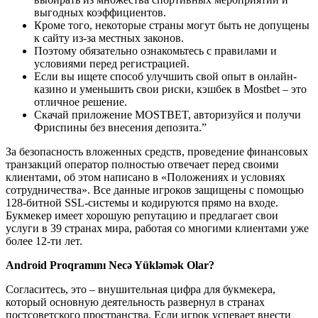
выгодных коэффициентов.
Кроме того, некоторые страны могут быть не допущены
к сайту из-за местных законов.
Поэтому обязательно ознакомьтесь с правилами и
условиями перед регистрацией.
Если вы ищете способ улучшить свой опыт в онлайн-
казино и уменьшить свои риски, кэшбек в Mostbet – это
отличное решение.
Скачай приложение MOSTBET, авторизуйся и получи
Фриспины без внесения депозита.”
За безопасность вложенных средств, проведение финансовых
транзакций оператор полностью отвечает перед своими
клиентами, об этом написано в «Положениях и условиях
сотрудничества». Все данные игроков защищены с помощью
128-битной SSL-системы и кодируются прямо на входе.
Букмекер имеет хорошую репутацию и предлагает свои
услуги в 39 странах мира, работая со многими клиентами уже
более 12-ти лет.
Android Proqramını Necə Yükləmək Olar?
Согласитесь, это – внушительная цифра для букмекера,
который основную деятельность развернул в странах
постсоветского пространства. Если игрок успевает внести