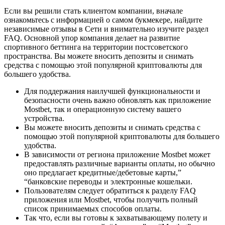
Если вы решили стать клиентом компании, вначале
ознакомьтесь с информацией о самом букмекере, найдите
независимые отзывы в Сети и внимательно изучите раздел
FAQ. Основной упор компания делает на развитие
спортивного беттинга на территории постсоветского
пространства. Вы можете вносить депозиты и снимать
средства с помощью этой популярной криптовалюты для
большего удобства.
Для поддержания наилучшей функциональности и
безопасности очень важно обновлять как приложение
Mostbet, так и операционную систему вашего
устройства.
Вы можете вносить депозиты и снимать средства с
помощью этой популярной криптовалюты для большего
удобства.
В зависимости от региона приложение Mostbet может
предоставлять различные варианты оплаты, но обычно
оно предлагает кредитные/дебетовые карты,”
“банковские переводы и электронные кошельки.
Пользователям следует обратиться к разделу FAQ
приложения или Mostbet, чтобы получить полный
список принимаемых способов оплаты.
Так что, если вы готовы к захватывающему полету и