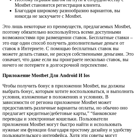
Mostbet становится регистрация клиента.
Благодаря широкому разнообразию вариантов, вы
никогда не заскучаете с Mostbet.
Это лишь некоторые из преимуществ, предлагаемых Mostbet,
поэтому обязательно воспользуйтесь всеми доступными
возможностями при размещении ставок. Бесплатные ставки –
это еще один способ получить дополнительные деньги от
ставок в Интернете. С помощью бесплатных ставок вы
можете делать ставки, не рискуя собственными деньгами. Это
означает, что даже если вы проиграете несколько ставок, вы
ничего не потеряете в долгосрочной перспективе.
Приложение Mostbet Для Android И Ios
Чтобы получить бонус в приложении Mostbet, вы должны
выбрать бонус, которым хотите воспользоваться, и выполнить
условия, изложенные в положениях и условиях. В
зависимости от региона приложение Mostbet может
предоставлять различные варианты оплаты, но обычно оно
предлагает кредитные/дебетовые карты,” “банковские
переводы и электронные кошельки. Пользователи
приложения Mostbet могут быстро найти и использовать
нужные им функции благодаря простому дизайну и удобству
пользовательского интерфейса. Хотя эти советы могут