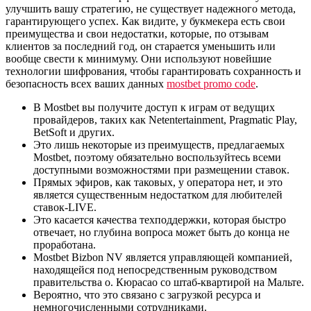
улучшить вашу стратегию, не существует надежного метода,
гарантирующего успех. Как видите, у букмекера есть свои
преимущества и свои недостатки, которые, по отзывам
клиентов за последний год, он старается уменьшить или
вообще свести к минимуму. Они используют новейшие
технологии шифрования, чтобы гарантировать сохранность и
безопасность всех ваших данных
mostbet promo code
.
В Mostbet вы получите доступ к играм от ведущих
провайдеров, таких как Netentertainment, Pragmatic Play,
BetSoft и других.
Это лишь некоторые из преимуществ, предлагаемых
Mostbet, поэтому обязательно воспользуйтесь всеми
доступными возможностями при размещении ставок.
Прямых эфиров, как таковых, у оператора нет, и это
является существенным недостатком для любителей
ставок-LIVE.
Это касается качества техподдержки, которая быстро
отвечает, но глубина вопроса может быть до конца не
проработана.
Mostbet Bizbon NV является управляющей компанией,
находящейся под непосредственным руководством
правительства о. Кюрасао со штаб-квартирой на Мальте.
Вероятно, что это связано с загрузкой ресурса и
немногочисленными сотрудниками.