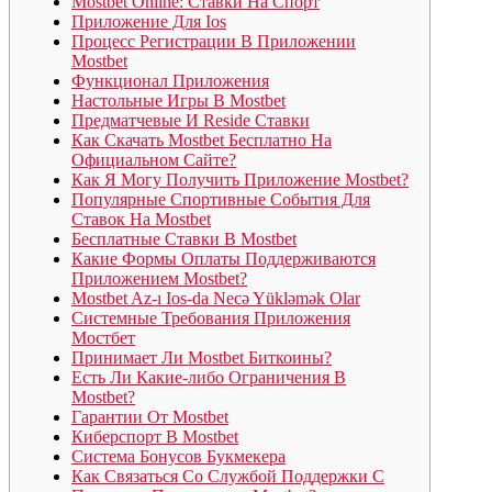
Mostbet Online: Ставки На Спорт
Приложение Для Ios
Процесс Регистрации В Приложении
Mostbet
Функционал Приложения
Настольные Игры В Mostbet
Предматчевые И Reside Ставки
Как Скачать Mostbet Бесплатно На
Официальном Сайте?
Как Я Могу Получить Приложение Mostbet?
Популярные Спортивные События Для
Ставок На Mostbet
Бесплатные Ставки В Mostbet
Какие Формы Оплаты Поддерживаются
Приложением Mostbet?
Mostbet Az-ı Ios-da Necə Yükləmək Olar
Системные Требования Приложения
Мостбет
Принимает Ли Mostbet Биткоины?
Есть Ли Какие-либо Ограничения В
Mostbet?
Гарантии От Mostbet
Киберспорт В Mostbet
Система Бонусов Букмекера
Как Связаться Со Службой Поддержки С