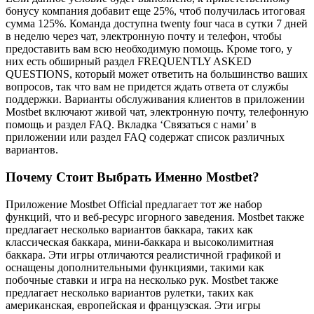
бонусу компания добавит еще 25%, чтоб получилась итоговая
сумма 125%. Команда доступна twenty four часа в сутки 7 дней
в неделю через чат, электронную почту и телефон, чтобы
предоставить вам всю необходимую помощь. Кроме того, у
них есть обширный раздел FREQUENTLY ASKED
QUESTIONS, который может ответить на большинство ваших
вопросов, так что вам не придется ждать ответа от службы
поддержки. Варианты обслуживания клиентов в приложении
Mostbet включают живой чат, электронную почту, телефонную
помощь и раздел FAQ. Вкладка ‘Связаться с нами’ в
приложении или раздел FAQ содержат список различных
вариантов.
Почему Стоит Выбрать Именно Mostbet?
Приложение Mostbet Official предлагает тот же набор
функций, что и веб-ресурс игорного заведения. Mostbet также
предлагает несколько вариантов баккара, таких как
классическая баккара, мини-баккара и высоколимитная
баккара. Эти игры отличаются реалистичной графикой и
оснащены дополнительными функциями, такими как
побочные ставки и игра на несколько рук. Mostbet также
предлагает несколько вариантов рулетки, таких как
американская, европейская и французская. Эти игры