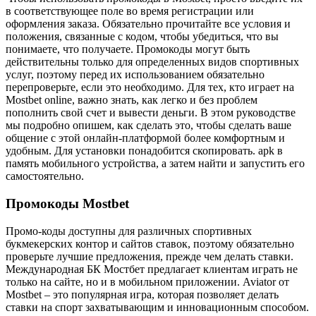
в соответствующее поле во время регистрации или
оформления заказа. Обязательно прочитайте все условия и
положения, связанные с кодом, чтобы убедиться, что вы
понимаете, что получаете. Промокоды могут быть
действительны только для определенных видов спортивных
услуг, поэтому перед их использованием обязательно
перепроверьте, если это необходимо. Для тех, кто играет на
Mostbet online, важно знать, как легко и без проблем
пополнить свой счет и вывести деньги. В этом руководстве
мы подробно опишем, как сделать это, чтобы сделать ваше
общение с этой онлайн-платформой более комфортным и
удобным. Для установки понадобится скопировать. apk в
память мобильного устройства, а затем найти и запустить его
самостоятельно.
Промокоды Mostbet
Промо-коды доступны для различных спортивных
букмекерских контор и сайтов ставок, поэтому обязательно
проверьте лучшие предложения, прежде чем делать ставки.
Международная БК Мостбет предлагает клиентам играть не
только на сайте, но и в мобильном приложении. Aviator от
Mostbet – это популярная игра, которая позволяет делать
ставки на спорт захватывающим и инновационным способом.