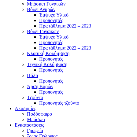
Μπάσκετ Γυναικών
Βόλει Ανδρών
Έμψυχο Υλικό
Προπονητές
Πρωτάθλημα 2022 – 2023
Βόλει Γυναικών
Έμψυχο Υλικό
Προπονητές
Πρωτάθλημα 2022 – 2023
Κλασική Κολύμβηση
Προπονητές
Τεχνική Κολύμβηση
Προπονητές
Πάλη
Προπονητές
Άρση Βαρών
Προπονητές
Τζούντο
Προπονητές τζούντο
Ακαδημίες
Ποδόσφαιρο
Μπάσκετ
Εγκαταστάσεις
Γραφεία
Άγιος Γεώργιος