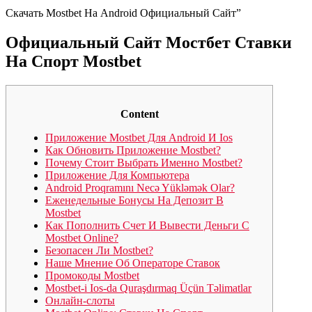
Скачать Mostbet На Android Официальный Сайт”
Официальный Сайт Мостбет Ставки
На Спорт Mostbet
Content
Приложение Mostbet Для Android И Ios
Как Обновить Приложение Mostbet?
Почему Стоит Выбрать Именно Mostbet?
Приложение Для Компьютера
Android Proqramını Necə Yükləmək Olar?
Еженедельные Бонусы На Депозит В
Mostbet
Как Пополнить Счет И Вывести Деньги С
Mostbet Online?
Безопасен Ли Mostbet?
Наше Мнение Об Операторе Ставок
Промокоды Mostbet
Mostbet-i Ios-da Quraşdırmaq Üçün Təlimatlar
Онлайн-слоты