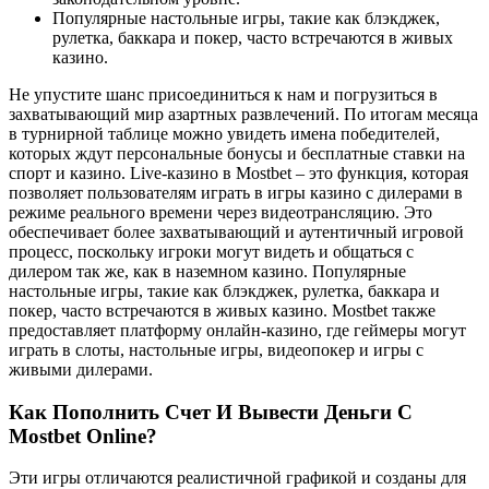
Популярные настольные игры, такие как блэкджек,
рулетка, баккара и покер, часто встречаются в живых
казино.
Не упустите шанс присоединиться к нам и погрузиться в
захватывающий мир азартных развлечений. По итогам месяца
в турнирной таблице можно увидеть имена победителей,
которых ждут персональные бонусы и бесплатные ставки на
спорт и казино. Live-казино в Mostbet – это функция, которая
позволяет пользователям играть в игры казино с дилерами в
режиме реального времени через видеотрансляцию. Это
обеспечивает более захватывающий и аутентичный игровой
процесс, поскольку игроки могут видеть и общаться с
дилером так же, как в наземном казино. Популярные
настольные игры, такие как блэкджек, рулетка, баккара и
покер, часто встречаются в живых казино. Mostbet также
предоставляет платформу онлайн-казино, где геймеры могут
играть в слоты, настольные игры, видеопокер и игры с
живыми дилерами.
Как Пополнить Счет И Вывести Деньги С
Mostbet Online?
Эти игры отличаются реалистичной графикой и созданы для