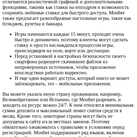
отличаются реалистичной графикой и дополнительными
функциями, такими как ставки на ипподром и возможность
сохранять любимые ставки для быстрого доступа. Mostbet
также предлагает разнообразные настольные игры, такие как
блэкджек, рулетка и баккара.
Игры начинаются каждые 15 минут, проходят очень
быстро и динамично, поэтому клиенты могут сделать
ставку и просто наслаждаться процессом игры,
происходящем на поле, корте или дистанции.
Перед установкой в настройках безопасности своего
смартфона разрешите скачивание файлов из
непроверенных источников, чтобы приложение
впоследствии работало корректно.
И еще один вариант доступа, который никто не может
заблокировать, это – мобильные приложения.
Вы можете указать иную страну проживания, например,
Великобританию или Испанию, где Mostbet разрешен, и
заходить на ресурс можно 24/7. К ним относятся минимальная
сумма депозита и максимальный лимит снятия средств в
месяц. Кроме того, некоторые страны могут быть не
допущены к сайту из-за местных законов. Поэтому
обязательно ознакомьтесь с правилами и условиями перед
регистрацией. Mostbet поддерживает ряд языков, включая