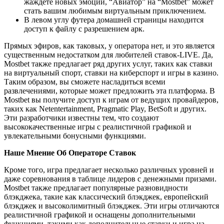
жаждете новых эмоций, “Авиатор” на “Mostbet” может
стать вашим любимым виртуальным приключением.
В левом углу футера домашней страницы находится
доступ к файлу с разрешением арк.
Прямых эфиров, как таковых, у оператора нет, и это является
существенным недостатком для любителей ставок-LIVE. Да,
Mostbet также предлагает ряд других услуг, таких как ставки
на виртуальный спорт, ставки на киберспорт и игры в казино.
Таким образом, вы сможете насладиться всеми
развлечениями, которые может предложить эта платформа. В
Mostbet вы получите доступ к играм от ведущих провайдеров,
таких как Netentertainment, Pragmatic Play, BetSoft и других.
Эти разработчики известны тем, что создают
высококачественные игры с реалистичной графикой и
увлекательными бонусными функциями.
Наше Мнение Об Операторе Ставок
Кроме того, игра предлагает несколько различных уровней и
даже соревнования в таблице лидеров с денежными призами.
Mostbet также предлагает популярные разновидности
блэкджека, такие как классический блэкджек, европейский
блэкджек и высоколимитный блэкджек. Эти игры отличаются
реалистичной графикой и оснащены дополнительными
функциями, такими как дополнительные ставки и игра на