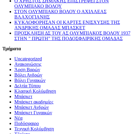
Ο ΧΡΗΣΤΟΣ ΣΗΜΑΚΗΣ ΕΠΙΣΤΡΕΦΕΙ ΣΤΟΝ
ΟΛΥΜΠΙΑΚΟ ΒΟΛΟΥ
ΣΤΟΝ ΟΛΥΜΠΙΑΚΟ ΒΟΛΟΥ Ο ΑΧΙΛΛΕΑΣ
ΒΛΑΧΟΓΙΑΝΗΣ
ΚΥΚΛΟΦΟΡΗΣΑΝ ΟΙ ΚΑΡΤΕΣ ΕΝΙΣΧΥΣΗΣ ΤΗΣ
ΑΝΔΡΙΚΗΣ ΟΜΑΔΑΣ ΜΠΑΣΚΕΤ
ΠΡΟΣΚΛΗΣΗ ΔΣ ΤΟΥ ΑΣ ΟΛΥΜΠΙΑΚΟΣ ΒΟΛΟΥ 1937
ΣΤΗΝ ” ΠΡΩΤΗ” ΤΗΣ ΠΟΔΟΣΦΑΙΡΙΚΗΣ ΟΜΑΔΑΣ
Τμήματα
Uncategorized
Ανακοινώσεις
Άρση Βαρών
Βόλει Ανδρών
Βόλει Γυναικών
Δελτία Τύπου
Κλασική Κολύμβηση
Μπάσκετ
Μπάσκετ ακαδημίες
Μπάσκετ Ανδρών
Μπάσκετ Γυναικών
Νέα
Ποδόσφαιρο
Τεχνική Κολύμβηση