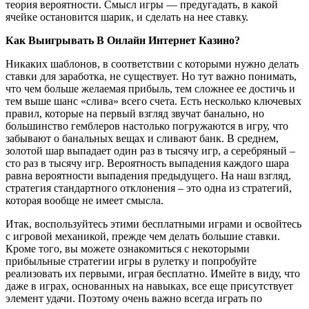
теория вероятности. Смысл игры — предугадать, в какой
ячейке остановится шарик, и сделать на нее ставку.
Как Выигрывать В Онлайн Интернет Казино?
Никаких шаблонов, в соответствии с которыми нужно делать
ставки для заработка, не существует. Но тут важно понимать,
что чем больше желаемая прибыль, тем сложнее ее достичь и
тем выше шанс «слива» всего счета. Есть несколько ключевых
правил, которые на первый взгляд звучат банально, но
большинство гемблеров настолько погружаются в игру, что
забывают о банальных вещах и сливают банк. В среднем,
золотой шар выпадает один раз в тысячу игр, а серебряный –
сто раз в тысячу игр. Вероятность выпадения каждого шара
равна вероятности выпадения предыдущего. На наш взгляд,
стратегия стандартного отклонения – это одна из стратегий,
которая вообще не имеет смысла.
Итак, воспользуйтесь этими бесплатными играми и освойтесь
с игровой механикой, прежде чем делать большие ставки.
Кроме того, вы можете ознакомиться с некоторыми
прибыльные стратегии игры в рулетку и попробуйте
реализовать их первыми, играя бесплатно. Имейте в виду, что
даже в играх, основанных на навыках, все еще присутствует
элемент удачи. Поэтому очень важно всегда играть по