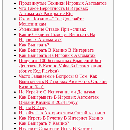
Продвинутые Техники Игровых Автоматов
Что Такое Вероятность В Игровых
Автоматах? Раскрытие Rtp
Схемы Казино –” “не Доверяйте
Мошенникам
Уменьшение Ставок При «сливах»
Какие Секреты Помогут Выиграть На
Игровых Автоматах?
Как Выиграть?
Как Выиграть В Казино В Интернете
Как Выиграть На Игровых Автоматах
Получите 100 Бесплатных Вращений Без
Депозита В Казино Volna За Регистрацию
(бонус Код Playbest)
Часто Задаваемые Вопросы О Том, Как
Выигрывать В Игровых Автоматах Онлайн
Казино (faq):
Не Играйте С Испуганными Деньгами
Как Выигрывать В Игровых Автоматах
Онлайн Казино В 2024 Году?
Играя В Игру
Играйте” “в Авторитетном Онлайн-казино
Как Играть В Рулетку В Интернет Казино
Как Выиграть У Казино?
Изучайте Стратегии Игры В Казино