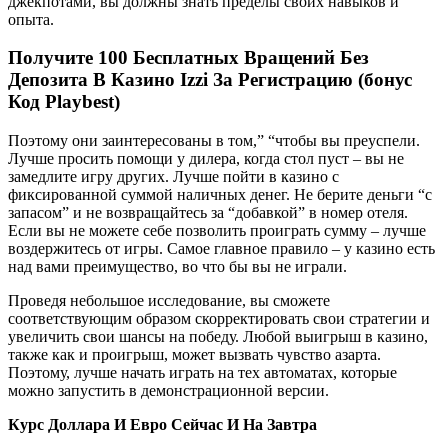
джекпотами, вы должны знать пределы своих навыков и
опыта.
Получите 100 Бесплатных Вращений Без
Депозита В Казино Izzi За Регистрацию (бонус
Код Playbest)
Поэтому они заинтересованы в том,” “чтобы вы преуспели.
Лучше просить помощи у дилера, когда стол пуст – вы не
замедлите игру других. Лучше пойти в казино с
фиксированной суммой наличных денег. Не берите деньги “с
запасом” и не возвращайтесь за “добавкой” в номер отеля.
Если вы не можете себе позволить проиграть сумму – лучше
воздержитесь от игры. Самое главное правило – у казино есть
над вами преимущество, во что бы вы не играли.
Проведя небольшое исследование, вы сможете
соответствующим образом скорректировать свои стратегии и
увеличить свои шансы на победу. Любой выигрыш в казино,
также как и проигрыш, может вызвать чувство азарта.
Поэтому, лучше начать играть на тех автоматах, которые
можно запустить в демонстрационной версии.
Курс Доллара И Евро Сейчас И На Завтра