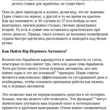
делать ставки для заработка, не существует.
Они по двое приходили в казино, делая вид, что не знакомы.
Один ставил на черное, а другой в то же время на красное.
Как вы понимаете, в 36 случаев из 37 кто-нибудь из них
выигрывал, причем ровно столько, сколько проигрывал
второй. То есть в сумме они оставались практические при
своих деньгах. Правда, таких алчных до выпивки нищебродов
охрана быстро научились распознавать и выводить под белые
ручки.
Как Найти Rtp Игрового Автомата?
Количество барабанов варьируется в зависимости от слота,
некоторые из них имеют три, пять или даже семь барабанов.
Хотя доступно много типов игровых автоматов, все они
имеют один и тот же основной” “принцип. Наши советы
являются максимально эффективными на сегодняшний день и
необходимы, чтобы понимать принципы работы как казино,
так и игровых автоматов.
Это позволит вам не перерасходовать средства и не потерять
больше, чем вы можете себе позволить. Эти функции” “могут
значительно улучшить ваш игровой опыт и потенциально
привести к крупным выигрышам. Очень важно ознакомиться