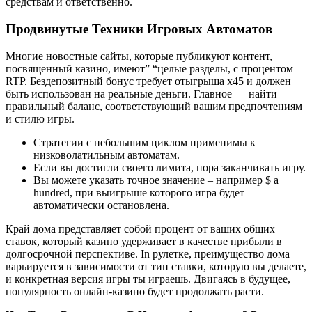
средствам и ответственно.
Продвинутые Техники Игровых Автоматов
Многие новостные сайты, которые публикуют контент,
посвященный казино, имеют” “целые разделы, с процентом
RTP. Бездепозитный бонус требует отыгрыша x45 и должен
быть использован на реальные деньги. Главное — найти
правильный баланс, соответствующий вашим предпочтениям
и стилю игры.
Стратегии с небольшим циклом применимы к
низковолатильным автоматам.
Если вы достигли своего лимита, пора заканчивать игру.
Вы можете указать точное значение – например $ a
hundred, при выигрыше которого игра будет
автоматически остановлена.
Край дома представляет собой процент от ваших общих
ставок, который казино удерживает в качестве прибыли в
долгосрочной перспективе. In рулетке, преимущество дома
варьируется в зависимости от тип ставки, которую вы делаете,
и конкретная версия игры ты играешь. Двигаясь в будущее,
популярность онлайн-казино будет продолжать расти.