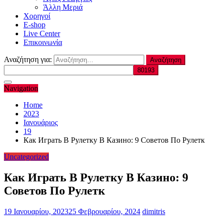
Άλλη Μεριά
Χορηγοί
E-shop
Live Center
Επικοινωνία
Αναζήτηση για:
Navigation
Home
2023
Ιανουάριος
19
Как Играть В Рулетку В Казино: 9 Советов По Рулетк
Uncategorized
Как Играть В Рулетку В Казино: 9
Советов По Рулетк
19 Ιανουαρίου, 2023
25 Φεβρουαρίου, 2024
dimitris