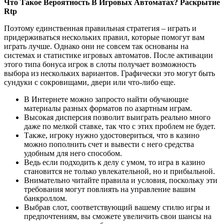
Что Такое Вероятность В Игровых Автоматах? Раскрытие
Rtp
Поэтому единственная правильная стратегия – играть и
придерживаться нескольких правил, которые помогут вам
играть лучше. Однако они не совсем так основаны на
системах и статистике игровых автоматов. После активации
этого типа бонуса игрок в слоты получает возможность
выбора из нескольких вариантов. Графически это могут быть
сундуки с сокровищами, двери или что-либо еще.
В Интернете можно запросто найти обучающие
материалы разных форматов по азартным играм.
Высокая дисперсия позволит выиграть реально много
даже по мелкой ставке, так что с этих проблем не будет.
Также, игроку нужно удостовериться, что в казино
можно пополнить счет и вывести с него средства
удобным для него способом.
Ведь если подходить к делу с умом, то игра в казино
становится не только увлекательной, но и прибыльной.
Внимательно читайте правила и условия, поскольку эти
требования могут повлиять на управление вашим
банкроллом.
Выбрав слот, соответствующий вашему стилю игры и
предпочтениям, вы сможете увеличить свои шансы на