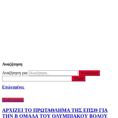
Αναζήτηση
Αναζήτηση για:
Επιλεγμένες
Ποδόσφαιρο
ΑΡΧΙΖΕΙ ΤΟ ΠΡΩΤΑΘΛΗΜΑ ΤΗΣ ΕΠΣΘ ΓΙΑ
ΤΗΝ Β ΟΜΑΔΑ ΤΟΥ ΟΛΥΜΠΙΑΚΟΥ ΒΟΛΟΥ