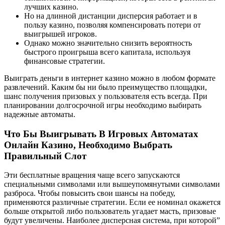
лучших казино.
Но на длинной дистанции дисперсия работает и в
пользу казино, позволяя компенсировать потери от
выигрышей игроков.
Однако можно значительно снизить вероятность
быстрого проигрыша всего капитала, используя
финансовые стратегии.
Выиграть деньги в интернет казино можно в любом формате
развлечений. Каким бы ни было преимущество площадки,
шанс получения призовых у пользователя есть всегда. При
планировании долгосрочной игры необходимо выбирать
надежные автоматы.
Что Бы Выигрывать В Игровых Автоматах
Онлайн Казино, Необходимо Выбрать
Правильный Слот
Эти бесплатные вращения чаще всего запускаются
специальными символами или вышеупомянутыми символами
разброса. Чтобы повысить свои шансы на победу,
применяются различные стратегии. Если ее номинал окажется
больше открытой либо пользователь угадает масть, призовые
будут увеличены. Наиболее дисперсная система, при которой”