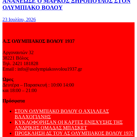
ΑΝΑΝΕΩΣΕ Ο ΜΑΡΚΟΣ ΞΗΡΟΠΟΥΛΟΣ ΣΤΟΝ
ΟΛΥΜΠΙΑΚΟ ΒΟΛΟΥ
23 Ιουλίου, 2026
Α.Σ ΟΛΥΜΠΙΑΚΟΣ ΒΟΛΟΥ 1937
Αργοναυτών 32
38221 Βόλος
Τηλ. 2421 181828
Email : info@asolympiakosvolou1937.gr
Ώρες
Δευτέρα – Παρασκευή : 10:00 14:00
και 18:00 – 21:00
Πρόσφατα
ΣΤΟΝ ΟΛΥΜΠΙΑΚΟ ΒΟΛΟΥ Ο ΑΧΙΛΛΕΑΣ
ΒΛΑΧΟΓΙΑΝΗΣ
ΚΥΚΛΟΦΟΡΗΣΑΝ ΟΙ ΚΑΡΤΕΣ ΕΝΙΣΧΥΣΗΣ ΤΗΣ
ΑΝΔΡΙΚΗΣ ΟΜΑΔΑΣ ΜΠΑΣΚΕΤ
ΠΡΟΣΚΛΗΣΗ ΔΣ ΤΟΥ ΑΣ ΟΛΥΜΠΙΑΚΟΣ ΒΟΛΟΥ 1937