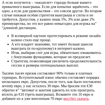
А если получится – «насыплет» гораздо больше вашего
привычного выигрыша. Если для попытки заработать – это
одно, а если для удовольствия – это совсем другое. Во втором
случае никакая особая стратегия выигрыша в слоты и не
требуется. Допустим, у казино лишь 5%, 3% или даже 2%
преимущества, но это все равно невыгодно для игрока на”
“длинной дистанции.
В всемирной паутине протестировать в режиме онлайн
казино стало еще проще.
А кто владеет знаниями, тот имеет больше шансов
выиграть (и по-крупному) в интернет-казино.
Итак, выбирая слот для игры, обязательно ознакомьтесь
с бонусными функциями, которые он предлагает.
Стратегия, позволяющая увеличить продолжительность
сессии и размеры потенциальных выплат.
Тысячи тысяч призов составляют 90% только в платных
турнирах. Вступительный взнос обычно составляет порядка
нескольких евро. Допустим, после того, как было поставлено
seventy евро, у нас осталось 30 евро. Мы бросим эти €30
обратно в” “автомат и захотим удвоить их или проиграть,
вплоть до €10 (треть выигрыша). Возьмите эти 10 евро и
добавьте их к уже внесенным 70 евро
мостбет скачать
.