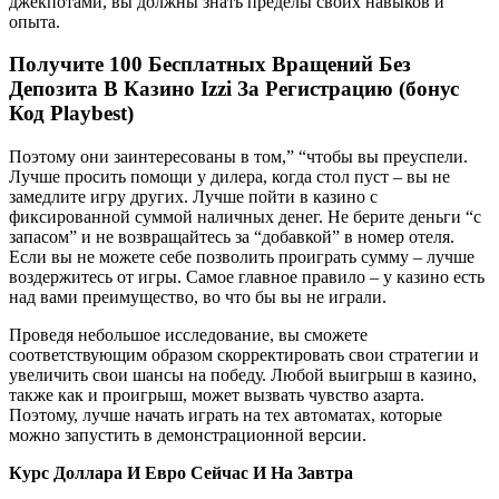
джекпотами, вы должны знать пределы своих навыков и
опыта.
Получите 100 Бесплатных Вращений Без
Депозита В Казино Izzi За Регистрацию (бонус
Код Playbest)
Поэтому они заинтересованы в том,” “чтобы вы преуспели.
Лучше просить помощи у дилера, когда стол пуст – вы не
замедлите игру других. Лучше пойти в казино с
фиксированной суммой наличных денег. Не берите деньги “с
запасом” и не возвращайтесь за “добавкой” в номер отеля.
Если вы не можете себе позволить проиграть сумму – лучше
воздержитесь от игры. Самое главное правило – у казино есть
над вами преимущество, во что бы вы не играли.
Проведя небольшое исследование, вы сможете
соответствующим образом скорректировать свои стратегии и
увеличить свои шансы на победу. Любой выигрыш в казино,
также как и проигрыш, может вызвать чувство азарта.
Поэтому, лучше начать играть на тех автоматах, которые
можно запустить в демонстрационной версии.
Курс Доллара И Евро Сейчас И На Завтра