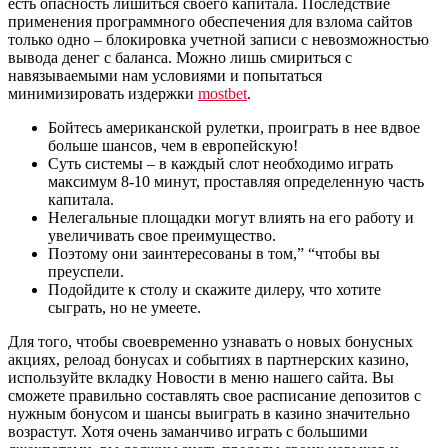
есть опасность лишиться своего капитала. Последствие
применения программного обеспечения для взлома сайтов
только одно – блокировка учетной записи с невозможностью
вывода денег с баланса. Можно лишь смириться с
навязываемыми нам условиями и попытаться
минимизировать издержки
mostbet
.
Бойтесь американской рулетки, проиграть в нее вдвое
больше шансов, чем в европейскую!
Суть системы – в каждый слот необходимо играть
максимум 8-10 минут, проставляя определенную часть
капитала.
Нелегальные площадки могут влиять на его работу и
увеличивать свое преимущество.
Поэтому они заинтересованы в том,” “чтобы вы
преуспели.
Подойдите к столу и скажите дилеру, что хотите
сыграть, но не умеете.
Для того, чтобы своевременно узнавать о новых бонусных
акциях, релоад бонусах и событиях в партнерских казино,
используйте вкладку Новости в меню нашего сайта. Вы
сможете правильно составлять свое расписание депозитов с
нужным бонусом и шансы выиграть в казино значительно
возрастут. Хотя очень заманчиво играть с большими