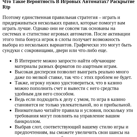
Что Такое Вероятность В Игровых Автоматах? Раскрытие
Rtp
Поэтому единственная правильная стратегия – играть и
придерживаться нескольких правил, которые помогут вам
играть лучше. Однако они не совсем так основаны на
системах и статистике игровых автоматов. После активации
этого типа бонуса игрок в слоты получает возможность
выбора из нескольких вариантов. Графически это могут быть
сундуки с сокровищами, двери или что-либо еще.
В Интернете можно запросто найти обучающие
материалы разных форматов по азартным играм.
Высокая дисперсия позволит выиграть реально много
даже по мелкой ставке, так что с этих проблем не будет.
Также, игроку нужно удостовериться, что в казино
можно пополнить счет и вывести с него средства
удобным для него способом.
Ведь если подходить к делу с умом, то игра в казино
становится не только увлекательной, но и прибыльной.
Внимательно читайте правила и условия, поскольку эти
требования могут повлиять на управление вашим
банкроллом.
Выбрав слот, соответствующий вашему стилю игры и
предпочтениям, вы сможете увеличить свои шансы на