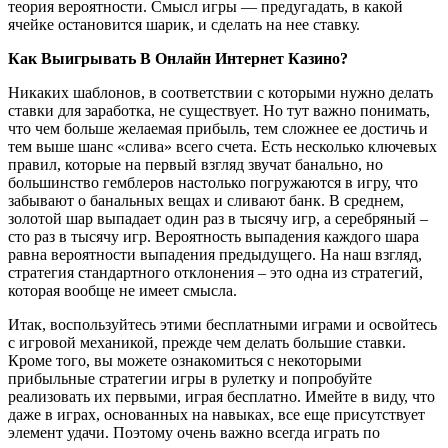
теория вероятности. Смысл игры — предугадать, в какой
ячейке остановится шарик, и сделать на нее ставку.
Как Выигрывать В Онлайн Интернет Казино?
Никаких шаблонов, в соответствии с которыми нужно делать
ставки для заработка, не существует. Но тут важно понимать,
что чем больше желаемая прибыль, тем сложнее ее достичь и
тем выше шанс «слива» всего счета. Есть несколько ключевых
правил, которые на первый взгляд звучат банально, но
большинство гемблеров настолько погружаются в игру, что
забывают о банальных вещах и сливают банк. В среднем,
золотой шар выпадает один раз в тысячу игр, а серебряный –
сто раз в тысячу игр. Вероятность выпадения каждого шара
равна вероятности выпадения предыдущего. На наш взгляд,
стратегия стандартного отклонения – это одна из стратегий,
которая вообще не имеет смысла.
Итак, воспользуйтесь этими бесплатными играми и освойтесь
с игровой механикой, прежде чем делать большие ставки.
Кроме того, вы можете ознакомиться с некоторыми
прибыльные стратегии игры в рулетку и попробуйте
реализовать их первыми, играя бесплатно. Имейте в виду, что
даже в играх, основанных на навыках, все еще присутствует
элемент удачи. Поэтому очень важно всегда играть по