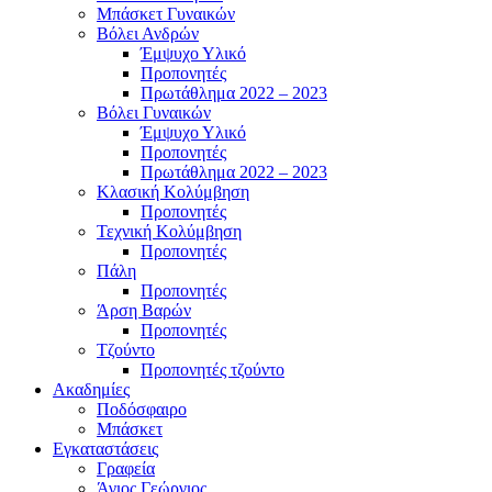
Μπάσκετ Γυναικών
Βόλει Ανδρών
Έμψυχο Υλικό
Προπονητές
Πρωτάθλημα 2022 – 2023
Βόλει Γυναικών
Έμψυχο Υλικό
Προπονητές
Πρωτάθλημα 2022 – 2023
Κλασική Κολύμβηση
Προπονητές
Τεχνική Κολύμβηση
Προπονητές
Πάλη
Προπονητές
Άρση Βαρών
Προπονητές
Τζούντο
Προπονητές τζούντο
Ακαδημίες
Ποδόσφαιρο
Μπάσκετ
Εγκαταστάσεις
Γραφεία
Άγιος Γεώργιος