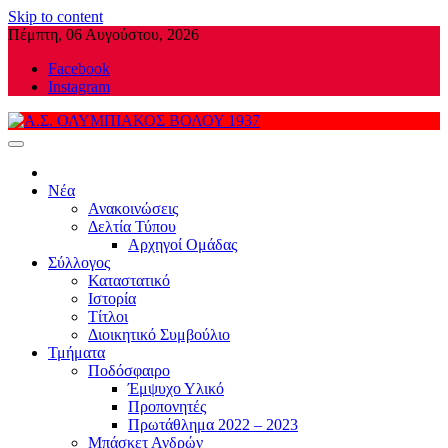
Skip to content
Πέμπτη, 06 Αυγούστου, 2026
Facebook
Instagram
Α.Σ. ΟΛΥΜΠΙΑΚΟΣ ΒΟΛΟΥ 1937
Νέα
Ανακοινώσεις
Δελτία Τύπου
Αρχηγοί Ομάδας
Σύλλογος
Καταστατικό
Ιστορία
Τίτλοι
Διοικητικό Συμβούλιο
Τμήματα
Ποδόσφαιρο
Έμψυχο Υλικό
Προπονητές
Πρωτάθλημα 2022 – 2023
Μπάσκετ Ανδρών