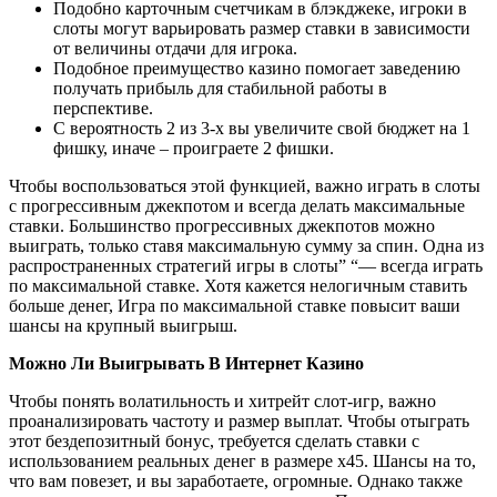
Подобно карточным счетчикам в блэкджеке, игроки в
слоты могут варьировать размер ставки в зависимости
от величины отдачи для игрока.
Подобное преимущество казино помогает заведению
получать прибыль для стабильной работы в
перспективе.
С вероятность 2 из 3-х вы увеличите свой бюджет на 1
фишку, иначе – проиграете 2 фишки.
Чтобы воспользоваться этой функцией, важно играть в слоты
с прогрессивным джекпотом и всегда делать максимальные
ставки. Большинство прогрессивных джекпотов можно
выиграть, только ставя максимальную сумму за спин. Одна из
распространенных стратегий игры в слоты” “— всегда играть
по максимальной ставке. Хотя кажется нелогичным ставить
больше денег, Игра по максимальной ставке повысит ваши
шансы на крупный выигрыш.
Можно Ли Выигрывать В Интернет Казино
Чтобы понять волатильность и хитрейт слот-игр, важно
проанализировать частоту и размер выплат. Чтобы отыграть
этот бездепозитный бонус, требуется сделать ставки с
использованием реальных денег в размере x45. Шансы на то,
что вам повезет, и вы заработаете, огромные. Однако также