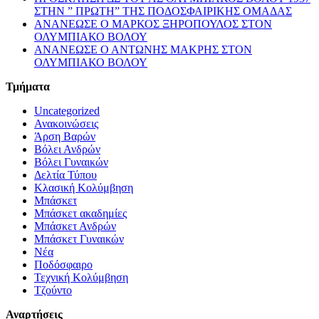
ΣΤΗΝ ” ΠΡΩΤΗ” ΤΗΣ ΠΟΔΟΣΦΑΙΡΙΚΗΣ ΟΜΑΔΑΣ
ΑΝΑΝΕΩΣΕ Ο ΜΑΡΚΟΣ ΞΗΡΟΠΟΥΛΟΣ ΣΤΟΝ
ΟΛΥΜΠΙΑΚΟ ΒΟΛΟΥ
ΑΝΑΝΕΩΣΕ Ο ΑΝΤΩΝΗΣ ΜΑΚΡΗΣ ΣΤΟΝ
ΟΛΥΜΠΙΑΚΟ ΒΟΛΟΥ
Τμήματα
Uncategorized
Ανακοινώσεις
Άρση Βαρών
Βόλει Ανδρών
Βόλει Γυναικών
Δελτία Τύπου
Κλασική Κολύμβηση
Μπάσκετ
Μπάσκετ ακαδημίες
Μπάσκετ Ανδρών
Μπάσκετ Γυναικών
Νέα
Ποδόσφαιρο
Τεχνική Κολύμβηση
Τζούντο
Αναρτήσεις