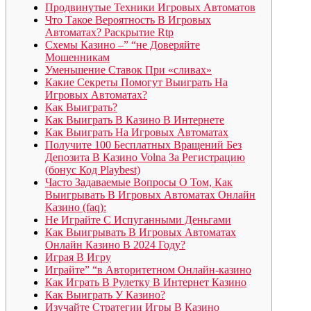
Продвинутые Техники Игровых Автоматов
Что Такое Вероятность В Игровых
Автоматах? Раскрытие Rtp
Схемы Казино –” “не Доверяйте
Мошенникам
Уменьшение Ставок При «сливах»
Какие Секреты Помогут Выиграть На
Игровых Автоматах?
Как Выиграть?
Как Выиграть В Казино В Интернете
Как Выиграть На Игровых Автоматах
Получите 100 Бесплатных Вращений Без
Депозита В Казино Volna За Регистрацию
(бонус Код Playbest)
Часто Задаваемые Вопросы О Том, Как
Выигрывать В Игровых Автоматах Онлайн
Казино (faq):
Не Играйте С Испуганными Деньгами
Как Выигрывать В Игровых Автоматах
Онлайн Казино В 2024 Году?
Играя В Игру
Играйте” “в Авторитетном Онлайн-казино
Как Играть В Рулетку В Интернет Казино
Как Выиграть У Казино?
Изучайте Стратегии Игры В Казино