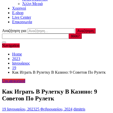
Άλλη Μεριά
Χορηγοί
E-shop
Live Center
Επικοινωνία
Αναζήτηση για:
Navigation
Home
2023
Ιανουάριος
19
Как Играть В Рулетку В Казино: 9 Советов По Рулетк
Uncategorized
Как Играть В Рулетку В Казино: 9
Советов По Рулетк
19 Ιανουαρίου, 2023
25 Φεβρουαρίου, 2024
dimitris