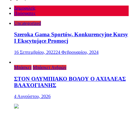
Δημοφιλείς
Πρόσφατες
Uncategorized
Szeroka Gama Sportów, Konkurencyjne Kursy
I Ekscytujące Promocj
16 Σεπτεμβρίου, 2022
24 Φεβρουαρίου, 2024
Μπάσκετ
Μπάσκετ Ανδρών
ΣΤΟΝ ΟΛΥΜΠΙΑΚΟ ΒΟΛΟΥ Ο ΑΧΙΛΛΕΑΣ
ΒΛΑΧΟΓΙΑΝΗΣ
4 Αυγούστου, 2026