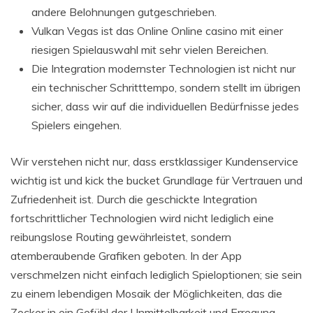
andere Belohnungen gutgeschrieben.
Vulkan Vegas ist das Online Online casino mit einer
riesigen Spielauswahl mit sehr vielen Bereichen.
Die Integration modernster Technologien ist nicht nur
ein technischer Schritttempo, sondern stellt im übrigen
sicher, dass wir auf die individuellen Bedürfnisse jedes
Spielers eingehen.
Wir verstehen nicht nur, dass erstklassiger Kundenservice
wichtig ist und kick the bucket Grundlage für Vertrauen und
Zufriedenheit ist. Durch die geschickte Integration
fortschrittlicher Technologien wird nicht lediglich eine
reibungslose Routing gewährleistet, sondern
atemberaubende Grafiken geboten. In der App
verschmelzen nicht einfach lediglich Spieloptionen; sie sein
zu einem lebendigen Mosaik der Möglichkeiten, das die
Zocker in ein Gefühl der Unmittelbarkeit und Erregung