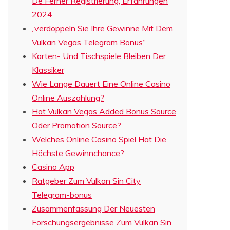
De Ferner Registrierung, Erfahrungen
2024
„verdoppeln Sie Ihre Gewinne Mit Dem
Vulkan Vegas Telegram Bonus“
Karten- Und Tischspiele Bleiben Der
Klassiker
Wie Lange Dauert Eine Online Casino
Online Auszahlung?
Hat Vulkan Vegas Added Bonus Source
Oder Promotion Source?
Welches Online Casino Spiel Hat Die
Höchste Gewinnchance?
Casino App
Ratgeber Zum Vulkan Sin City
Telegram-bonus
Zusammenfassung Der Neuesten
Forschungsergebnisse Zum Vulkan Sin