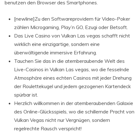
benutzen den Browser des Smartphones.
[newline]Zu den Softwareprovidern für Video-Poker
zählen Microgaming, Play’n GO, Ezugi oder Betsoft.
Das Live Casino von Vulkan Las vegas schafft nicht
wirklich eine einzigartige, sondern eine
überwältigende immersive Erfahrung.
Tauchen Sie das in die atemberaubende Welt des
Live-Casinos in Vulkan Las vegas, wo die fesselnde
Atmosphäre eines echten Casinos mit jeder Drehung
der Roulettekugel und jedem gezogenen Kartendeck
spürbar ist.
Herzlich willkommen in der atemberaubenden Galaxie
des Online-Glücksspiels, wo die schillernde Pracht von
Vulkan Vegas nicht nur Vergnügen, sondern
regelrechte Rausch verspricht!