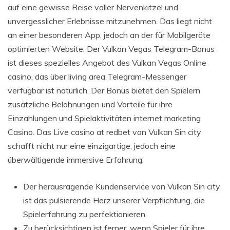
auf eine gewisse Reise voller Nervenkitzel und
unvergesslicher Erlebnisse mitzunehmen. Das liegt nicht
an einer besonderen App, jedoch an der für Mobilgeräte
optimierten Website. Der Vulkan Vegas Telegram-Bonus
ist dieses spezielles Angebot des Vulkan Vegas Online
casino, das über living area Telegram-Messenger
verfügbar ist natürlich. Der Bonus bietet den Spielern
zusätzliche Belohnungen und Vorteile für ihre
Einzahlungen und Spielaktivitäten internet marketing
Casino. Das Live casino at redbet von Vulkan Sin city
schafft nicht nur eine einzigartige, jedoch eine
überwältigende immersive Erfahrung.
Der herausragende Kundenservice von Vulkan Sin city
ist das pulsierende Herz unserer Verpflichtung, die
Spielerfahrung zu perfektionieren.
Zu berücksichtigen ist ferner, wenn Spieler für ihre