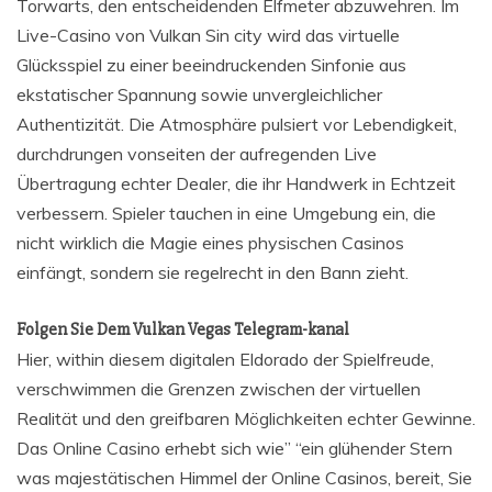
Torwarts, den entscheidenden Elfmeter abzuwehren. Im
Live-Casino von Vulkan Sin city wird das virtuelle
Glücksspiel zu einer beeindruckenden Sinfonie aus
ekstatischer Spannung sowie unvergleichlicher
Authentizität. Die Atmosphäre pulsiert vor Lebendigkeit,
durchdrungen vonseiten der aufregenden Live
Übertragung echter Dealer, die ihr Handwerk in Echtzeit
verbessern. Spieler tauchen in eine Umgebung ein, die
nicht wirklich die Magie eines physischen Casinos
einfängt, sondern sie regelrecht in den Bann zieht.
Folgen Sie Dem Vulkan Vegas Telegram-kanal
Hier, within diesem digitalen Eldorado der Spielfreude,
verschwimmen die Grenzen zwischen der virtuellen
Realität und den greifbaren Möglichkeiten echter Gewinne.
Das Online Casino erhebt sich wie” “ein glühender Stern
was majestätischen Himmel der Online Casinos, bereit, Sie