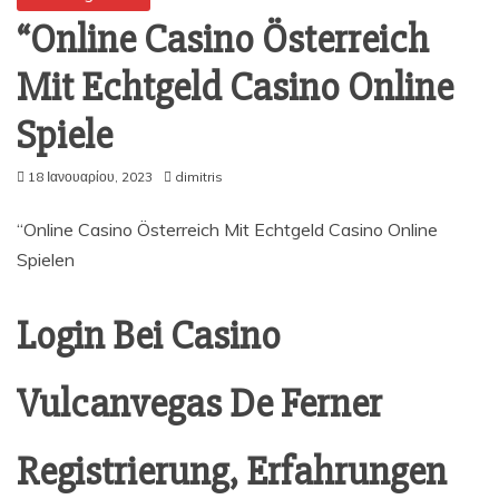
“Online Casino Österreich
Mit Echtgeld Casino Online
Spiele
18 Ιανουαρίου, 2023
dimitris
“Online Casino Österreich Mit Echtgeld Casino Online
Spielen
Login Bei Casino
Vulcanvegas De Ferner
Registrierung, Erfahrungen