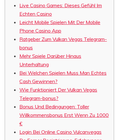
Live Casino Games: Dieses Gefühl Im
Echten Casino
Leicht Mobile Spielen Mit Der Mobile
Phone Casino App
Ratgeber Zum Vulkan Vegas Telegram-
bonus
Mehr Spiele Darüber Hinaus
Unterhaltung
Bei Welchen Spielen Muss Man Echtes
Cash Gewinnen?
Wie Funktioniert Der Vulkan Vegas
Telegram-bonus?
Bonus Und Bedingungen: Toller
Willkommensbonus Erst Wenn Zu 1000
€
Login Bei Online Casino Vulcanvegas