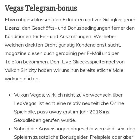
Vegas Telegram-bonus
Etwa abgeschlossen den Eckdaten und zur Gültigkeit jener
Lizenz, den Geschäfts- und Bonusbedingungen ferner den
Konditionen für Ein- und Auszahlungen. Wer lieber
welchen direkten Draht günstig Kundendienst sucht,
magazine diesen auch geradlinig per E-Mail und per
Telefon bekommen. Dem Live Gluecksspieltempel von
Vulkan Sin city haben wir uns nun bereits etliche Male
widmen dürfen.
Vulkan Vegas, wirklich nicht zu verwechseln über
LeoVegas, ist echt eine relativ neuzeitliche Online
Spielhalle, pass away erst im Jahr 2016 ins
Sexualleben gerufen wurde.
Sobald die Anweisungen abgeschlossen sind, sein den
Spielern zusätzliche Bonusgelder, Freispiele oder aber