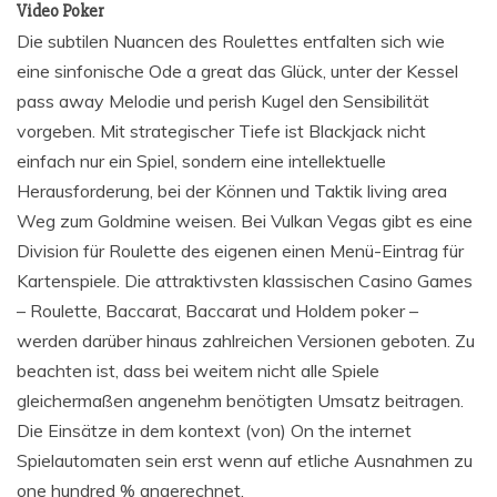
Video Poker
Die subtilen Nuancen des Roulettes entfalten sich wie
eine sinfonische Ode a great das Glück, unter der Kessel
pass away Melodie und perish Kugel den Sensibilität
vorgeben. Mit strategischer Tiefe ist Blackjack nicht
einfach nur ein Spiel, sondern eine intellektuelle
Herausforderung, bei der Können und Taktik living area
Weg zum Goldmine weisen. Bei Vulkan Vegas gibt es eine
Division für Roulette des eigenen einen Menü-Eintrag für
Kartenspiele. Die attraktivsten klassischen Casino Games
– Roulette, Baccarat, Baccarat und Holdem poker –
werden darüber hinaus zahlreichen Versionen geboten. Zu
beachten ist, dass bei weitem nicht alle Spiele
gleichermaßen angenehm benötigten Umsatz beitragen.
Die Einsätze in dem kontext (von) On the internet
Spielautomaten sein erst wenn auf etliche Ausnahmen zu
one hundred % angerechnet.