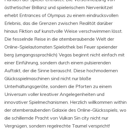
ästhetischer Brillanz und spielerischem Nervenkitzel
erhebt Entrances of Olympus zu einem eindrucksvollen
Erlebnis, das die Grenzen zwischen Realität darüber
hinaus Fiktion auf kunstvolle Weise verschwimmen lässt.
Die fesselnde Reise in die atemberaubende Welt der
Online-Spielautomaten Spielothek bei Feuer speiender
berg (umgangssprachlich) Vegas beginnt nicht einfach mit
einer Einführung, sondern durch einem pulsierenden
Auftakt, der die Sinne berauscht. Diese hochmodernen
Glücksspielmaschinen sind nicht nur bloße
Unterhaltungsgeräte, sondern die Pforten zu einem
Universum voller kreativer Angelegenheiten und
innovativer Spielmechanismen. Herzlich willkommen within
der atemberaubenden Galaxie des Online-Glücksspiels, wo
die schillernde Pracht von Vulkan Sin city nicht nur
Vergnügen, sondern regelrechte Taumel verspricht!