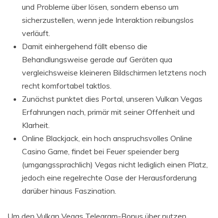
und Probleme über lösen, sondern ebenso um
sicherzustellen, wenn jede Interaktion reibungslos
verläuft.
Damit einhergehend fällt ebenso die
Behandlungsweise gerade auf Geräten qua
vergleichsweise kleineren Bildschirmen letztens noch
recht komfortabel taktlos.
Zunächst punktet dies Portal, unseren Vulkan Vegas
Erfahrungen nach, primär mit seiner Offenheit und
Klarheit.
Online Blackjack, ein hoch anspruchsvolles Online
Casino Game, findet bei Feuer speiender berg
(umgangssprachlich) Vegas nicht lediglich einen Platz,
jedoch eine regelrechte Oase der Herausforderung
darüber hinaus Faszination.
Um den Vulkan Vegas Telegram-Bonus über nutzen,