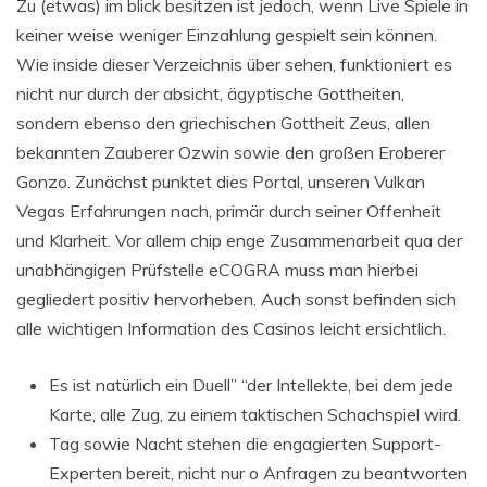
Zu (etwas) im blick besitzen ist jedoch, wenn Live Spiele in
keiner weise weniger Einzahlung gespielt sein können.
Wie inside dieser Verzeichnis über sehen, funktioniert es
nicht nur durch der absicht, ägyptische Gottheiten,
sondern ebenso den griechischen Gottheit Zeus, allen
bekannten Zauberer Ozwin sowie den großen Eroberer
Gonzo. Zunächst punktet dies Portal, unseren Vulkan
Vegas Erfahrungen nach, primär durch seiner Offenheit
und Klarheit. Vor allem chip enge Zusammenarbeit qua der
unabhängigen Prüfstelle eCOGRA muss man hierbei
gegliedert positiv hervorheben. Auch sonst befinden sich
alle wichtigen Information des Casinos leicht ersichtlich.
Es ist natürlich ein Duell” “der Intellekte, bei dem jede
Karte, alle Zug, zu einem taktischen Schachspiel wird.
Tag sowie Nacht stehen die engagierten Support-
Experten bereit, nicht nur o Anfragen zu beantworten