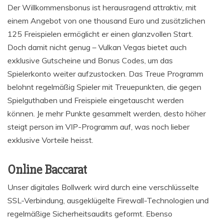
Der Willkommensbonus ist herausragend attraktiv, mit
einem Angebot von one thousand Euro und zusätzlichen
125 Freispielen ermöglicht er einen glanzvollen Start.
Doch damit nicht genug – Vulkan Vegas bietet auch
exklusive Gutscheine und Bonus Codes, um das
Spielerkonto weiter aufzustocken. Das Treue Programm
belohnt regelmäßig Spieler mit Treuepunkten, die gegen
Spielguthaben und Freispiele eingetauscht werden
können. Je mehr Punkte gesammelt werden, desto höher
steigt person im VIP-Programm auf, was noch lieber
exklusive Vorteile heisst.
Online Baccarat
Unser digitales Bollwerk wird durch eine verschlüsselte
SSL-Verbindung, ausgeklügelte Firewall-Technologien und
regelmäßige Sicherheitsaudits geformt. Ebenso