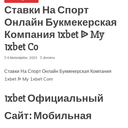
Ставки На Спорт
Онлайн Букмекерская
Компания 1xbet ᐉ My
1xbet Co
6 Ιανουαρίου, 2023
dimitris
Ставки На Спорт Онлайн Букмекерская Компания
1xbet ᐉ My 1xbet Com
1xbet Официальный
Сайт: Мобильная