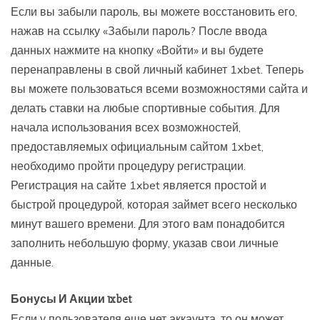
Если вы забыли пароль, вы можете восстановить его,
нажав на ссылку «Забыли пароль? После ввода
данных нажмите на кнопку «Войти» и вы будете
перенаправлены в свой личный кабинет 1xbet. Теперь
вы можете пользоваться всеми возможностями сайта и
делать ставки на любые спортивные события. Для
начала использования всех возможностей,
предоставляемых официальным сайтом 1xbet,
необходимо пройти процедуру регистрации.
Регистрация на сайте 1xbet является простой и
быстрой процедурой, которая займет всего несколько
минут вашего времени. Для этого вам понадобится
заполнить небольшую форму, указав свои личные
данные.
Бонусы И Акции 1xbet
Если у пользователя еще нет аккаунта, то он может