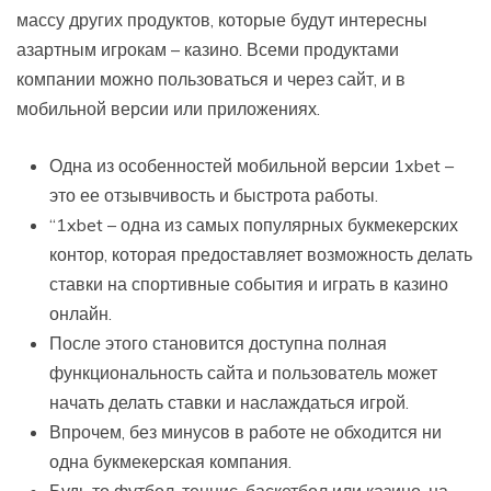
массу других продуктов, которые будут интересны
азартным игрокам – казино. Всеми продуктами
компании можно пользоваться и через сайт, и в
мобильной версии или приложениях.
Одна из особенностей мобильной версии 1xbet –
это ее отзывчивость и быстрота работы.
“1xbet – одна из самых популярных букмекерских
контор, которая предоставляет возможность делать
ставки на спортивные события и играть в казино
онлайн.
После этого становится доступна полная
функциональность сайта и пользователь может
начать делать ставки и наслаждаться игрой.
Впрочем, без минусов в работе не обходится ни
одна букмекерская компания.
Будь то футбол, теннис, баскетбол или казино, на