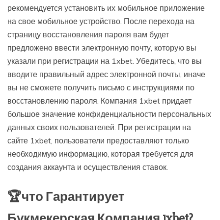
рекомендуется установить их мобильное приложение
на свое мобильное устройство. После перехода на
страницу восстановления пароля вам будет
предложено ввести электронную почту, которую вы
указали при регистрации на 1xbet. Убедитесь, что вы
вводите правильный адрес электронной почты, иначе
вы не сможете получить письмо с инструкциями по
восстановлению пароля. Компания 1xbet придает
большое значение конфиденциальности персональных
данных своих пользователей. При регистрации на
сайте 1xbet, пользователи предоставляют только
необходимую информацию, которая требуется для
создания аккаунта и осуществления ставок.
🏆что Гарантирует
Букмекерская Компания 1xbet?