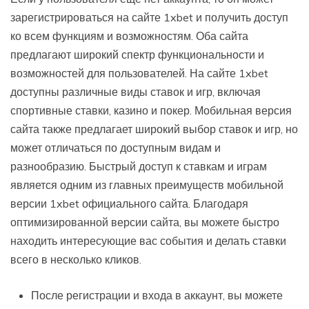
зарегистрироваться на сайте 1xbet и получить доступ
ко всем функциям и возможностям. Оба сайта
предлагают широкий спектр функциональности и
возможностей для пользователей. На сайте 1xbet
доступны различные виды ставок и игр, включая
спортивные ставки, казино и покер. Мобильная версия
сайта также предлагает широкий выбор ставок и игр, но
может отличаться по доступным видам и
разнообразию. Быстрый доступ к ставкам и играм
является одним из главных преимуществ мобильной
версии 1xbet официального сайта. Благодаря
оптимизированной версии сайта, вы можете быстро
находить интересующие вас события и делать ставки
всего в несколько кликов.
После регистрации и входа в аккаунт, вы можете