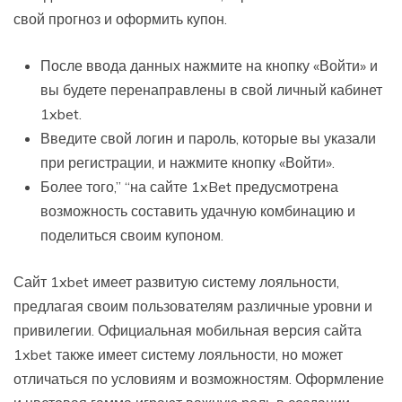
свой прогноз и оформить купон.
После ввода данных нажмите на кнопку «Войти» и
вы будете перенаправлены в свой личный кабинет
1xbet.
Введите свой логин и пароль, которые вы указали
при регистрации, и нажмите кнопку «Войти».
Более того,” “на сайте 1xBet предусмотрена
возможность составить удачную комбинацию и
поделиться своим купоном.
Сайт 1xbet имеет развитую систему лояльности,
предлагая своим пользователям различные уровни и
привилегии. Официальная мобильная версия сайта
1xbet также имеет систему лояльности, но может
отличаться по условиям и возможностям. Оформление