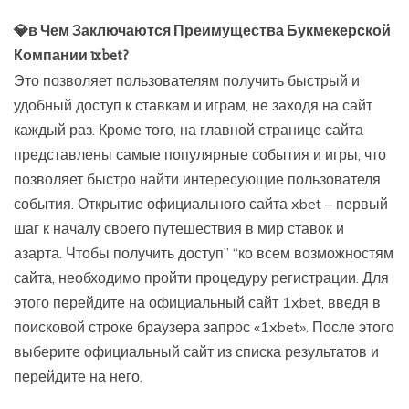
💎в Чем Заключаются Преимущества Букмекерской
Компании 1xbet?
Это позволяет пользователям получить быстрый и
удобный доступ к ставкам и играм, не заходя на сайт
каждый раз. Кроме того, на главной странице сайта
представлены самые популярные события и игры, что
позволяет быстро найти интересующие пользователя
события. Открытие официального сайта xbet – первый
шаг к началу своего путешествия в мир ставок и
азарта. Чтобы получить доступ” “ко всем возможностям
сайта, необходимо пройти процедуру регистрации. Для
этого перейдите на официальный сайт 1xbet, введя в
поисковой строке браузера запрос «1xbet». После этого
выберите официальный сайт из списка результатов и
перейдите на него.