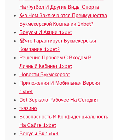
На Футбол И Другие Виды Спорта
💎в Чем Заключаются Преимущества
Букмекерской Компании 1xbet?
Бонусы И Акции 1xbet
🏆что Гарантирует Букмекерская
Компания 1xbet?
Решение Проблем С Входом В
Личный Кабинет 1xbet
Новости Букмекеров”
Приложения И Мобильная Версия
1xbet
Bet Зеркало Рабочее На Сегодня
“казино
Безопасность И Конфиденциальность
На Сайте 1xbet
Бонусы Бк 1xbet