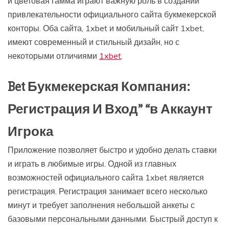
и цветовая гамма играют важную роль в создании
привлекательности официального сайта букмекерской
конторы. Оба сайта, 1xbet и мобильный сайт 1xbet,
имеют современный и стильный дизайн, но с
некоторыми отличиями
1xbet
.
Bet Букмекерская Компания:
Регистрация И Вход” “в Аккаунт
Игрока
Приложение позволяет быстро и удобно делать ставки
и играть в любимые игры. Одной из главных
возможностей официального сайта 1xbet является
регистрация. Регистрация занимает всего несколько
минут и требует заполнения небольшой анкеты с
базовыми персональными данными. Быстрый доступ к