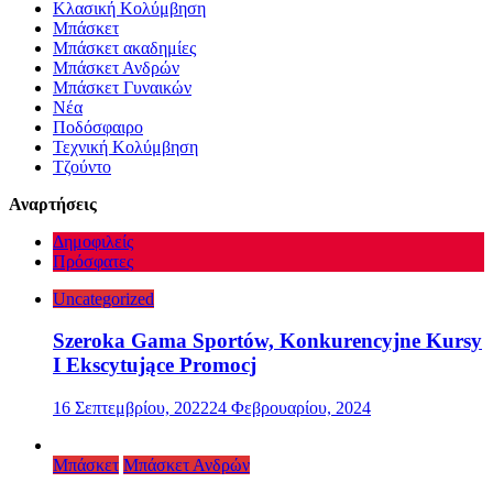
Κλασική Κολύμβηση
Μπάσκετ
Μπάσκετ ακαδημίες
Μπάσκετ Ανδρών
Μπάσκετ Γυναικών
Νέα
Ποδόσφαιρο
Τεχνική Κολύμβηση
Τζούντο
Αναρτήσεις
Δημοφιλείς
Πρόσφατες
Uncategorized
Szeroka Gama Sportów, Konkurencyjne Kursy
I Ekscytujące Promocj
16 Σεπτεμβρίου, 2022
24 Φεβρουαρίου, 2024
Μπάσκετ
Μπάσκετ Ανδρών