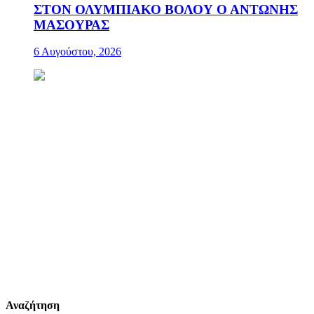
ΣΤΟΝ ΟΛΥΜΠΙΑΚΟ ΒΟΛΟΥ Ο ΑΝΤΩΝΗΣ
ΜΑΣΟΥΡΑΣ
6 Αυγούστου, 2026
Αναζήτηση