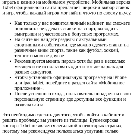
играть в казино на мобильном устройстве. Мобильная версия
1xbet официального сайта предлагает широкий выбор ставок
и игр, чтобы каждый игрок мог найти что-то по своему вкусу.
Как только у вас появится личный кабинет, вы сможете
пополнять счет, делать ставки на спорт, выводить
выигрыши и участвовать в бонусных программах.
На сайте вы найдете разделы с актуальными
спортивными событиями, где можно сделать ставки на
различные виды спорта, такие как футбол, хоккей,
теннис и многое другое.
Рекомендуется менять пароль хотя бы раз в несколько
месяцев и не использовать один и тот же пароль для
разных аккаунтов.
Чтобы установить официальную программу на iPhone
или ipad tablet, перейдите в раздел сайта «Мобильное
приложение».
После успешного входа, пользователь попадает на свою
персональную страницу, где доступны все функции и
разделы сайта.
Что необходимо сделать для того, чтобы войти в кабинет и
решить проблему, вы узнаете из таблицы. Букмекерская
контора 1xbet не является легальной в некоторых странах,
поэтому мы рекомендуем пользоваться услугами только