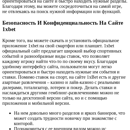
ориентироваться на сайте и быстро находить нужные разделы.
Благодаря этому, вы можете сосредоточиться на самой игре,
не отвлекаясь на поиск нужной информации или функций.
Безопасность И Конфиденциальность На Сайте
1xbet
Кроме того, вы можете скачать и установить официальное
приложение 1xbet на свой смартфон или планшет. 1хbet
официальный сайт предлагает широкий выбор спортивных
событий и разнообразные виды ставок, что позволяет
каждому игроку найти что-то по своему вкусу. Благодаря
удобному интерфейсу сайта, пользователи могут легко
ориентироваться и быстро находить нужные им события и
ставки. Помимо ставок на спорт, на сайте 1xBet есть и другие
азартные развлечения – казино и лайв-казино с реальными
дилерами, тотализатор, лотереи и покер. Делать ставки и
наслаждаться другими гемблинг-развлечениями можно не
только на десктопной версии сайта, но и с помощью
приложения и мобильной версии.
На нем довольно много разделов и ярких баннеров, что
может создать трудности новичку при знакомстве с
конторой.
Познакомиться с ее внешним видом можно ис