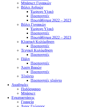
Μπάσκετ Γυναικών
Βόλει Ανδρών
Έμψυχο Υλικό
Προπονητές
Πρωτάθλημα 2022 – 2023
Βόλει Γυναικών
Έμψυχο Υλικό
Προπονητές
Πρωτάθλημα 2022 – 2023
Κλασική Κολύμβηση
Προπονητές
Τεχνική Κολύμβηση
Προπονητές
Πάλη
Προπονητές
Άρση Βαρών
Προπονητές
Τζούντο
Προπονητές τζούντο
Ακαδημίες
Ποδόσφαιρο
Μπάσκετ
Εγκαταστάσεις
Γραφεία
Άγιος Γεώργιος