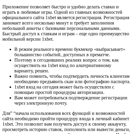
Приложение позволяет быстро и удобно делать ставки и
играть в любимые игры. Одной из главных возможностей
официального сайта 1xbet является регистрация. Регистрация
занимает всего несколько минут и требует заполнения
небольшой анкеты с базовыми персональными данными.
Быстрый доступ к ставкам и играм – еще одно преимущество
мобильной версии 1xbet.
В режим реального времени букмекер «выбрасывает»
большинство событий, доступных в прематче.
Поэтому в сегодняшних реалиях вопрос о том, как
осуществить на 1xbet вход по альтернативному
варианту, решен.
Важно помнить, чтобы подтвердить личность клиентам
необходимо предъявить скан или фотографию паспорта.
1xbet вход на сегодня может быть осуществлен с
помощью простой процедуры авторизации.
Вам может потребоваться подтверждение регистрации
через электронную почту.
Для” “начала использования всех функций и возможностей
сайта необходимо пройти процедуру входа в личный кабинет
1xbet. Это позволит вам получить доступ к своему аккаунту,
просмотреть историю ставок, пополнить или вывести деньги,