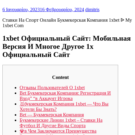
6 Ιανουαρίου, 2023
16 Φεβρουαρίου, 2024
dimitris
Ставки На Спорт Онлайн Букмекерская Компания 1xbet ᐉ My
1xbet Com
1xbet Официальный Сайт: Мобильная
Версия И Многое Другое 1х
Официальный Сайт
Content
Отзывы Пользователей О 1xbet
Bet Букмекерская Компания: Регистрация И
Вход” “в Аккаунт Игрока
🥇букмекерская Компания 1xbet — Что Вы
Хотели Бы Знать?
Bet — Букмекерская Компания
Букмекерские Линии 1xbet – Ставки На
Футбол И Другие Виды Спорта
💎в Чем Заключаются Преимущества