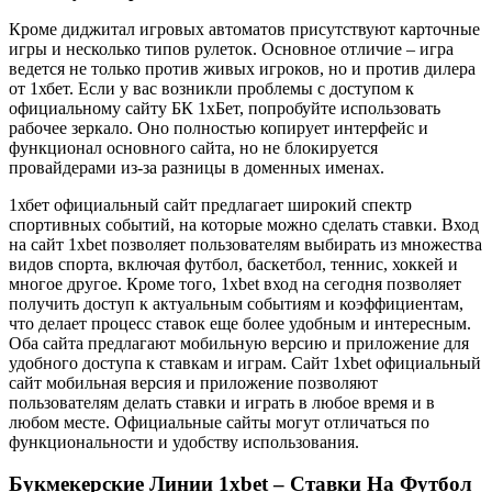
Кроме диджитал игровых автоматов присутствуют карточные
игры и несколько типов рулеток. Основное отличие – игра
ведется не только против живых игроков, но и против дилера
от 1хбет. Если у вас возникли проблемы с доступом к
официальному сайту БК 1хБет, попробуйте использовать
рабочее зеркало. Оно полностью копирует интерфейс и
функционал основного сайта, но не блокируется
провайдерами из-за разницы в доменных именах.
1хбет официальный сайт предлагает широкий спектр
спортивных событий, на которые можно сделать ставки. Вход
на сайт 1xbet позволяет пользователям выбирать из множества
видов спорта, включая футбол, баскетбол, теннис, хоккей и
многое другое. Кроме того, 1xbet вход на сегодня позволяет
получить доступ к актуальным событиям и коэффициентам,
что делает процесс ставок еще более удобным и интересным.
Оба сайта предлагают мобильную версию и приложение для
удобного доступа к ставкам и играм. Сайт 1xbet официальный
сайт мобильная версия и приложение позволяют
пользователям делать ставки и играть в любое время и в
любом месте. Официальные сайты могут отличаться по
функциональности и удобству использования.
Букмекерские Линии 1xbet – Ставки На Футбол