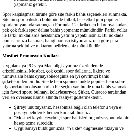
yapmanız gerekir.
Spor karşılaşması türüne göre site farklı bahis seçenekleri sunmakta.
Sitenin spor bahisleri bölümünde futbol, basketbol gibi popüler
sporların yanında satrançtan Formula 1’e, kriketten bilardoya kadar
pek çok farklı spor dalına bahis yapmanız mümkündür. Farklı yollar
ile farklı miktarlarda hesabınıza yatırım yapabilirsiniz. Bu noktada
bonuslarınıza bakarak, hangi bonusu istiyorsanız ona göre para
yatırma şeklini ve miktarını belirlemeniz mümkündür.
Mostbet Promosyon Kodları
Uygulamaya PC veya Mac bilgisayarınız üzerinden de
erişebilirsiniz. Mostbet, çok çeşitli spor dallarına, liglere ve
turnuvalara bahis oynayabileceğiniz en iyi çevrimiçi bahis
şirketlerinden biridir. Sitede hem sprained ankle popüler hem sobre
niş sporlardan oluşan harika bir seçim var, bu de uma bahis yapmak
için favori sporu bulmayı kolaylaştırıyor. Şirket, Curacao tarafından
verilen overseas lisansı altında faaliyet göstermektedir.
Şifreyi unuttuysanız, hesabınıza bağlı olan telefonu veya e–
postayı belirterek hemen kurtarabilirsiniz.
“Mostbet kaydı, çevrimiçi spor bahisleri organizasyonunda bir
hesap açma sürecidir.
Uygulamayı bulduğunuzda, “Yükle” düğmesine tıklayın ve