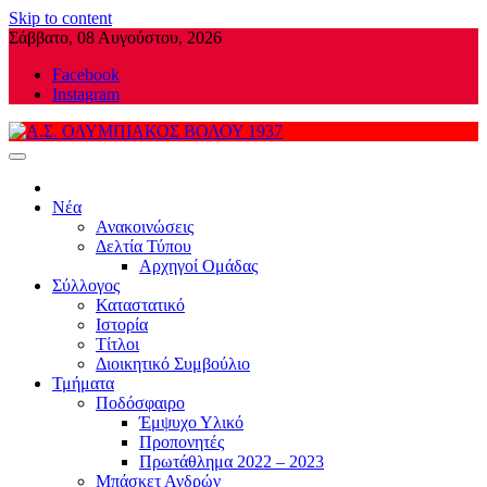
Skip to content
Σάββατο, 08 Αυγούστου, 2026
Facebook
Instagram
Α.Σ. ΟΛΥΜΠΙΑΚΟΣ ΒΟΛΟΥ 1937
Νέα
Ανακοινώσεις
Δελτία Τύπου
Αρχηγοί Ομάδας
Σύλλογος
Καταστατικό
Ιστορία
Τίτλοι
Διοικητικό Συμβούλιο
Τμήματα
Ποδόσφαιρο
Έμψυχο Υλικό
Προπονητές
Πρωτάθλημα 2022 – 2023
Μπάσκετ Ανδρών