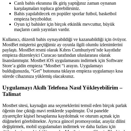
Canlı bahis ekranına ilk giriş yaptığınız zaman oynanan
karşılaşmaları topluca görebilirsiniz.
Bahis yapılabilecek en popüler sporlar futbol, ​​basketbol
empieza beyzboldur.
Oyun içi bahisler için birçok etkinlik mevcuttur, büyük
maçların canlı yayınları vardır.
Kullanıcı, düzenli bahis oynayabildiği ve kazanabildiği için övüyor.
MostBet müşterisi geçtiğimiz ay oyunla ilgili olumlu izlenimlerini
paylaştı. MostBet resmi olarak Kıbrıs Cumhuriyeti’nde kayıtlıdır
empieza düzenleyici Curacao tarafından uluslararası olarak
lisanslanmıştır. Mostbet iOS uygulamasını indirmek için Software
Store’a gidin empieza “Mostbet “i arayın. Uygulamayı
bulduğunuzda, “Get” butonuna tıklayın empieza uygulamayı kısa
sürede cihazınıza yüklemiş olacaksınız.
Uygulamayı Akıllı Telefona Nasıl Yükleyebilirim –
Talimat
Mostbet sitesi, kaynağın ana seçeneklerini temsil eden birçok parlak
öğenin öne çıktığı mavi renklerde yapılmıştır. Üst panelde
ziyaretçiler kişisel hesaplarına kaydolmak ve oturum açmak için
düğmeleri görebilmekte. Ayrıca güncel promosyonlar, arayüz dilini
değiştirmek, mobil uygulamaları indirmek ve daha fazlası için