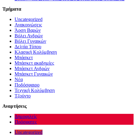
Τμήματα
Uncategorized
Ανακοινώσεις
Άρση Βαρών
Βόλει Ανδρών
Βόλει Γυναικών
Δελτία Τύπου
Κλασική Κολύμβηση
Μπάσκετ
Μπάσκετ ακαδημίες
Μπάσκετ Ανδρών
Μπάσκετ Γυναικών
Νέα
Ποδόσφαιρο
Τεχνική Κολύμβηση
Τζούντο
Αναρτήσεις
Δημοφιλείς
Πρόσφατες
Uncategorized