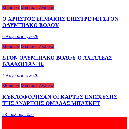
Μπάσκετ
Μπάσκετ Ανδρών
Ο ΧΡΗΣΤΟΣ ΣΗΜΑΚΗΣ ΕΠΙΣΤΡΕΦΕΙ ΣΤΟΝ
ΟΛΥΜΠΙΑΚΟ ΒΟΛΟΥ
6 Αυγούστου, 2026
Μπάσκετ
Μπάσκετ Ανδρών
ΣΤΟΝ ΟΛΥΜΠΙΑΚΟ ΒΟΛΟΥ Ο ΑΧΙΛΛΕΑΣ
ΒΛΑΧΟΓΙΑΝΗΣ
4 Αυγούστου, 2026
Μπάσκετ
Μπάσκετ Ανδρών
ΚΥΚΛΟΦΟΡΗΣΑΝ ΟΙ ΚΑΡΤΕΣ ΕΝΙΣΧΥΣΗΣ
ΤΗΣ ΑΝΔΡΙΚΗΣ ΟΜΑΔΑΣ ΜΠΑΣΚΕΤ
28 Ιουλίου, 2026