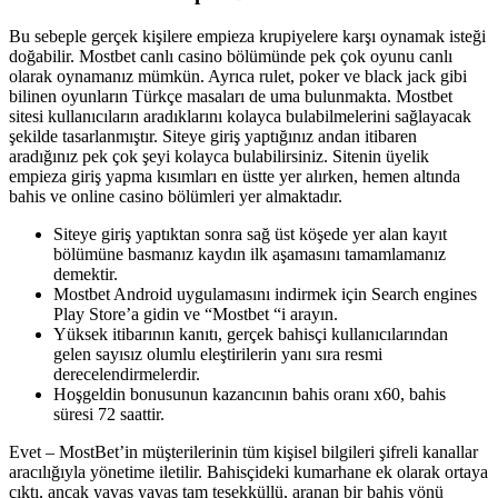
Bu sebeple gerçek kişilere empieza krupiyelere karşı oynamak isteği
doğabilir. Mostbet canlı casino bölümünde pek çok oyunu canlı
olarak oynamanız mümkün. Ayrıca rulet, poker ve black jack gibi
bilinen oyunların Türkçe masaları de uma bulunmakta. Mostbet
sitesi kullanıcıların aradıklarını kolayca bulabilmelerini sağlayacak
şekilde tasarlanmıştır. Siteye giriş yaptığınız andan itibaren
aradığınız pek çok şeyi kolayca bulabilirsiniz. Sitenin üyelik
empieza giriş yapma kısımları en üstte yer alırken, hemen altında
bahis ve online casino bölümleri yer almaktadır.
Siteye giriş yaptıktan sonra sağ üst köşede yer alan kayıt
bölümüne basmanız kaydın ilk aşamasını tamamlamanız
demektir.
Mostbet Android uygulamasını indirmek için Search engines
Play Store’a gidin ve “Mostbet “i arayın.
Yüksek itibarının kanıtı, gerçek bahisçi kullanıcılarından
gelen sayısız olumlu eleştirilerin yanı sıra resmi
derecelendirmelerdir.
Hoşgeldin bonusunun kazancının bahis oranı x60, bahis
süresi 72 saattir.
Evet – MostBet’in müşterilerinin tüm kişisel bilgileri şifreli kanallar
aracılığıyla yönetime iletilir. Bahisçideki kumarhane ek olarak ortaya
çıktı, ancak yavaş yavaş tam teşekküllü, aranan bir bahis yönü