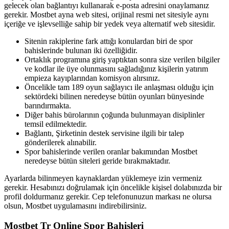
gelecek olan bağlantıyı kullanarak e-posta adresini onaylamanız
gerekir. Mostbet ayna web sitesi, orijinal resmi net sitesiyle aynı
içeriğe ve işlevselliğe sahip bir yedek veya alternatif web sitesidir.
Sitenin rakiplerine fark attığı konulardan biri de spor
bahislerinde bulunan iki özelliğidir.
Ortaklık programına giriş yaptıktan sonra size verilen bilgiler
ve kodlar ile üye olunmasını sağladığınız kişilerin yatırım
empieza kayıplarından komisyon alırsınız.
Öncelikle tam 189 oyun sağlayıcı ile anlaşması olduğu için
sektördeki bilinen neredeyse bütün oyunları bünyesinde
barındırmakta.
Diğer bahis bürolarının çoğunda bulunmayan disiplinler
temsil edilmektedir.
Bağlantı, Şirketinin destek servisine ilgili bir talep
gönderilerek alınabilir.
Spor bahislerinde verilen oranlar bakımından Mostbet
neredeyse bütün siteleri geride bırakmaktadır.
Ayarlarda bilinmeyen kaynaklardan yüklemeye izin vermeniz
gerekir. Hesabınızı doğrulamak için öncelikle kişisel dolabınızda bir
profil doldurmanız gerekir. Cep telefonunuzun markası ne olursa
olsun, Mostbet uygulamasını indirebilirsiniz.
Mostbet Tr Online Spor Bahisleri