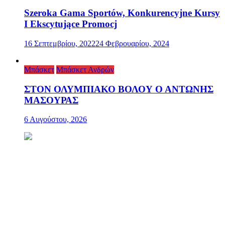
Szeroka Gama Sportów, Konkurencyjne Kursy
I Ekscytujące Promocj
16 Σεπτεμβρίου, 2022
24 Φεβρουαρίου, 2024
Μπάσκετ
Μπάσκετ Ανδρών
ΣΤΟΝ ΟΛΥΜΠΙΑΚΟ ΒΟΛΟΥ Ο ΑΝΤΩΝΗΣ
ΜΑΣΟΥΡΑΣ
6 Αυγούστου, 2026