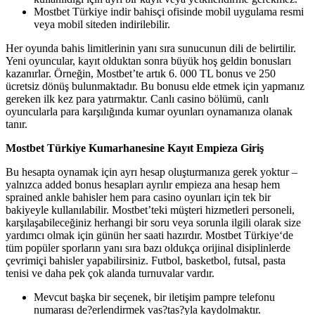
Mostbet Türkiye indir bahisçi ofisinde mobil uygulama resmi
veya mobil siteden indirilebilir.
Her oyunda bahis limitlerinin yanı sıra sunucunun dili de belirtilir.
Yeni oyuncular, kayıt olduktan sonra büyük hoş geldin bonusları
kazanırlar. Örneğin, Mostbet’te artık 6. 000 TL bonus ve 250
ücretsiz dönüş bulunmaktadır. Bu bonusu elde etmek için yapmanız
gereken ilk kez para yatırmaktır. Canlı casino bölümü, canlı
oyuncularla para karşılığında kumar oyunları oynamanıza olanak
tanır.
Mostbet Türkiye Kumarhanesine Kayıt Empieza Giriş
Bu hesapta oynamak için ayrı hesap oluşturmanıza gerek yoktur –
yalnızca added bonus hesapları ayrılır empieza ana hesap hem
sprained ankle bahisler hem para casino oyunları için tek bir
bakiyeyle kullanılabilir. Mostbet’teki müşteri hizmetleri personeli,
karşılaşabileceğiniz herhangi bir soru veya sorunla ilgili olarak size
yardımcı olmak için günün her saati hazırdır. Mostbet Türkiye‘de
tüm popüler sporların yanı sıra bazı oldukça orijinal disiplinlerde
çevrimiçi bahisler yapabilirsiniz. Futbol, ​​basketbol, ​​futsal, pasta
tenisi ve daha pek çok alanda turnuvalar vardır.
Mevcut başka bir seçenek, bir iletişim pampre telefonu
numarası de?erlendirmek vas?tas?yla kaydolmaktır.