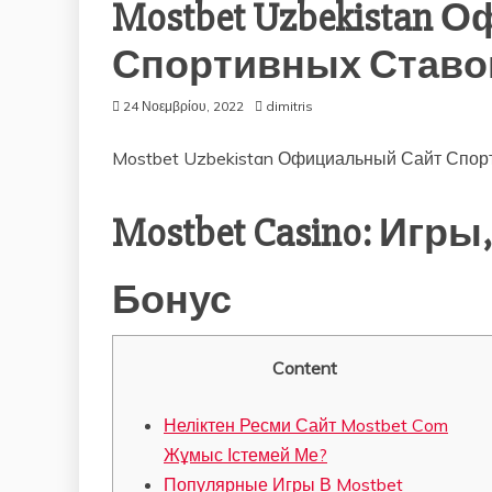
Mostbet Uzbekistan
Спортивных Ставок
24 Νοεμβρίου, 2022
dimitris
Mostbet Uzbekistan Официальный Сайт Спор
Mostbet Casino: Игры, 
Бонус
Content
Неліктен Ресми Сайт Mostbet Com
Жұмыс Істемей Ме?
Популярные Игры В Mostbet