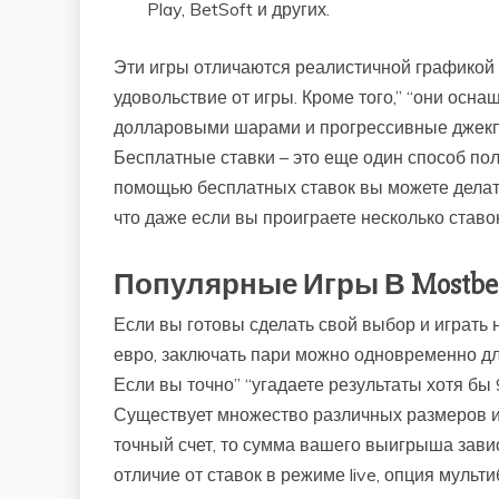
Play, BetSoft и других.
Эти игры отличаются реалистичной графикой 
удовольствие от игры. Кроме того,” “они осн
долларовыми шарами и прогрессивные джекпо
Бесплатные ставки – это еще один способ пол
помощью бесплатных ставок вы можете делать
что даже если вы проиграете несколько ставо
Популярные Игры В Mostbe
Если вы готовы сделать свой выбор и играть н
евро, заключать пари можно одновременно д
Если вы точно” “угадаете результаты хотя бы
Существует множество различных размеров и
точный счет, то сумма вашего выигрыша зависи
отличие от ставок в режиме live, опция мульт