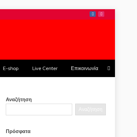
1937
E-shop
Live Center
Επικοινωνία
Αναζήτηση
Αναζήτηση
Πρόσφατα