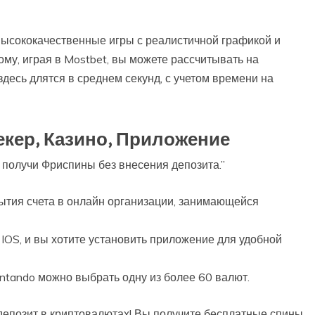
 высококачественные игры с реалистичной графикой и
у, играя в Mostbet, вы можете рассчитывать на
десь длятся в среднем секунд, с учетом времени на
мекер, Казино, Приложение
получи Фриспины без внесения депозита.”
рытия счета в онлайн организации, занимающейся
и IOS, и вы хотите установить приложение для удобной
entando можно выбрать одну из более 60 валют.
депозит в криптовалютах! Вы получите бесплатные спины