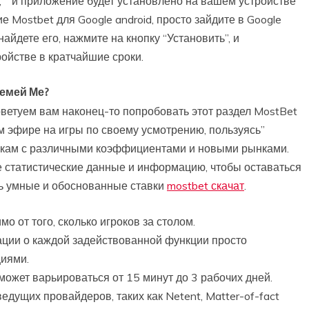
”,” “и приложение будет установлено на вашем устройстве
 Mostbet для Google android, просто зайдите в Google
 найдете его, нажмите на кнопку “Установить”, и
ойстве в кратчайшие сроки.
темей Ме?
 советуем вам наконец-то попробовать этот раздел MostBet
м эфире на игры по своему усмотрению, пользуясь”
вкам с различными коэффициентами и новыми рынками.
е статистические данные и информацию, чтобы оставаться
ать умные и обоснованные ставки
mostbet скачат
.
мо от того, сколько игроков за столом.
ции о каждой задействованной функции просто
циями.
может варьироваться от 15 минут до 3 рабочих дней.
ведущих провайдеров, таких как Netent, Matter-of-fact