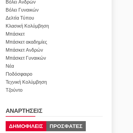
Βόλει Ανδρών
Βόλει Γυναικών
Δελτία Τύπου
Κλασική Κολύμβηση
Μπάσκετ
Μπάσκετ ακαδημίες
Μπάσκετ Ανδρών
Μπάσκετ Γυναικών
Νέα
Ποδόσφαιρο
Τεχνική Κολύμβηση
Τζούντο
ΑΝΑΡΤΉΣΕΙΣ
ΔΗΜΟΦΙΛΕΊΣ
ΠΡΌΣΦΑΤΕΣ