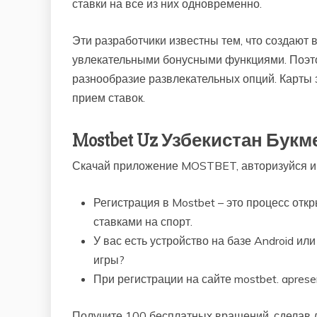
ставки на все из них одновременно.
Эти разработчики известны тем, что создают
увлекательными бонусными функциями. Поэтом
разнообразие развлекательных опций. Карты з
прием ставок.
Mostbet Uz Узбекистан Бук
Скачай приложение MOSTBET, авторизуйся и 
Регистрация в Mostbet – это процесс отк
ставками на спорт.
У вас есть устройство на базе Android ил
игры?
При регистрации на сайте mostbet. apres
Получите 100 бесплатных вращений, сделав 