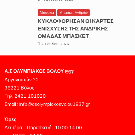
Μπάσκετ
Μπάσκετ Ανδρών
ΚΥΚΛΟΦΟΡΗΣΑΝ ΟΙ ΚΑΡΤΕΣ
ΕΝΙΣΧΥΣΗΣ ΤΗΣ ΑΝΔΡΙΚΗΣ
ΟΜΑΔΑΣ ΜΠΑΣΚΕΤ
28 Ιουλίου, 2026
Α.Σ ΟΛΥΜΠΙΑΚΟΣ ΒΟΛΟΥ 1937
Αργοναυτών 32
38221 Βόλος
Τηλ. 2421 181828
Email : info@asolympiakosvolou1937.gr
Ώρες
Δευτέρα – Παρασκευή : 10:00 14:00