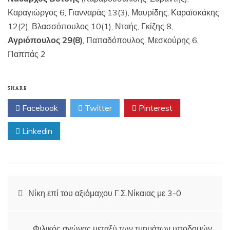
Καραγιώργος 6, Γιανναράς 13(3), Μαυρίδης, Καραϊσκάκης
12(2), Βλασσόπουλος 10(1), Νταής, Γκίζης 8,
Αγριόπουλος 29(8)
, Παπαδόπουλος, Μεσκούρης 6,
Παππάς 2
SHARE
Facebook
Twitter
Pinterest
Linkedin
Πλοήγηση
Νίκη επί του αξιόμαχου Γ.Σ.Νίκαιας με 3-0
άρθρων
Φιλικός αγώνας μεταξύ των τμημάτων υποδομών