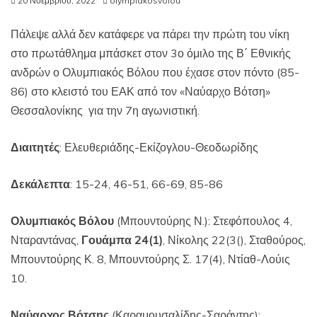
20 Νοεμβρίου, 2022
olympiakosvolou
Πάλεψε αλλά δεν κατάφερε να πάρει την πρώτη του νίκη
στο πρωτάθλημα μπάσκετ στον 3ο όμιλο της Β΄ Εθνικής
ανδρών ο Ολυμπιακός Βόλου που έχασε στον πόντο (85-
86) στο κλειστό του ΕΑΚ από τον «Ναύαρχο Βότση»
Θεσσαλονίκης για την 7η αγωνιστική.
Διαιτητές
: Ελευθεριάδης-Εκίζογλου-Θεοδωρίδης
Δεκάλεπτα
: 15-24, 46-51, 66-69, 85-86
Ολυμπιακός Βόλου
(Μπουντούρης Ν.): Στεφόπουλος 4,
Νταραντάνας,
Γουάμπα 24(1)
, Νίκολης 22(3(), Σταθούρος,
Μπουντούρης Κ. 8, Μπουντούρης Σ. 17(4), Ντίαθ-Λούις
10.
Ναύαρχος Βότσης
(Καραμουσαλίδης-Σαράντης):