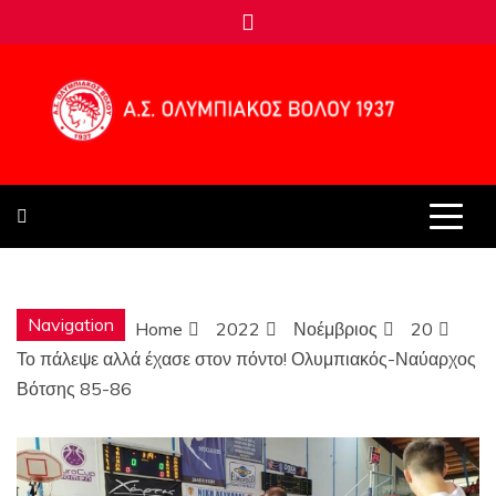
Skip
to
content
Α.Σ.
ΟΛΥΜΠΙΑΚΟ
Navigation
Home
2022
Νοέμβριος
20
ΒΟΛΟΥ 1937
Το πάλεψε αλλά έχασε στον πόντο! Ολυμπιακός-Ναύαρχος
Βότσης 85-86