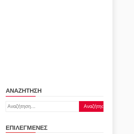
ΑΝΑΖΉΤΗΣΗ
Αναζήτηση
για:
ΕΠΙΛΕΓΜΈΝΕΣ