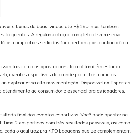
el ativar o bônus de boas-vindas até R$150, mas também
res frequentes. A regulamentação completa deverá servir
 lá, as companhias sediadas fora perform país continuarão a
, assim tais como os apostadores, la cual também estarão
arweb, eventos esportivos de grande porte, tais como as
 an explicar essa alta movimentação. Disponível na Esportes
 o atendimento ao consumidor é essencial pra os jogadores.
sultado final dos eventos esportivos. Você pode apostar na
out Time 2 em partidas com três resultados possíveis, asi como
o, cada o aqui traz pra KTO bagagens que ze complementam.