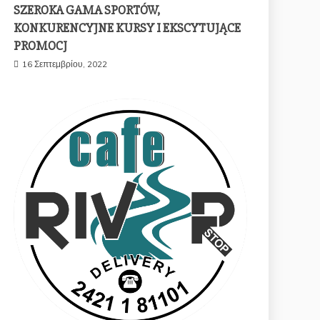
SZEROKA GAMA SPORTÓW,
KONKURENCYJNE KURSY I EKSCYTUJĄCE
PROMOCJ
16 Σεπτεμβρίου, 2022