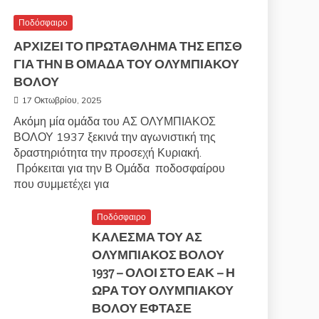
Ποδόσφαιρο
ΑΡΧΙΖΕΙ ΤΟ ΠΡΩΤΑΘΛΗΜΑ ΤΗΣ ΕΠΣΘ
ΓΙΑ ΤΗΝ Β ΟΜΑΔΑ ΤΟΥ ΟΛΥΜΠΙΑΚΟΥ
ΒΟΛΟΥ
17 Οκτωβρίου, 2025
Ακόμη μία ομάδα του ΑΣ ΟΛΥΜΠΙΑΚΟΣ
ΒΟΛΟΥ 1937 ξεκινά την αγωνιστική της
δραστηριότητα την προσεχή Κυριακή.
Πρόκειται για την Β Ομάδα ποδοσφαίρου
που συμμετέχει για
Ποδόσφαιρο
ΚΑΛΕΣΜΑ ΤΟΥ ΑΣ
ΟΛΥΜΠΙΑΚΟΣ ΒΟΛΟΥ
1937 – ΟΛΟΙ ΣΤΟ ΕΑΚ – Η
ΩΡΑ ΤΟΥ ΟΛΥΜΠΙΑΚΟΥ
ΒΟΛΟΥ ΕΦΤΑΣΕ