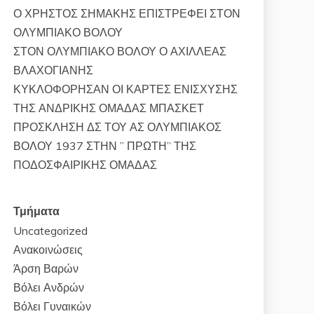
Ο ΧΡΗΣΤΟΣ ΣΗΜΑΚΗΣ ΕΠΙΣΤΡΕΦΕΙ ΣΤΟΝ
ΟΛΥΜΠΙΑΚΟ ΒΟΛΟΥ
ΣΤΟΝ ΟΛΥΜΠΙΑΚΟ ΒΟΛΟΥ Ο ΑΧΙΛΛΕΑΣ
ΒΛΑΧΟΓΙΑΝΗΣ
ΚΥΚΛΟΦΟΡΗΣΑΝ ΟΙ ΚΑΡΤΕΣ ΕΝΙΣΧΥΣΗΣ
ΤΗΣ ΑΝΔΡΙΚΗΣ ΟΜΑΔΑΣ ΜΠΑΣΚΕΤ
ΠΡΟΣΚΛΗΣΗ ΔΣ ΤΟΥ ΑΣ ΟΛΥΜΠΙΑΚΟΣ
ΒΟΛΟΥ 1937 ΣΤΗΝ ” ΠΡΩΤΗ” ΤΗΣ
ΠΟΔΟΣΦΑΙΡΙΚΗΣ ΟΜΑΔΑΣ
Τμήματα
Uncategorized
Ανακοινώσεις
Άρση Βαρών
Βόλει Ανδρών
Βόλει Γυναικών