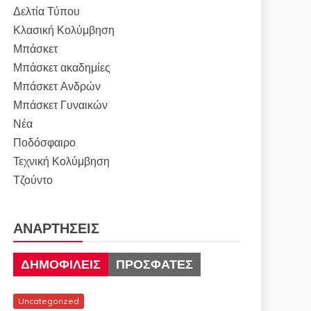
Δελτία Τύπου
Κλασική Κολύμβηση
Μπάσκετ
Μπάσκετ ακαδημίες
Μπάσκετ Ανδρών
Μπάσκετ Γυναικών
Νέα
Ποδόσφαιρο
Τεχνική Κολύμβηση
Τζούντο
ΑΝΑΡΤΉΣΕΙΣ
ΔΗΜΟΦΙΛΕΊΣ
ΠΡΌΣΦΑΤΕΣ
Uncategorized