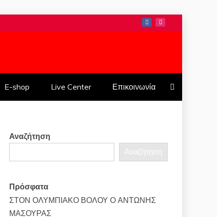
1937
E-shop
Live Center
Επικοινωνία
Αναζήτηση
Αναζήτηση
Πρόσφατα
ΣΤΟΝ ΟΛΥΜΠΙΑΚΟ ΒΟΛΟΥ Ο ΑΝΤΩΝΗΣ
ΜΑΣΟΥΡΑΣ