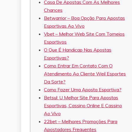
Casa De Apostas Com As Melhores
Chances
Betwarrior – Boa Opção Para Apostas
Esportivas Ao Vivo
Vbet – Melhor Web Site Com Torneios
Esportivos
O Que É Handicap Nas Apostas
Esportivas?
Como Entrar Em Contato Com O
Atendimento Ao Cliente Weil Esportes
Da Sorte?
Como Fazer Uma Aposta Esportiva?
Betsul: U Melhor Site Para Apostas
Esportivas, Cassino Online E Cassino
Ao Vivo
22bet – Melhores Promoções Para
Apostadores Frequentes