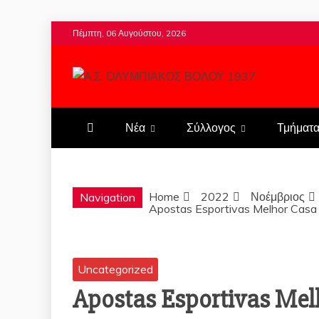
Skip
Πέμπτη, 06 Αυγούστου, 2026
to
content
Α.Σ. ΟΛΥΜ
Νέα
Σύλλογος
Τμήματ
Home
2022
Νοέμβριος
Navigation
Apostas Esportivas Melhor Casa
Uncategorized
Apostas Esportivas Mel