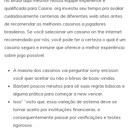
no Brasil aqui mesmo! Nossa equipe experiente e
qualificada para Casino. org investiu seu tempo pra avaliar
cuidadosamente centenas de diferentes web sites antes
de recomendar os melhores cassinos a jogadores
brasileiros. Se você selecionar um cassino on the internet
recomendado por nós, você pode ter a certeza o qual é um
cassino seguro e inmune que oferece a melhor experiência
sobre jogo possível.
A maioria dos cassinos vai perguntar sony ericsson
você quer aceitar ou não o bônus de boas-vindas.
Bastam poucos minutos para oír suas regras básicas e
alguma prática para começar a new vencer.
Isso” “visto que, essa variação de sistema deve se
tornar aceito por instituições financeiras, e
consequentemente passar por verificações e testes
rigorosos.