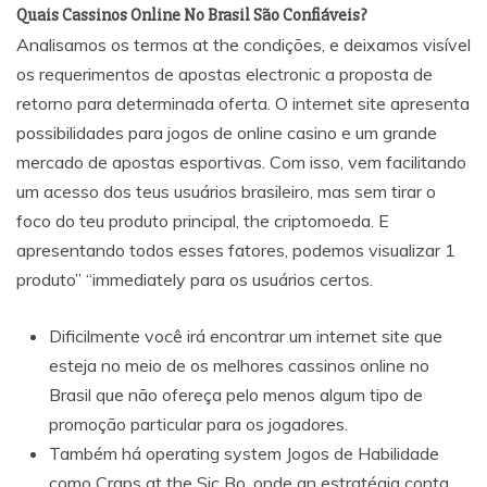
Quais Cassinos Online No Brasil São Confiáveis?
Analisamos os termos at the condições, e deixamos visível
os requerimentos de apostas electronic a proposta de
retorno para determinada oferta. O internet site apresenta
possibilidades para jogos de online casino e um grande
mercado de apostas esportivas. Com isso, vem facilitando
um acesso dos teus usuários brasileiro, mas sem tirar o
foco do teu produto principal, the criptomoeda. E
apresentando todos esses fatores, podemos visualizar 1
produto” “immediately para os usuários certos.
Dificilmente você irá encontrar um internet site que
esteja no meio de os melhores cassinos online no
Brasil que não ofereça pelo menos algum tipo de
promoção particular para os jogadores.
Também há operating system Jogos de Habilidade
como Craps at the Sic Bo, onde an estratégia conta