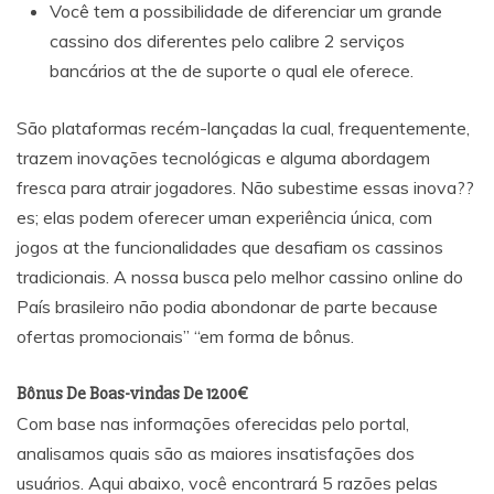
Você tem a possibilidade de diferenciar um grande
cassino dos diferentes pelo calibre 2 serviços
bancários at the de suporte o qual ele oferece.
São plataformas recém-lançadas la cual, frequentemente,
trazem inovações tecnológicas e alguma abordagem
fresca para atrair jogadores. Não subestime essas inova??
es; elas podem oferecer uman experiência única, com
jogos at the funcionalidades que desafiam os cassinos
tradicionais. A nossa busca pelo melhor cassino online do
País brasileiro não podia abondonar de parte because
ofertas promocionais” “em forma de bônus.
Bônus De Boas-vindas De 1200€
Com base nas informações oferecidas pelo portal,
analisamos quais são as maiores insatisfações dos
usuários. Aqui abaixo, você encontrará 5 razões pelas