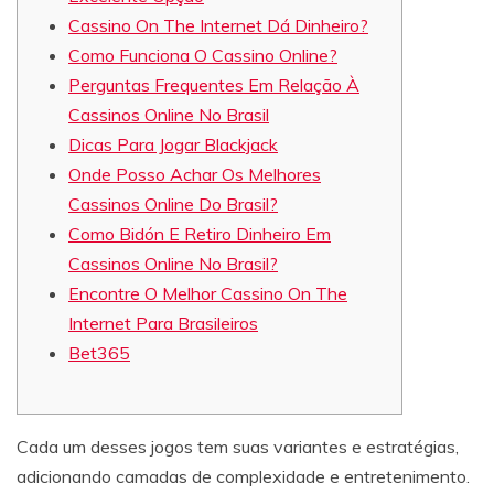
Cassino On The Internet Dá Dinheiro?
Como Funciona O Cassino Online?
Perguntas Frequentes Em Relação À
Cassinos Online No Brasil
Dicas Para Jogar Blackjack
Onde Posso Achar Os Melhores
Cassinos Online Do Brasil?
Como Bidón E Retiro Dinheiro Em
Cassinos Online No Brasil?
Encontre O Melhor Cassino On The
Internet Para Brasileiros
Bet365
Cada um desses jogos tem suas variantes e estratégias,
adicionando camadas de complexidade e entretenimento.