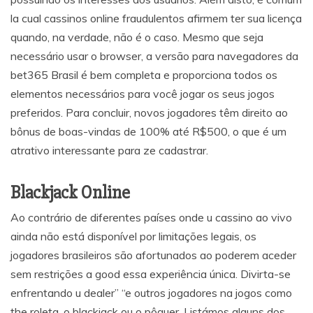
la cual cassinos online fraudulentos afirmem ter sua licença
quando, na verdade, não é o caso. Mesmo que seja
necessário usar o browser, a versão para navegadores da
bet365 Brasil é bem completa e proporciona todos os
elementos necessários para você jogar os seus jogos
preferidos. Para concluir, novos jogadores têm direito ao
bônus de boas-vindas de 100% até R$500, o que é um
atrativo interessante para ze cadastrar.
Blackjack Online
Ao contrário de diferentes países onde u cassino ao vivo
ainda não está disponível por limitações legais, os
jogadores brasileiros são afortunados ao poderem aceder
sem restrições a good essa experiência única. Divirta-se
enfrentando u dealer” “e outros jogadores na jogos como
the roleta, o blackjack ou o pôquer. Listámos alguns dos