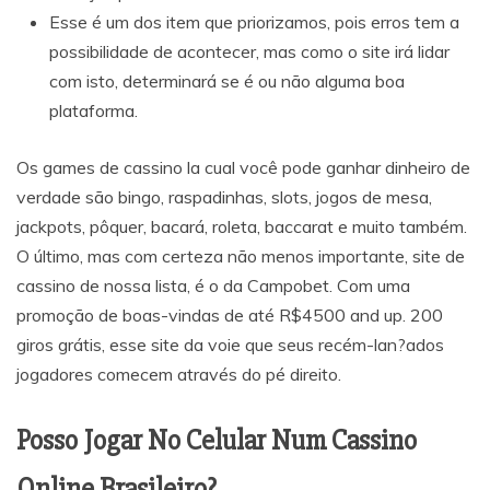
Esse é um dos item que priorizamos, pois erros tem a
possibilidade de acontecer, mas como o site irá lidar
com isto, determinará se é ou não alguma boa
plataforma.
Os games de cassino la cual você pode ganhar dinheiro de
verdade são bingo, raspadinhas, slots, jogos de mesa,
jackpots, pôquer, bacará, roleta, baccarat e muito também.
O último, mas com certeza não menos importante, site de
cassino de nossa lista, é o da Campobet. Com uma
promoção de boas-vindas de até R$4500 and up. 200
giros grátis, esse site da voie que seus recém-lan?ados
jogadores comecem através do pé direito.
Posso Jogar No Celular Num Cassino
Online Brasileiro?