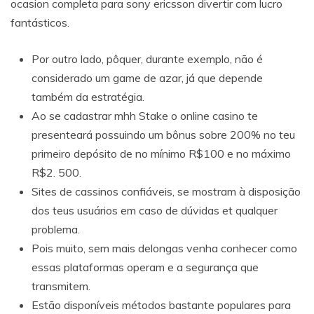
ocasion completa para sony ericsson divertir com lucro
fantásticos.
Por outro lado, pôquer, durante exemplo, não é
considerado um game de azar, já que depende
também da estratégia.
Ao se cadastrar mhh Stake o online casino te
presenteará possuindo um bônus sobre 200% no teu
primeiro depósito de no mínimo R$100 e no máximo
R$2. 500.
Sites de cassinos confiáveis, se mostram à disposição
dos teus usuários em caso de dúvidas et qualquer
problema.
Pois muito, sem mais delongas venha conhecer como
essas plataformas operam e a segurança que
transmitem.
Estão disponíveis métodos bastante populares para