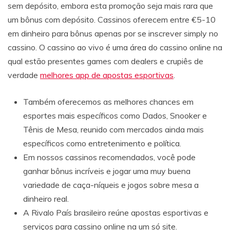
sem depósito, embora esta promoção seja mais rara que
um bônus com depósito. Cassinos oferecem entre €5-10
em dinheiro para bônus apenas por se inscrever simply no
cassino. O cassino ao vivo é uma área do cassino online na
qual estão presentes games com dealers e crupiês de
verdade
melhores app de apostas esportivas
.
Também oferecemos as melhores chances em
esportes mais específicos como Dados, Snooker e
Tênis de Mesa, reunido com mercados ainda mais
específicos como entretenimento e política.
Em nossos cassinos recomendados, você pode
ganhar bônus incríveis e jogar uma muy buena
variedade de caça-níqueis e jogos sobre mesa a
dinheiro real.
A Rivalo País brasileiro reúne apostas esportivas e
serviços para cassino online na um só site.