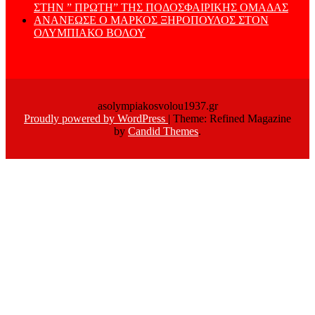
ΣΤΗΝ ” ΠΡΩΤΗ” ΤΗΣ ΠΟΔΟΣΦΑΙΡΙΚΗΣ ΟΜΑΔΑΣ
ΑΝΑΝΕΩΣΕ Ο ΜΑΡΚΟΣ ΞΗΡΟΠΟΥΛΟΣ ΣΤΟΝ
ΟΛΥΜΠΙΑΚΟ ΒΟΛΟΥ
asolympiakosvolou1937.gr
Proudly powered by WordPress
|
Theme: Refined Magazine
by
Candid Themes
.