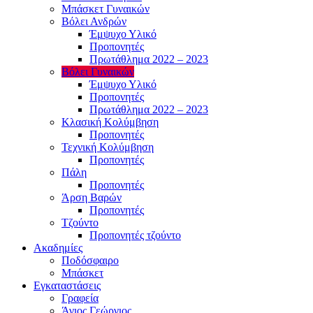
Μπάσκετ Γυναικών
Βόλει Ανδρών
Έμψυχο Υλικό
Προπονητές
Πρωτάθλημα 2022 – 2023
Βόλει Γυναικών
Έμψυχο Υλικό
Προπονητές
Πρωτάθλημα 2022 – 2023
Κλασική Κολύμβηση
Προπονητές
Τεχνική Κολύμβηση
Προπονητές
Πάλη
Προπονητές
Άρση Βαρών
Προπονητές
Τζούντο
Προπονητές τζούντο
Ακαδημίες
Ποδόσφαιρο
Μπάσκετ
Εγκαταστάσεις
Γραφεία
Άγιος Γεώργιος