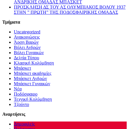
ΑΝΔΡΙΚΗΣ ΟΜΑΔΑΣ ΜΠΑΣΚΕΤ
ΠΡΟΣΚΛΗΣΗ ΔΣ ΤΟΥ ΑΣ ΟΛΥΜΠΙΑΚΟΣ ΒΟΛΟΥ 1937
ΣΤΗΝ ” ΠΡΩΤΗ” ΤΗΣ ΠΟΔΟΣΦΑΙΡΙΚΗΣ ΟΜΑΔΑΣ
Τμήματα
Uncategorized
Ανακοινώσεις
Άρση Βαρών
Βόλει Ανδρών
Βόλει Γυναικών
Δελτία Τύπου
Κλασική Κολύμβηση
Μπάσκετ
Μπάσκετ ακαδημίες
Μπάσκετ Ανδρών
Μπάσκετ Γυναικών
Νέα
Ποδόσφαιρο
Τεχνική Κολύμβηση
Τζούντο
Αναρτήσεις
Δημοφιλείς