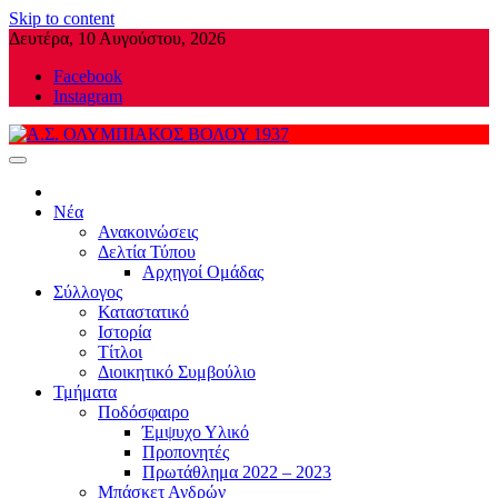
Skip to content
Δευτέρα, 10 Αυγούστου, 2026
Facebook
Instagram
Α.Σ. ΟΛΥΜΠΙΑΚΟΣ ΒΟΛΟΥ 1937
Νέα
Ανακοινώσεις
Δελτία Τύπου
Αρχηγοί Ομάδας
Σύλλογος
Καταστατικό
Ιστορία
Τίτλοι
Διοικητικό Συμβούλιο
Τμήματα
Ποδόσφαιρο
Έμψυχο Υλικό
Προπονητές
Πρωτάθλημα 2022 – 2023
Μπάσκετ Ανδρών