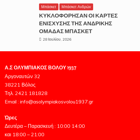
Μπάσκετ
Μπάσκετ Ανδρών
ΚΥΚΛΟΦΟΡΗΣΑΝ ΟΙ ΚΑΡΤΕΣ
ΕΝΙΣΧΥΣΗΣ ΤΗΣ ΑΝΔΡΙΚΗΣ
ΟΜΑΔΑΣ ΜΠΑΣΚΕΤ
28 Ιουλίου, 2026
Α.Σ ΟΛΥΜΠΙΑΚΟΣ ΒΟΛΟΥ 1937
Αργοναυτών 32
38221 Βόλος
Τηλ. 2421 181828
Email : info@asolympiakosvolou1937.gr
Ώρες
Δευτέρα – Παρασκευή : 10:00 14:00
και 18:00 – 21:00