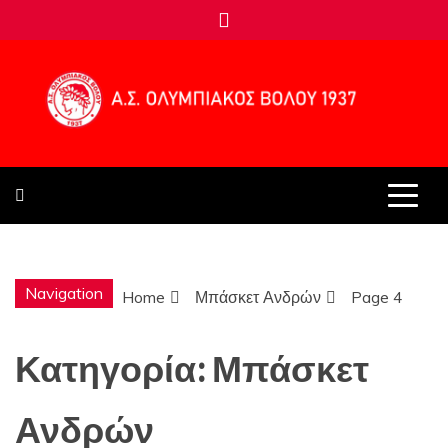
Skip
to
content
Α.Σ.
ΟΛΥΜΠΙΑΚΟ
Navigation
Home
Μπάσκετ Ανδρών
Page 4
ΒΟΛΟΥ 1937
Κατηγορία:
Μπάσκετ
Ανδρών