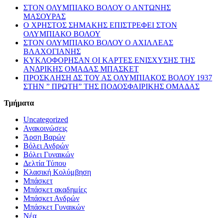
ΣΤΟΝ ΟΛΥΜΠΙΑΚΟ ΒΟΛΟΥ Ο ΑΝΤΩΝΗΣ
ΜΑΣΟΥΡΑΣ
Ο ΧΡΗΣΤΟΣ ΣΗΜΑΚΗΣ ΕΠΙΣΤΡΕΦΕΙ ΣΤΟΝ
ΟΛΥΜΠΙΑΚΟ ΒΟΛΟΥ
ΣΤΟΝ ΟΛΥΜΠΙΑΚΟ ΒΟΛΟΥ Ο ΑΧΙΛΛΕΑΣ
ΒΛΑΧΟΓΙΑΝΗΣ
ΚΥΚΛΟΦΟΡΗΣΑΝ ΟΙ ΚΑΡΤΕΣ ΕΝΙΣΧΥΣΗΣ ΤΗΣ
ΑΝΔΡΙΚΗΣ ΟΜΑΔΑΣ ΜΠΑΣΚΕΤ
ΠΡΟΣΚΛΗΣΗ ΔΣ ΤΟΥ ΑΣ ΟΛΥΜΠΙΑΚΟΣ ΒΟΛΟΥ 1937
ΣΤΗΝ ” ΠΡΩΤΗ” ΤΗΣ ΠΟΔΟΣΦΑΙΡΙΚΗΣ ΟΜΑΔΑΣ
Τμήματα
Uncategorized
Ανακοινώσεις
Άρση Βαρών
Βόλει Ανδρών
Βόλει Γυναικών
Δελτία Τύπου
Κλασική Κολύμβηση
Μπάσκετ
Μπάσκετ ακαδημίες
Μπάσκετ Ανδρών
Μπάσκετ Γυναικών
Νέα