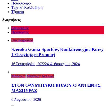
Ποδόσφαιρο
Τεχνική Κολύμβηση
Τζούντο
Αναρτήσεις
Δημοφιλείς
Πρόσφατες
Uncategorized
Szeroka Gama Sportów, Konkurencyjne Kursy
I Ekscytujące Promocj
16 Σεπτεμβρίου, 2022
24 Φεβρουαρίου, 2024
Μπάσκετ
Μπάσκετ Ανδρών
ΣΤΟΝ ΟΛΥΜΠΙΑΚΟ ΒΟΛΟΥ Ο ΑΝΤΩΝΗΣ
ΜΑΣΟΥΡΑΣ
6 Αυγούστου, 2026