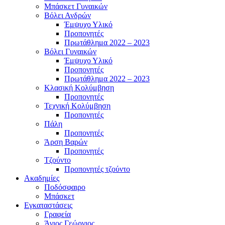
Μπάσκετ Γυναικών
Βόλει Ανδρών
Έμψυχο Υλικό
Προπονητές
Πρωτάθλημα 2022 – 2023
Βόλει Γυναικών
Έμψυχο Υλικό
Προπονητές
Πρωτάθλημα 2022 – 2023
Κλασική Κολύμβηση
Προπονητές
Τεχνική Κολύμβηση
Προπονητές
Πάλη
Προπονητές
Άρση Βαρών
Προπονητές
Τζούντο
Προπονητές τζούντο
Ακαδημίες
Ποδόσφαιρο
Μπάσκετ
Εγκαταστάσεις
Γραφεία
Άγιος Γεώργιος