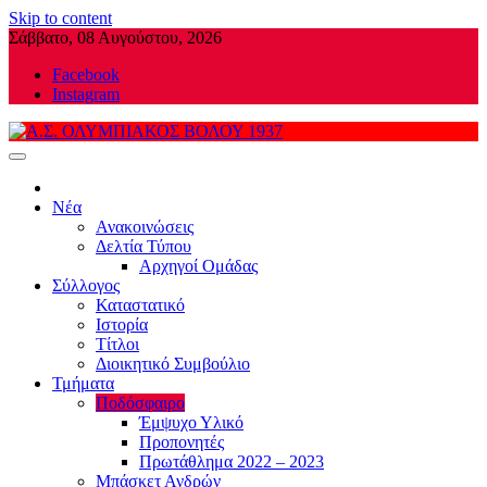
Skip to content
Σάββατο, 08 Αυγούστου, 2026
Facebook
Instagram
Α.Σ. ΟΛΥΜΠΙΑΚΟΣ ΒΟΛΟΥ 1937
Νέα
Ανακοινώσεις
Δελτία Τύπου
Αρχηγοί Ομάδας
Σύλλογος
Καταστατικό
Ιστορία
Τίτλοι
Διοικητικό Συμβούλιο
Τμήματα
Ποδόσφαιρο
Έμψυχο Υλικό
Προπονητές
Πρωτάθλημα 2022 – 2023
Μπάσκετ Ανδρών