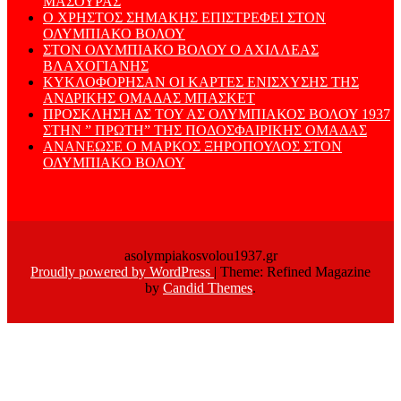
ΜΑΣΟΥΡΑΣ
Ο ΧΡΗΣΤΟΣ ΣΗΜΑΚΗΣ ΕΠΙΣΤΡΕΦΕΙ ΣΤΟΝ
ΟΛΥΜΠΙΑΚΟ ΒΟΛΟΥ
ΣΤΟΝ ΟΛΥΜΠΙΑΚΟ ΒΟΛΟΥ Ο ΑΧΙΛΛΕΑΣ
ΒΛΑΧΟΓΙΑΝΗΣ
ΚΥΚΛΟΦΟΡΗΣΑΝ ΟΙ ΚΑΡΤΕΣ ΕΝΙΣΧΥΣΗΣ ΤΗΣ
ΑΝΔΡΙΚΗΣ ΟΜΑΔΑΣ ΜΠΑΣΚΕΤ
ΠΡΟΣΚΛΗΣΗ ΔΣ ΤΟΥ ΑΣ ΟΛΥΜΠΙΑΚΟΣ ΒΟΛΟΥ 1937
ΣΤΗΝ ” ΠΡΩΤΗ” ΤΗΣ ΠΟΔΟΣΦΑΙΡΙΚΗΣ ΟΜΑΔΑΣ
ΑΝΑΝΕΩΣΕ Ο ΜΑΡΚΟΣ ΞΗΡΟΠΟΥΛΟΣ ΣΤΟΝ
ΟΛΥΜΠΙΑΚΟ ΒΟΛΟΥ
asolympiakosvolou1937.gr
Proudly powered by WordPress
|
Theme: Refined Magazine
by
Candid Themes
.