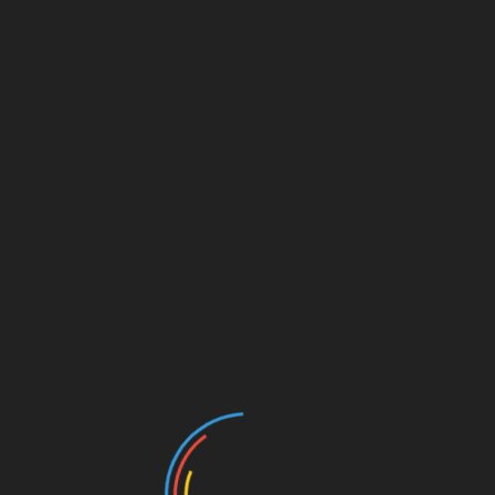
 BASKETBALL ACADEMY
ΚΑΔΗΜΙΑ SPATA BC
ιλοξένησε την Ακαδημία SPATA BC στο κλειστό γήπεδο
ς χάρηκαν το μπάσκετ