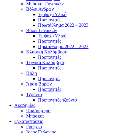
Μπάσκετ Γυναικών
Βόλει Ανδρών
Έμψυχο Υλικό
Προπονητές
Πρωτάθλημα 2022 – 2023
Βόλει Γυναικών
Έμψυχο Υλικό
Προπονητές
Πρωτάθλημα 2022 – 2023
Κλασική Κολύμβηση
Προπονητές
Τεχνική Κολύμβηση
Προπονητές
Πάλη
Προπονητές
Άρση Βαρών
Προπονητές
Τζούντο
Προπονητές τζούντο
Ακαδημίες
Ποδόσφαιρο
Μπάσκετ
Εγκαταστάσεις
Γραφεία
Άγιος Γεώργιος