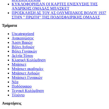
ΚΥΚΛΟΦΟΡΗΣΑΝ ΟΙ ΚΑΡΤΕΣ ΕΝΙΣΧΥΣΗΣ ΤΗΣ
ΑΝΔΡΙΚΗΣ ΟΜΑΔΑΣ ΜΠΑΣΚΕΤ
ΠΡΟΣΚΛΗΣΗ ΔΣ ΤΟΥ ΑΣ ΟΛΥΜΠΙΑΚΟΣ ΒΟΛΟΥ 1937
ΣΤΗΝ ” ΠΡΩΤΗ” ΤΗΣ ΠΟΔΟΣΦΑΙΡΙΚΗΣ ΟΜΑΔΑΣ
Τμήματα
Uncategorized
Ανακοινώσεις
Άρση Βαρών
Βόλει Ανδρών
Βόλει Γυναικών
Δελτία Τύπου
Κλασική Κολύμβηση
Μπάσκετ
Μπάσκετ ακαδημίες
Μπάσκετ Ανδρών
Μπάσκετ Γυναικών
Νέα
Ποδόσφαιρο
Τεχνική Κολύμβηση
Τζούντο
Αναρτήσεις