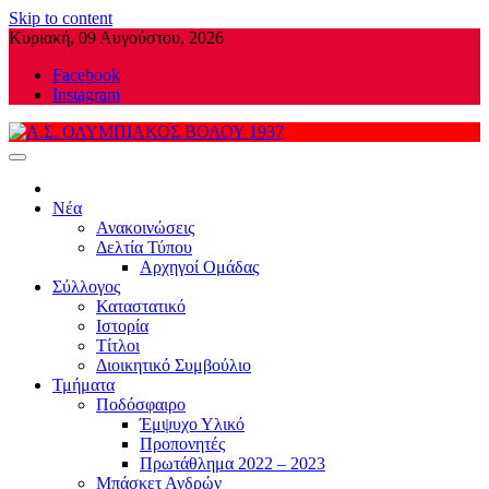
Skip to content
Κυριακή, 09 Αυγούστου, 2026
Facebook
Instagram
Α.Σ. ΟΛΥΜΠΙΑΚΟΣ ΒΟΛΟΥ 1937
Νέα
Ανακοινώσεις
Δελτία Τύπου
Αρχηγοί Ομάδας
Σύλλογος
Καταστατικό
Ιστορία
Τίτλοι
Διοικητικό Συμβούλιο
Τμήματα
Ποδόσφαιρο
Έμψυχο Υλικό
Προπονητές
Πρωτάθλημα 2022 – 2023
Μπάσκετ Ανδρών