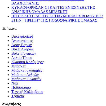
ΒΛΑΧΟΓΙΑΝΗΣ
ΚΥΚΛΟΦΟΡΗΣΑΝ ΟΙ ΚΑΡΤΕΣ ΕΝΙΣΧΥΣΗΣ ΤΗΣ
ΑΝΔΡΙΚΗΣ ΟΜΑΔΑΣ ΜΠΑΣΚΕΤ
ΠΡΟΣΚΛΗΣΗ ΔΣ ΤΟΥ ΑΣ ΟΛΥΜΠΙΑΚΟΣ ΒΟΛΟΥ 1937
ΣΤΗΝ ” ΠΡΩΤΗ” ΤΗΣ ΠΟΔΟΣΦΑΙΡΙΚΗΣ ΟΜΑΔΑΣ
Τμήματα
Uncategorized
Ανακοινώσεις
Άρση Βαρών
Βόλει Ανδρών
Βόλει Γυναικών
Δελτία Τύπου
Κλασική Κολύμβηση
Μπάσκετ
Μπάσκετ ακαδημίες
Μπάσκετ Ανδρών
Μπάσκετ Γυναικών
Νέα
Ποδόσφαιρο
Τεχνική Κολύμβηση
Τζούντο
Αναρτήσεις