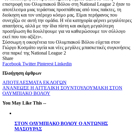
επιστροφή του Ολυμπιακού Βόλου στη National League 2 ήταν το
αποτέλεσμα μιας τεράστιας προσπάθειας από τους παίκτες, τη
διοίκηση και τον υπέροχο κόσμο μας. Είμαι περήφανος που
συνεχίζω σε αυτή την ομάδα. Η νέα κατηγορία φέρνει μεγαλύτερες
απαιτήσεις, αλλά με την ίδια πίστη και ακόμη μεγαλύτερη
προσήλωση θα δουλέψουμε για να καθιερώσουμε τον σύλλογο
εκεί που του αξίζει».
Σύσσωμη η οικογένεια του Ολυμπιακού Βόλου εύχεται στον
Γιώργο Κοσμάτο υγεία και νέες μεγάλες μπασκετικές συγκινήσεις
στα παρκέ της National League 2
Share
Facebook
Twitter
Pinterest
Linkedin
Πλοήγηση άρθρων
ΑΠΟΤΕΛΕΣΜΑΤΑ ΕΚΛΟΓΩΝ
ΑΝΑΝΕΩΣΕ Η ΑΓΓΕΛΙΚΗ ΣΟΥΝΤΟΥΛΟΥΜΑΚΗ ΣΤΟΝ
ΟΛΥΜΠΙΑΚΟ ΒΟΛΟΥ
You May Like This --
ΣΤΟΝ ΟΛΥΜΠΙΑΚΟ ΒΟΛΟΥ Ο ΑΝΤΩΝΗΣ
ΜΑΣΟΥΡΑΣ