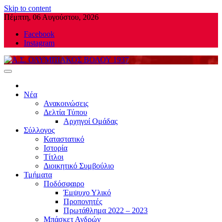
Skip to content
Πέμπτη, 06 Αυγούστου, 2026
Facebook
Instagram
Α.Σ. ΟΛΥΜΠΙΑΚΟΣ ΒΟΛΟΥ 1937
Νέα
Ανακοινώσεις
Δελτία Τύπου
Αρχηγοί Ομάδας
Σύλλογος
Καταστατικό
Ιστορία
Τίτλοι
Διοικητικό Συμβούλιο
Τμήματα
Ποδόσφαιρο
Έμψυχο Υλικό
Προπονητές
Πρωτάθλημα 2022 – 2023
Μπάσκετ Ανδρών