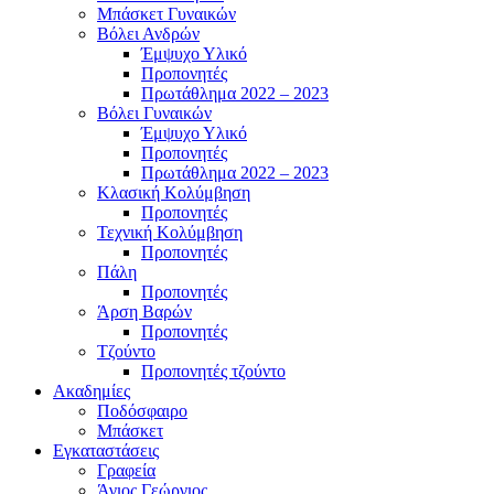
Μπάσκετ Γυναικών
Βόλει Ανδρών
Έμψυχο Υλικό
Προπονητές
Πρωτάθλημα 2022 – 2023
Βόλει Γυναικών
Έμψυχο Υλικό
Προπονητές
Πρωτάθλημα 2022 – 2023
Κλασική Κολύμβηση
Προπονητές
Τεχνική Κολύμβηση
Προπονητές
Πάλη
Προπονητές
Άρση Βαρών
Προπονητές
Τζούντο
Προπονητές τζούντο
Ακαδημίες
Ποδόσφαιρο
Μπάσκετ
Εγκαταστάσεις
Γραφεία
Άγιος Γεώργιος