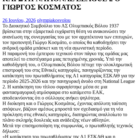
ΓΙΩΡΓΟΣ ΚΟΣΜΑΤΟΣ
26 Ιουνίου, 2026
olympiakosvolou
Το Διοικητικό Συμβούλιο του ΑΣ Ολυμπιακός Βόλου 1937
βρίσκεται στην εξαιρετικά ευχάριστη θέση να ανακοινώσει την
ανανέωση της συνεργασίας του με τον αρχιτέκτονα των επιτυχιών,
τον προπονητή Γιώργο Κοσμάτο, ο οποίος θα καθοδηγήσει την
ανδρική ομάδα μπάσκετ και τη νέα αγωνιστική περίοδο.
Η παραμονή του έμπειρου τεχνικού στον πάγκο της ομάδας μας
αποτελεί το επιστέγασμα μιας πετυχημένης χρονιάς. Υπό την
καθοδήγησή του, ο Ολυμπιακός Βόλου πέτυχε την ολοκληρωτική
επιστροφή του στις Εθνικές κατηγορίες, πανηγυρίζοντας την
κατάκτηση του πρωταθλήματος της Α1 κατηγορίας ΕΣΚΑΘ για την
περίοδο 2025-2026 και την πανηγυρική άνοδο στη National League
2. Η κατάκτηση του τίτλου σφραγίστηκε μέσα σε μια
φαντασμαγορική ατμόσφαιρα στο κατάμεστο ΕΑΚ,
αποδεικνύοντας ότι ο σύλλογος ανήκει ψηλότερα.
Η διοίκηση και ο Γιώργος Κοσμάτος, έχοντας απόλυτη ταύτιση
απόψεων, βάζουν αμέσως μπροστά τον σχεδιασμό για τη νέα
πρόκληση στις εθνικές κατηγορίες, διατηρώντας αναλλοίωτο το
πλάνο σκληρής δουλειάς και ανάδειξης νέων αθλητών.
Μετά την επισημοποίηση της συμφωνίας, ο πρωταθλητής τεχνικός
δήλωσε:
«Η κατάκτηση του πρωταθλήματος της Α1 ΕΣΚΑΘ και η