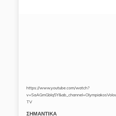
https://www.youtube.com/watch?
v=SaAGmGblq5Y&ab_channel=OlympiakosVolo
TV
ΣΗΜΑΝΤΙΚΆ