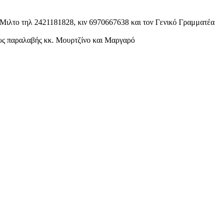
Μιλτο τηλ 2421181828, κιν 6970667638 και τον Γενικό Γραμματέα
ους παραλαβής κκ. Μουρτζίνο και Μαργαρό