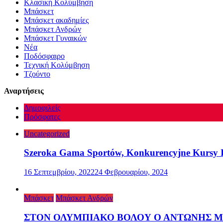
Κλασική Κολύμβηση
Μπάσκετ
Μπάσκετ ακαδημίες
Μπάσκετ Ανδρών
Μπάσκετ Γυναικών
Νέα
Ποδόσφαιρο
Τεχνική Κολύμβηση
Τζούντο
Αναρτήσεις
Δημοφιλείς
Πρόσφατες
Uncategorized
Szeroka Gama Sportów, Konkurencyjne Kursy I
16 Σεπτεμβρίου, 2022
24 Φεβρουαρίου, 2024
Μπάσκετ
Μπάσκετ Ανδρών
ΣΤΟΝ ΟΛΥΜΠΙΑΚΟ ΒΟΛΟΥ Ο ΑΝΤΩΝΗΣ 