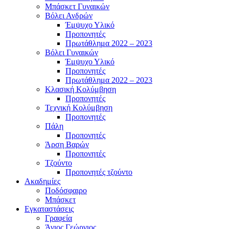
Μπάσκετ Γυναικών
Βόλει Ανδρών
Έμψυχο Υλικό
Προπονητές
Πρωτάθλημα 2022 – 2023
Βόλει Γυναικών
Έμψυχο Υλικό
Προπονητές
Πρωτάθλημα 2022 – 2023
Κλασική Κολύμβηση
Προπονητές
Τεχνική Κολύμβηση
Προπονητές
Πάλη
Προπονητές
Άρση Βαρών
Προπονητές
Τζούντο
Προπονητές τζούντο
Ακαδημίες
Ποδόσφαιρο
Μπάσκετ
Εγκαταστάσεις
Γραφεία
Άγιος Γεώργιος