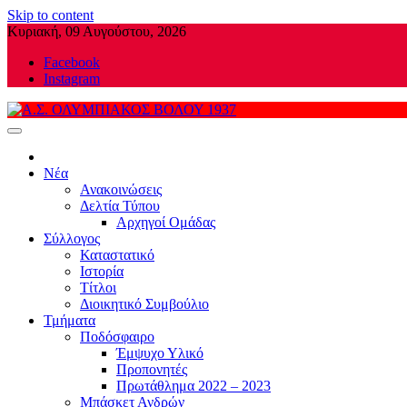
Skip to content
Κυριακή, 09 Αυγούστου, 2026
Facebook
Instagram
Α.Σ. ΟΛΥΜΠΙΑΚΟΣ ΒΟΛΟΥ 1937
Νέα
Ανακοινώσεις
Δελτία Τύπου
Αρχηγοί Ομάδας
Σύλλογος
Καταστατικό
Ιστορία
Τίτλοι
Διοικητικό Συμβούλιο
Τμήματα
Ποδόσφαιρο
Έμψυχο Υλικό
Προπονητές
Πρωτάθλημα 2022 – 2023
Μπάσκετ Ανδρών