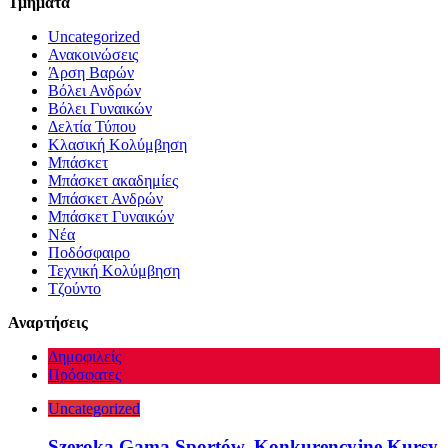
Τμήματα
Uncategorized
Ανακοινώσεις
Άρση Βαρών
Βόλει Ανδρών
Βόλει Γυναικών
Δελτία Τύπου
Κλασική Κολύμβηση
Μπάσκετ
Μπάσκετ ακαδημίες
Μπάσκετ Ανδρών
Μπάσκετ Γυναικών
Νέα
Ποδόσφαιρο
Τεχνική Κολύμβηση
Τζούντο
Αναρτήσεις
Δημοφιλείς
Πρόσφατες
Uncategorized
Szeroka Gama Sportów, Konkurencyjne Kursy