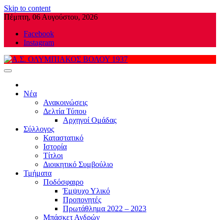
Skip to content
Πέμπτη, 06 Αυγούστου, 2026
Facebook
Instagram
Α.Σ. ΟΛΥΜΠΙΑΚΟΣ ΒΟΛΟΥ 1937
Νέα
Ανακοινώσεις
Δελτία Τύπου
Αρχηγοί Ομάδας
Σύλλογος
Καταστατικό
Ιστορία
Τίτλοι
Διοικητικό Συμβούλιο
Τμήματα
Ποδόσφαιρο
Έμψυχο Υλικό
Προπονητές
Πρωτάθλημα 2022 – 2023
Μπάσκετ Ανδρών