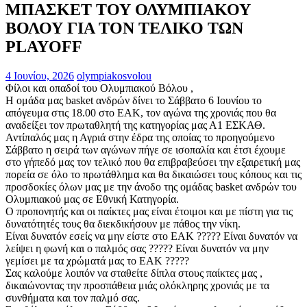
ΜΠΑΣΚΕΤ ΤΟΥ ΟΛΥΜΠΙΑΚΟΥ
ΒΟΛΟΥ ΓΙΑ ΤΟΝ ΤΕΛΙΚΟ ΤΩΝ
PLAYOFF
4 Ιουνίου, 2026
olympiakosvolou
Φίλοι και οπαδοί του Ολυμπιακού Βόλου ,
Η ομάδα μας basket ανδρών δίνει το Σάββατο 6 Ιουνίου το
απόγευμα στις 18.00 στο ΕΑΚ, τoν αγώνα της χρονιάς που θα
αναδείξει τον πρωταθλητή της κατηγορίας μας Α1 ΕΣΚΑΘ.
Αντίπαλός μας η Αγριά στην έδρα της οποίας το προηγούμενο
Σάββατο η σειρά των αγώνων πήγε σε ισοπαλία και έτσι έχουμε
στο γήπεδό μας τον τελικό που θα επιβραβεύσει την εξαιρετική μας
πορεία σε όλο το πρωτάθλημα και θα δικαιώσει τους κόπους και τις
προσδοκίες όλων μας με την άνοδο της ομάδας basket ανδρών του
Ολυμπιακού μας σε Εθνική Κατηγορία.
Ο προπονητής και οι παίκτες μας είναι έτοιμοι και με πίστη για τις
δυνατότητές τους θα διεκδικήσουν με πάθος την νίκη.
Είναι δυνατόν εσείς να μην είστε στο ΕΑΚ ????? Είναι δυνατόν να
λείψει η φωνή και ο παλμός σας ????? Είναι δυνατόν να μην
γεμίσει με τα χρώματά μας το ΕΑΚ ?????
Σας καλούμε λοιπόν να σταθείτε δίπλα στους παίκτες μας ,
δικαιώνοντας την προσπάθεια μιάς ολόκληρης χρονιάς με τα
συνθήματα και τον παλμό σας.