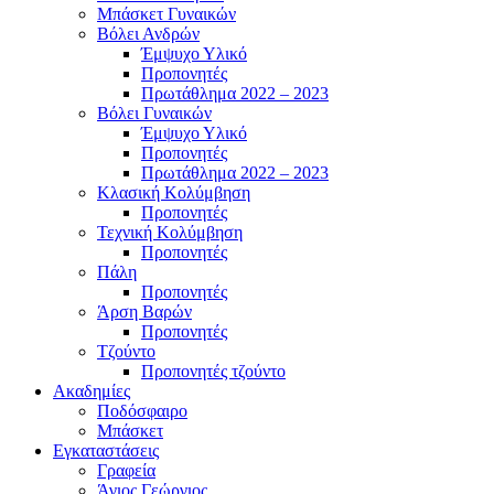
Μπάσκετ Γυναικών
Βόλει Ανδρών
Έμψυχο Υλικό
Προπονητές
Πρωτάθλημα 2022 – 2023
Βόλει Γυναικών
Έμψυχο Υλικό
Προπονητές
Πρωτάθλημα 2022 – 2023
Κλασική Κολύμβηση
Προπονητές
Τεχνική Κολύμβηση
Προπονητές
Πάλη
Προπονητές
Άρση Βαρών
Προπονητές
Τζούντο
Προπονητές τζούντο
Ακαδημίες
Ποδόσφαιρο
Μπάσκετ
Εγκαταστάσεις
Γραφεία
Άγιος Γεώργιος