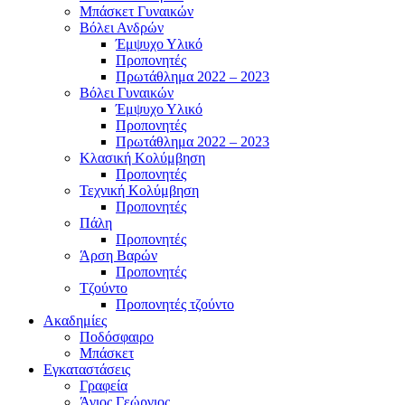
Μπάσκετ Γυναικών
Βόλει Ανδρών
Έμψυχο Υλικό
Προπονητές
Πρωτάθλημα 2022 – 2023
Βόλει Γυναικών
Έμψυχο Υλικό
Προπονητές
Πρωτάθλημα 2022 – 2023
Κλασική Κολύμβηση
Προπονητές
Τεχνική Κολύμβηση
Προπονητές
Πάλη
Προπονητές
Άρση Βαρών
Προπονητές
Τζούντο
Προπονητές τζούντο
Ακαδημίες
Ποδόσφαιρο
Μπάσκετ
Εγκαταστάσεις
Γραφεία
Άγιος Γεώργιος