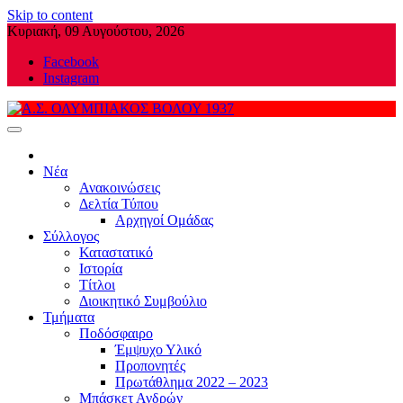
Skip to content
Κυριακή, 09 Αυγούστου, 2026
Facebook
Instagram
Α.Σ. ΟΛΥΜΠΙΑΚΟΣ ΒΟΛΟΥ 1937
Νέα
Ανακοινώσεις
Δελτία Τύπου
Αρχηγοί Ομάδας
Σύλλογος
Καταστατικό
Ιστορία
Τίτλοι
Διοικητικό Συμβούλιο
Τμήματα
Ποδόσφαιρο
Έμψυχο Υλικό
Προπονητές
Πρωτάθλημα 2022 – 2023
Μπάσκετ Ανδρών