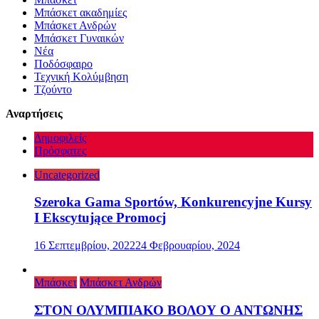
Μπάσκετ ακαδημίες
Μπάσκετ Ανδρών
Μπάσκετ Γυναικών
Νέα
Ποδόσφαιρο
Τεχνική Κολύμβηση
Τζούντο
Αναρτήσεις
Δημοφιλείς
Πρόσφατες
Uncategorized
Szeroka Gama Sportów, Konkurencyjne Kursy
I Ekscytujące Promocj
16 Σεπτεμβρίου, 2022
24 Φεβρουαρίου, 2024
Μπάσκετ
Μπάσκετ Ανδρών
ΣΤΟΝ ΟΛΥΜΠΙΑΚΟ ΒΟΛΟΥ Ο ΑΝΤΩΝΗΣ