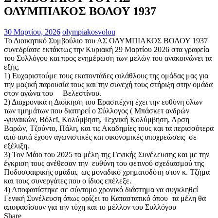
ΟΛΥΜΠΙΑΚΟΣ ΒΟΛΟΥ 1937
30 Μαρτίου, 2026
olympiakosvolou
Το Διοικητικό Συμβούλιο του ΑΣ ΟΛΥΜΠΙΑΚΟΣ ΒΟΛΟΥ 1937
συνεδρίασε εκτάκτως την Κυριακή 29 Μαρτίου 2026 στα γραφεία
του Συλλόγου και προς ενημέρωση των μελών του ανακοινώνει τα
εξής.
1) Ευχαριστούμε τους εκατοντάδες φιλάθλους της ομάδας μας για
την μαζική παρουσία τους και την συνεχή τους στήριξη στην ομάδα
στον αγώνα του Βελεστίνου.
2) Διαχρονικά η Διοίκηση του Ερασιτέχνη έχει την ευθύνη όλων
των τμημάτων που διατηρεί ο Σύλλογος ( Μπάσκετ ανδρών
-γυναικών, Βόλεϊ, Κολύμβηση, Τεχνική Κολύμβηση, Αρση
Βαρών, Τζούντο, Πάλη, και τις Ακαδημίες τους και τα περισσότερα
από αυτά έχουν αγωνιστικές και οικονομικές υποχρεώσεις σε
εξέλιξη.
3) Τον Μάιο του 2025 τα μέλη της Γενικής Συνέλευσης και με την
έγκριση τους ανέθεσαν την ευθύνη του φετινού σχεδιασμού της
Ποδοσφαιρικής ομάδας ως μοναδικό χρηματοδότη στον κ. Τζήμα
και τους συνεργάτες που ο ίδιος επέλεξε.
4) Αποφασίστηκε σε σύντομο χρονικό διάστημα να συγκληθεί
Γενική Συνέλευση όπως ορίζει το Καταστατικό όπου τα μέλη θα
αποφασίσουν για την τύχη και το μέλλον του Συλλόγου
Share