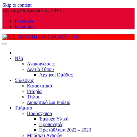
Skip to content
Πέμπτη, 06 Αυγούστου, 2026
Facebook
Instagram
Α.Σ. ΟΛΥΜΠΙΑΚΟΣ ΒΟΛΟΥ 1937
Νέα
Ανακοινώσεις
Δελτία Τύπου
Αρχηγοί Ομάδας
Σύλλογος
Καταστατικό
Ιστορία
Τίτλοι
Διοικητικό Συμβούλιο
Τμήματα
Ποδόσφαιρο
Έμψυχο Υλικό
Προπονητές
Πρωτάθλημα 2022 – 2023
Μπάσκετ Ανδρών