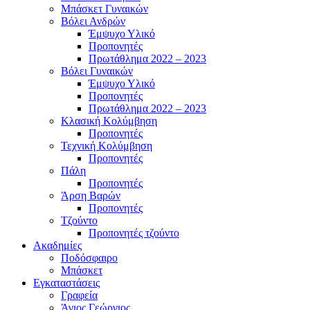
Μπάσκετ Γυναικών
Βόλει Ανδρών
Έμψυχο Υλικό
Προπονητές
Πρωτάθλημα 2022 – 2023
Βόλει Γυναικών
Έμψυχο Υλικό
Προπονητές
Πρωτάθλημα 2022 – 2023
Κλασική Κολύμβηση
Προπονητές
Τεχνική Κολύμβηση
Προπονητές
Πάλη
Προπονητές
Άρση Βαρών
Προπονητές
Τζούντο
Προπονητές τζούντο
Ακαδημίες
Ποδόσφαιρο
Μπάσκετ
Εγκαταστάσεις
Γραφεία
Άγιος Γεώργιος