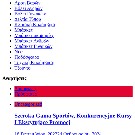
Άρση Βαρών
Βόλει Ανδρών
Βόλει Γυναικών
Δελτία Τύπου
Κλασική Κολύμβηση
Μπάσκετ
Μπάσκετ ακαδημίες
Μπάσκετ Ανδρών
Μπάσκετ Γυναικών
Νέα
Ποδόσφαιρο
Τεχνική Κολύμβηση
Τζούντο
Αναρτήσεις
Δημοφιλείς
Πρόσφατες
Uncategorized
Szeroka Gama Sportów, Konkurencyjne Kursy
I Ekscytujące Promocj
16 Σεπτεμβρίου, 2022
24 Φεβρουαρίου, 2024