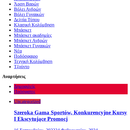
Άρση Βαρών
Βόλει Ανδρών
Βόλει Γυναικών
Δελτία Τύπου
Κλασική Κολύμβηση
Μπάσκετ
Μπάσκετ ακαδημίες
Μπάσκετ Ανδρών
Μπάσκετ Γυναικών
Νέα
Ποδόσφαιρο
Τεχνική Κολύμβηση
Τζούντο
Αναρτήσεις
Δημοφιλείς
Πρόσφατες
Uncategorized
Szeroka Gama Sportów, Konkurencyjne Kursy
I Ekscytujące Promocj