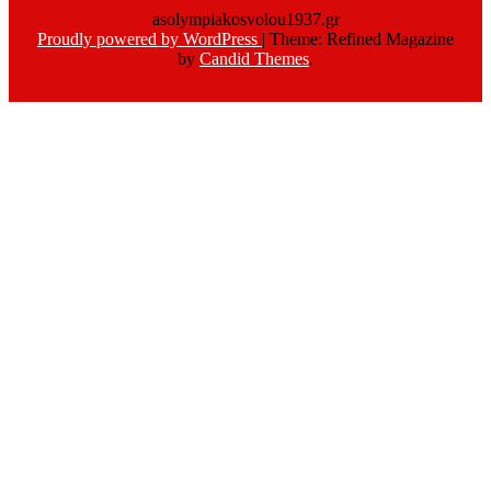
asolympiakosvolou1937.gr
Proudly powered by WordPress
|
Theme: Refined Magazine
by
Candid Themes
.