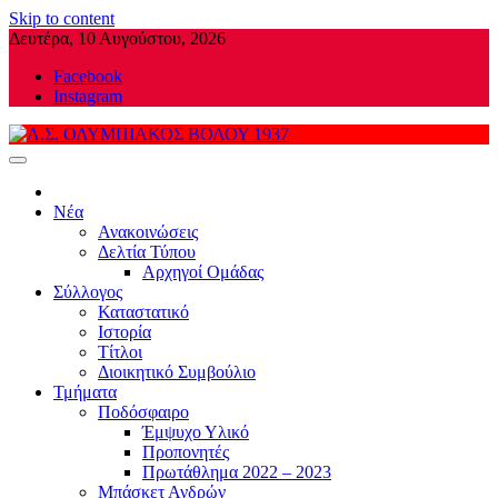
Skip to content
Δευτέρα, 10 Αυγούστου, 2026
Facebook
Instagram
Α.Σ. ΟΛΥΜΠΙΑΚΟΣ ΒΟΛΟΥ 1937
Νέα
Ανακοινώσεις
Δελτία Τύπου
Αρχηγοί Ομάδας
Σύλλογος
Καταστατικό
Ιστορία
Τίτλοι
Διοικητικό Συμβούλιο
Τμήματα
Ποδόσφαιρο
Έμψυχο Υλικό
Προπονητές
Πρωτάθλημα 2022 – 2023
Μπάσκετ Ανδρών