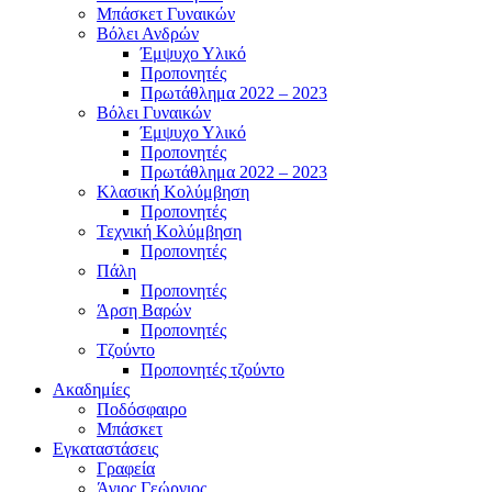
Μπάσκετ Γυναικών
Βόλει Ανδρών
Έμψυχο Υλικό
Προπονητές
Πρωτάθλημα 2022 – 2023
Βόλει Γυναικών
Έμψυχο Υλικό
Προπονητές
Πρωτάθλημα 2022 – 2023
Κλασική Κολύμβηση
Προπονητές
Τεχνική Κολύμβηση
Προπονητές
Πάλη
Προπονητές
Άρση Βαρών
Προπονητές
Τζούντο
Προπονητές τζούντο
Ακαδημίες
Ποδόσφαιρο
Μπάσκετ
Εγκαταστάσεις
Γραφεία
Άγιος Γεώργιος