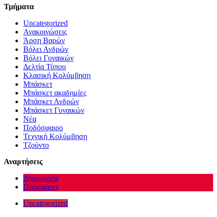
Τμήματα
Uncategorized
Ανακοινώσεις
Άρση Βαρών
Βόλει Ανδρών
Βόλει Γυναικών
Δελτία Τύπου
Κλασική Κολύμβηση
Μπάσκετ
Μπάσκετ ακαδημίες
Μπάσκετ Ανδρών
Μπάσκετ Γυναικών
Νέα
Ποδόσφαιρο
Τεχνική Κολύμβηση
Τζούντο
Αναρτήσεις
Δημοφιλείς
Πρόσφατες
Uncategorized