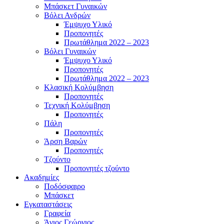
Μπάσκετ Γυναικών
Βόλει Ανδρών
Έμψυχο Υλικό
Προπονητές
Πρωτάθλημα 2022 – 2023
Βόλει Γυναικών
Έμψυχο Υλικό
Προπονητές
Πρωτάθλημα 2022 – 2023
Κλασική Κολύμβηση
Προπονητές
Τεχνική Κολύμβηση
Προπονητές
Πάλη
Προπονητές
Άρση Βαρών
Προπονητές
Τζούντο
Προπονητές τζούντο
Ακαδημίες
Ποδόσφαιρο
Μπάσκετ
Εγκαταστάσεις
Γραφεία
Άγιος Γεώργιος