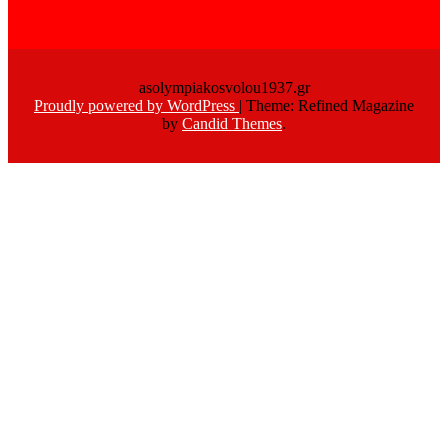
asolympiakosvolou1937.gr
Proudly powered by WordPress
|
Theme: Refined Magazine
by
Candid Themes
.