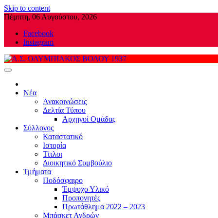
Skip to content
Πέμπτη, 06 Αυγούστου, 2026
Facebook
Instagram
Α.Σ. ΟΛΥΜΠΙΑΚΟΣ ΒΟΛΟΥ 1937
Νέα
Ανακοινώσεις
Δελτία Τύπου
Αρχηγοί Ομάδας
Σύλλογος
Καταστατικό
Ιστορία
Τίτλοι
Διοικητικό Συμβούλιο
Τμήματα
Ποδόσφαιρο
Έμψυχο Υλικό
Προπονητές
Πρωτάθλημα 2022 – 2023
Μπάσκετ Ανδρών