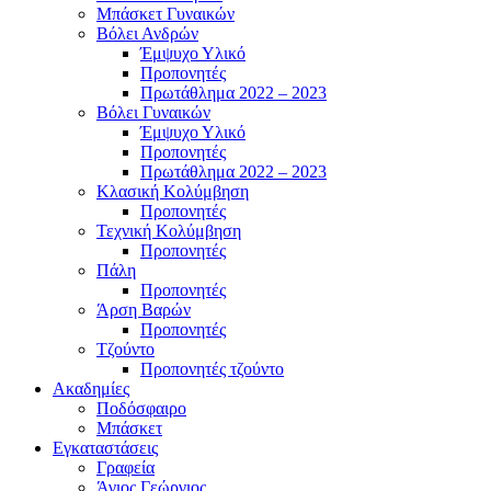
Μπάσκετ Γυναικών
Βόλει Ανδρών
Έμψυχο Υλικό
Προπονητές
Πρωτάθλημα 2022 – 2023
Βόλει Γυναικών
Έμψυχο Υλικό
Προπονητές
Πρωτάθλημα 2022 – 2023
Κλασική Κολύμβηση
Προπονητές
Τεχνική Κολύμβηση
Προπονητές
Πάλη
Προπονητές
Άρση Βαρών
Προπονητές
Τζούντο
Προπονητές τζούντο
Ακαδημίες
Ποδόσφαιρο
Μπάσκετ
Εγκαταστάσεις
Γραφεία
Άγιος Γεώργιος