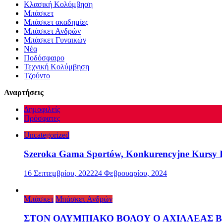
Κλασική Κολύμβηση
Μπάσκετ
Μπάσκετ ακαδημίες
Μπάσκετ Ανδρών
Μπάσκετ Γυναικών
Νέα
Ποδόσφαιρο
Τεχνική Κολύμβηση
Τζούντο
Αναρτήσεις
Δημοφιλείς
Πρόσφατες
Uncategorized
Szeroka Gama Sportów, Konkurencyjne Kursy I
16 Σεπτεμβρίου, 2022
24 Φεβρουαρίου, 2024
Μπάσκετ
Μπάσκετ Ανδρών
ΣΤΟΝ ΟΛΥΜΠΙΑΚΟ ΒΟΛΟΥ Ο ΑΧΙΛΛΕΑΣ 