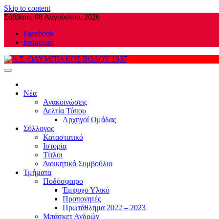
Skip to content
Σάββατο, 08 Αυγούστου, 2026
Facebook
Instagram
Α.Σ. ΟΛΥΜΠΙΑΚΟΣ ΒΟΛΟΥ 1937
Νέα
Ανακοινώσεις
Δελτία Τύπου
Αρχηγοί Ομάδας
Σύλλογος
Καταστατικό
Ιστορία
Τίτλοι
Διοικητικό Συμβούλιο
Τμήματα
Ποδόσφαιρο
Έμψυχο Υλικό
Προπονητές
Πρωτάθλημα 2022 – 2023
Μπάσκετ Ανδρών