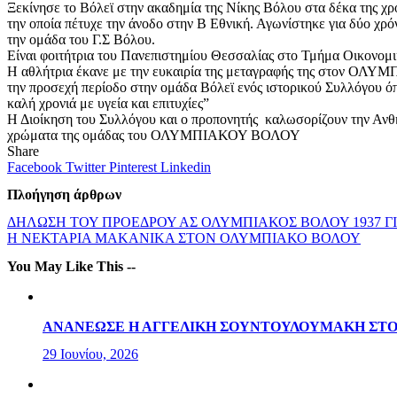
Ξεκίνησε το Βόλεϊ στην ακαδημία της Νίκης Βόλου στα δέκα της χρ
την οποία πέτυχε την άνοδο στην Β Εθνική. Αγωνίστηκε για δύο χρό
την ομάδα του Γ.Σ Βόλου.
Είναι φοιτήτρια του Πανεπιστημίου Θεσσαλίας στο Τμήμα Οικονομ
Η αθλήτρια έκανε με την ευκαιρία της μεταγραφής της στον ΟΛΥ
την προσεχή περίοδο στην ομάδα Βόλεϊ ενός ιστορικού Συλλόγου
καλή χρονιά με υγεία και επιτυχίες”
Η Διοίκηση του Συλλόγου και ο προπονητής καλωσορίζουν την Ανθή,
χρώματα της ομάδας του ΟΛΥΜΠΙΑΚΟΥ ΒΟΛΟΥ
Share
Facebook
Twitter
Pinterest
Linkedin
Πλοήγηση άρθρων
ΔΗΛΩΣΗ ΤΟΥ ΠΡΟΕΔΡΟΥ ΑΣ ΟΛΥΜΠΙΑΚΟΣ ΒΟΛΟΥ 1937 ΓΙ
Η ΝΕΚΤΑΡΙΑ ΜΑΚΑΝΙΚΑ ΣΤΟΝ ΟΛΥΜΠΙΑΚΟ ΒΟΛΟΥ
You May Like This --
ΑΝΑΝΕΩΣΕ Η ΑΓΓΕΛΙΚΗ ΣΟΥΝΤΟΥΛΟΥΜΑΚΗ ΣΤΟ
29 Ιουνίου, 2026