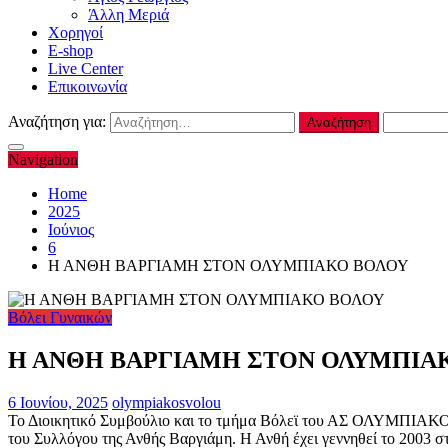
Άλλη Μεριά
Χορηγοί
E-shop
Live Center
Επικοινωνία
Αναζήτηση για:
Navigation
Home
2025
Ιούνιος
6
Η ΑΝΘΗ ΒΑΡΓΙΑΜΗ ΣΤΟΝ ΟΛΥΜΠΙΑΚΟ ΒΟΛΟΥ
Βόλει Γυναικών
Η ΑΝΘΗ ΒΑΡΓΙΑΜΗ ΣΤΟΝ ΟΛΥΜΠΙΑ
6 Ιουνίου, 2025
olympiakosvolou
Το Διοικητικό Συμβούλιο και το τμήμα Βόλεϊ του ΑΣ ΟΛΥΜΠΙΑΚΟ
του Συλλόγου της Ανθής Βαργιάμη. Η Ανθή έχει γεννηθεί το 2003 σ