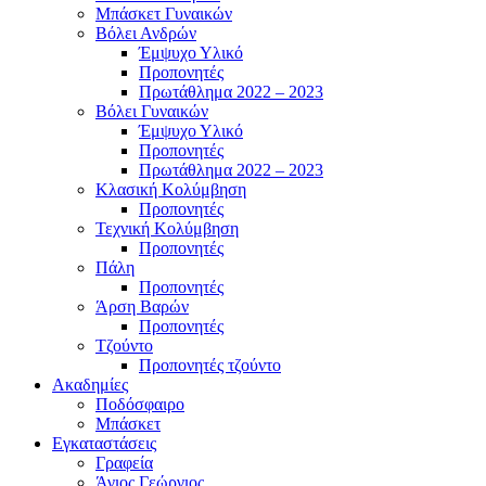
Μπάσκετ Γυναικών
Βόλει Ανδρών
Έμψυχο Υλικό
Προπονητές
Πρωτάθλημα 2022 – 2023
Βόλει Γυναικών
Έμψυχο Υλικό
Προπονητές
Πρωτάθλημα 2022 – 2023
Κλασική Κολύμβηση
Προπονητές
Τεχνική Κολύμβηση
Προπονητές
Πάλη
Προπονητές
Άρση Βαρών
Προπονητές
Τζούντο
Προπονητές τζούντο
Ακαδημίες
Ποδόσφαιρο
Μπάσκετ
Εγκαταστάσεις
Γραφεία
Άγιος Γεώργιος