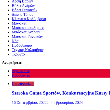
Άρση Βαρών
Βόλει Ανδρών
Βόλει Γυναικών
Δελτία Τύπου
Κλασική Κολύμβηση
Μπάσκετ
Μπάσκετ ακαδημίες
Μπάσκετ Ανδρών
Μπάσκετ Γυναικών
Νέα
Ποδόσφαιρο
Τεχνική Κολύμβηση
Τζούντο
Αναρτήσεις
Δημοφιλείς
Πρόσφατες
Uncategorized
Szeroka Gama Sportów, Konkurencyjne Kursy I
16 Σεπτεμβρίου, 2022
24 Φεβρουαρίου, 2024