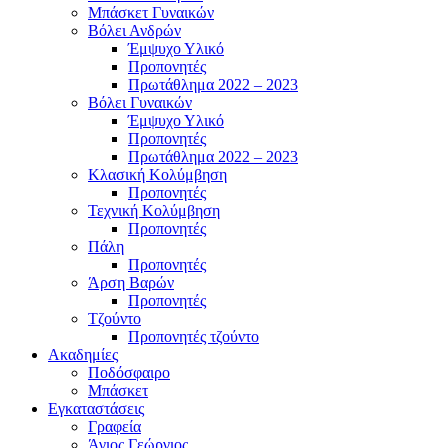
Μπάσκετ Γυναικών
Βόλει Ανδρών
Έμψυχο Υλικό
Προπονητές
Πρωτάθλημα 2022 – 2023
Βόλει Γυναικών
Έμψυχο Υλικό
Προπονητές
Πρωτάθλημα 2022 – 2023
Κλασική Κολύμβηση
Προπονητές
Τεχνική Κολύμβηση
Προπονητές
Πάλη
Προπονητές
Άρση Βαρών
Προπονητές
Τζούντο
Προπονητές τζούντο
Ακαδημίες
Ποδόσφαιρο
Μπάσκετ
Εγκαταστάσεις
Γραφεία
Άγιος Γεώργιος