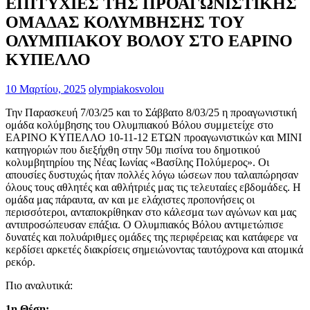
ΕΠΙΤΥΧΙΕΣ ΤΗΣ ΠΡΟΑΓΩΝΙΣΤΙΚΗΣ
ΟΜΑΔΑΣ ΚΟΛΥΜΒΗΣΗΣ ΤΟΥ
ΟΛΥΜΠΙΑΚΟΥ ΒΟΛΟΥ ΣΤΟ ΕΑΡΙΝΟ
ΚΥΠΕΛΛΟ
10 Μαρτίου, 2025
olympiakosvolou
Την Παρασκευή 7/03/25 και το Σάββατο 8/03/25 η προαγωνιστική
ομάδα κολύμβησης του Ολυμπιακού Βόλου συμμετείχε στο
ΕΑΡΙΝΟ ΚΥΠΕΛΛΟ 10-11-12 ΕΤΩΝ προαγωνιστικών και ΜΙΝΙ
κατηγοριών που διεξήχθη στην 50μ πισίνα του δημοτικού
κολυμβητηρίου της Νέας Ιωνίας «Βασίλης Πολύμερος». Οι
απουσίες δυστυχώς ήταν πολλές λόγω ιώσεων που ταλαιπώρησαν
όλους τους αθλητές και αθλήτριές μας τις τελευταίες εβδομάδες. Η
ομάδα μας πάραυτα, αν και με ελάχιστες προπονήσεις οι
περισσότεροι, ανταποκρίθηκαν στο κάλεσμα των αγώνων και μας
αντιπροσώπευσαν επάξια. Ο Ολυμπιακός Βόλου αντιμετώπισε
δυνατές και πολυάριθμες ομάδες της περιφέρειας και κατάφερε να
κερδίσει αρκετές διακρίσεις σημειώνοντας ταυτόχρονα και ατομικά
ρεκόρ.
Πιο αναλυτικά:
1η Θέση: