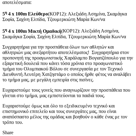
αποτελέσματα:
η
5
4 x 100m Ελεύθερο
(ΚΟΡ12): Αλεξιάδη Ασημίνα, Σκαμάγκα
Σοφία, Σαχίνη Ελπίδα, Τζουμερκιώτη Μαρία Κων/να
η
5
4 x 100m Μικτή Ομαδική
(ΚΟΡ12): Αλεξιάδη Ασημίνα,
Σκαμάγκα Σοφία, Σαχίνη Ελπίδα, Τζουμερκιώτη Μαρία Κων/να
Συγχαρητήρια για την προσπάθεια όλων των αθλητών και
αθλητριών μας ανεξαρτήτου αποτελέσματος! Συγχαρητήρια στον
προπονητή της προαγωνιστικής Χαράλαμπο Βογιατζόπουλο για την
εξαιρετική δουλειά που κάνει τόσα χρόνια στο προαγωνιστικό
τμήμα του Ολυμπιακού Βόλου σε συνεργασία με τον Τεχνικό
Διευθυντή Λευτέρη Χατζηστάμο ο οποίος ήρθε φέτος να αναλάβει
το τμήμα μας, με μεγάλη εμπειρία στις πισίνες.
Ευχαριστούμε τους γονείς που αναγνωρίζουν την προσπάθεια που
γίνεται στο τμήμα, μας εμπιστεύονται τα παιδιά τους.
Ευχαριστούμε όμως και όλο το εξειδικευμένο τεχνικό και
επιστημονικό επιτελείο και τους συνεργάτες μας, που είναι
αναπόσπαστο μέλος της ομάδας και βοηθούν ο κάθε ένας με τον
τρόπο του.
Share