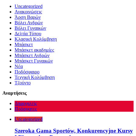
Uncategorized
Ανακοινώσεις
Άρση Βαρών
Βόλει Ανδρών
Βόλει Γυναικών
Δελτία Τύπου
Κλασική Κολύμβηση
Μπάσκετ
Μπάσκετ ακαδημίες
Μπάσκετ Ανδρών
Μπάσκετ Γυναικών
Νέα
Ποδόσφαιρο
Τεχνική Κολύμβηση
Τζούντο
Αναρτήσεις
Δημοφιλείς
Πρόσφατες
Uncategorized
Szeroka Gama Sportów, Konkurencyjne Kursy