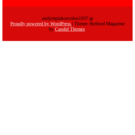
asolympiakosvolou1937.gr
Proudly powered by WordPress
|
Theme: Refined Magazine
by
Candid Themes
.