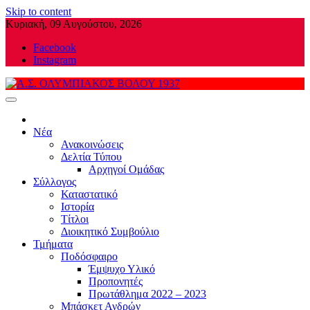
Skip to content
Κυριακή, 09 Αυγούστου, 2026
Facebook
Instagram
Α.Σ. ΟΛΥΜΠΙΑΚΟΣ ΒΟΛΟΥ 1937
Νέα
Ανακοινώσεις
Δελτία Τύπου
Αρχηγοί Ομάδας
Σύλλογος
Καταστατικό
Ιστορία
Τίτλοι
Διοικητικό Συμβούλιο
Τμήματα
Ποδόσφαιρο
Έμψυχο Υλικό
Προπονητές
Πρωτάθλημα 2022 – 2023
Μπάσκετ Ανδρών