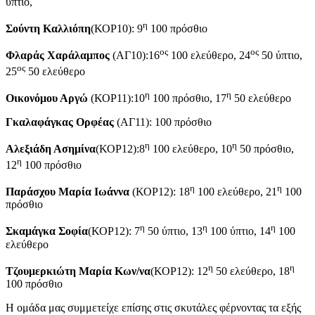
ύπτιο,
η
Σούντη Καλλιόπη
(ΚΟΡ10): 9
100 πρόσθιο
ος
ος
Φλαράς Χαράλαμπος
(ΑΓ10):16
100 ελεύθερο, 24
50 ύπτιο,
ος
25
50 ελεύθερο
η
η
Οικονόμου Αργώ
(ΚΟΡ11):10
100 πρόσθιο, 17
50 ελεύθερο
Γκαλαφάγκας Ορφέας
(ΑΓ11): 100 πρόσθιο
η
η
Αλεξιάδη Ασημίνα
(ΚΟΡ12):8
100 ελεύθερο, 10
50 πρόσθιο,
η
12
100 πρόσθιο
η
η
Παράσχου Μαρία Ιωάννα
(ΚΟΡ12): 18
100 ελεύθερο, 21
100
πρόσθιο
η
η
η
Σκαμάγκα Σοφία
(ΚΟΡ12): 7
50 ύπτιο, 13
100 ύπτιο, 14
100
ελεύθερο
η
η
Τζουμερκιώτη Μαρία Κων/να
(ΚΟΡ12): 12
50 ελεύθερο, 18
100 πρόσθιο
Η ομάδα μας συμμετείχε επίσης στις σκυτάλες φέρνοντας τα εξής