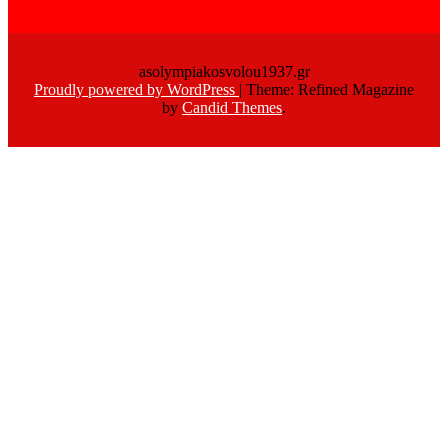
asolympiakosvolou1937.gr
Proudly powered by WordPress
|
Theme: Refined Magazine
by
Candid Themes
.