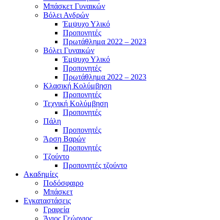
Μπάσκετ Γυναικών
Βόλει Ανδρών
Έμψυχο Υλικό
Προπονητές
Πρωτάθλημα 2022 – 2023
Βόλει Γυναικών
Έμψυχο Υλικό
Προπονητές
Πρωτάθλημα 2022 – 2023
Κλασική Κολύμβηση
Προπονητές
Τεχνική Κολύμβηση
Προπονητές
Πάλη
Προπονητές
Άρση Βαρών
Προπονητές
Τζούντο
Προπονητές τζούντο
Ακαδημίες
Ποδόσφαιρο
Μπάσκετ
Εγκαταστάσεις
Γραφεία
Άγιος Γεώργιος