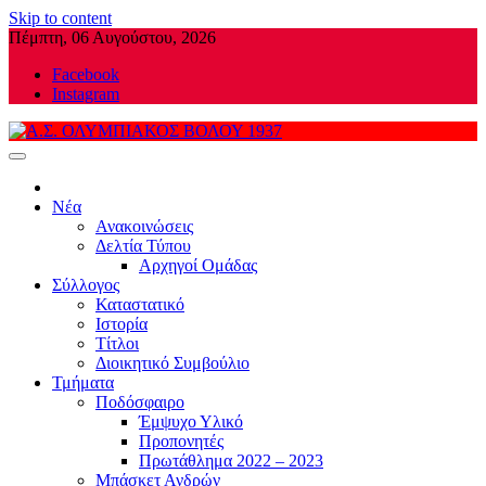
Skip to content
Πέμπτη, 06 Αυγούστου, 2026
Facebook
Instagram
Α.Σ. ΟΛΥΜΠΙΑΚΟΣ ΒΟΛΟΥ 1937
Νέα
Ανακοινώσεις
Δελτία Τύπου
Αρχηγοί Ομάδας
Σύλλογος
Καταστατικό
Ιστορία
Τίτλοι
Διοικητικό Συμβούλιο
Τμήματα
Ποδόσφαιρο
Έμψυχο Υλικό
Προπονητές
Πρωτάθλημα 2022 – 2023
Μπάσκετ Ανδρών