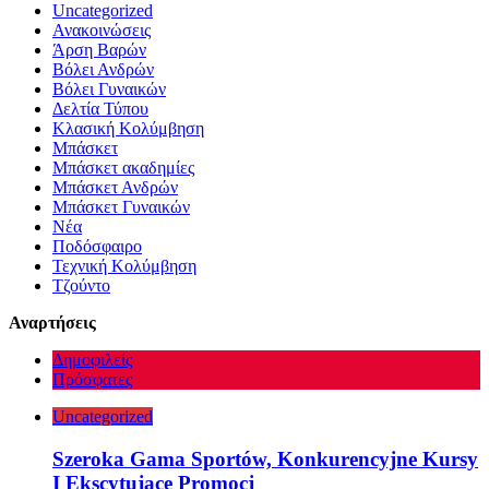
Uncategorized
Ανακοινώσεις
Άρση Βαρών
Βόλει Ανδρών
Βόλει Γυναικών
Δελτία Τύπου
Κλασική Κολύμβηση
Μπάσκετ
Μπάσκετ ακαδημίες
Μπάσκετ Ανδρών
Μπάσκετ Γυναικών
Νέα
Ποδόσφαιρο
Τεχνική Κολύμβηση
Τζούντο
Αναρτήσεις
Δημοφιλείς
Πρόσφατες
Uncategorized
Szeroka Gama Sportów, Konkurencyjne Kursy
I Ekscytujące Promocj