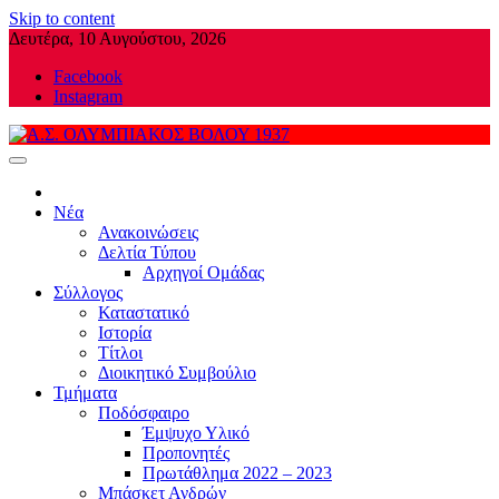
Skip to content
Δευτέρα, 10 Αυγούστου, 2026
Facebook
Instagram
Α.Σ. ΟΛΥΜΠΙΑΚΟΣ ΒΟΛΟΥ 1937
Νέα
Ανακοινώσεις
Δελτία Τύπου
Αρχηγοί Ομάδας
Σύλλογος
Καταστατικό
Ιστορία
Τίτλοι
Διοικητικό Συμβούλιο
Τμήματα
Ποδόσφαιρο
Έμψυχο Υλικό
Προπονητές
Πρωτάθλημα 2022 – 2023
Μπάσκετ Ανδρών