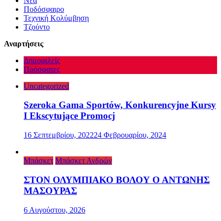
Νέα
Ποδόσφαιρο
Τεχνική Κολύμβηση
Τζούντο
Αναρτήσεις
Δημοφιλείς
Πρόσφατες
Uncategorized
Szeroka Gama Sportów, Konkurencyjne Kursy
I Ekscytujące Promocj
16 Σεπτεμβρίου, 2022
24 Φεβρουαρίου, 2024
Μπάσκετ
Μπάσκετ Ανδρών
ΣΤΟΝ ΟΛΥΜΠΙΑΚΟ ΒΟΛΟΥ Ο ΑΝΤΩΝΗΣ
ΜΑΣΟΥΡΑΣ
6 Αυγούστου, 2026