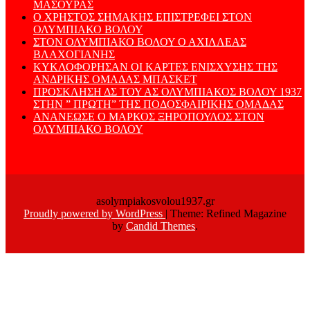
ΜΑΣΟΥΡΑΣ
Ο ΧΡΗΣΤΟΣ ΣΗΜΑΚΗΣ ΕΠΙΣΤΡΕΦΕΙ ΣΤΟΝ
ΟΛΥΜΠΙΑΚΟ ΒΟΛΟΥ
ΣΤΟΝ ΟΛΥΜΠΙΑΚΟ ΒΟΛΟΥ Ο ΑΧΙΛΛΕΑΣ
ΒΛΑΧΟΓΙΑΝΗΣ
ΚΥΚΛΟΦΟΡΗΣΑΝ ΟΙ ΚΑΡΤΕΣ ΕΝΙΣΧΥΣΗΣ ΤΗΣ
ΑΝΔΡΙΚΗΣ ΟΜΑΔΑΣ ΜΠΑΣΚΕΤ
ΠΡΟΣΚΛΗΣΗ ΔΣ ΤΟΥ ΑΣ ΟΛΥΜΠΙΑΚΟΣ ΒΟΛΟΥ 1937
ΣΤΗΝ ” ΠΡΩΤΗ” ΤΗΣ ΠΟΔΟΣΦΑΙΡΙΚΗΣ ΟΜΑΔΑΣ
ΑΝΑΝΕΩΣΕ Ο ΜΑΡΚΟΣ ΞΗΡΟΠΟΥΛΟΣ ΣΤΟΝ
ΟΛΥΜΠΙΑΚΟ ΒΟΛΟΥ
asolympiakosvolou1937.gr
Proudly powered by WordPress
|
Theme: Refined Magazine
by
Candid Themes
.