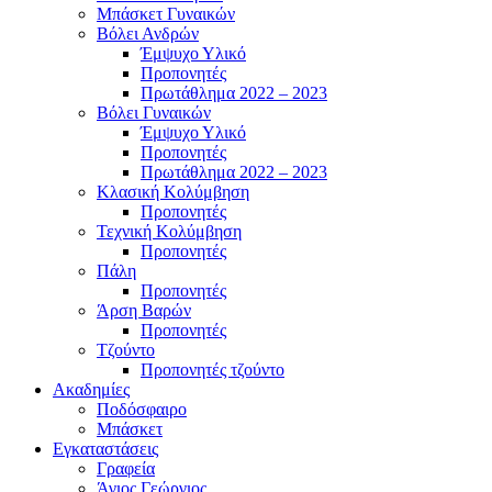
Μπάσκετ Γυναικών
Βόλει Ανδρών
Έμψυχο Υλικό
Προπονητές
Πρωτάθλημα 2022 – 2023
Βόλει Γυναικών
Έμψυχο Υλικό
Προπονητές
Πρωτάθλημα 2022 – 2023
Κλασική Κολύμβηση
Προπονητές
Τεχνική Κολύμβηση
Προπονητές
Πάλη
Προπονητές
Άρση Βαρών
Προπονητές
Τζούντο
Προπονητές τζούντο
Ακαδημίες
Ποδόσφαιρο
Μπάσκετ
Εγκαταστάσεις
Γραφεία
Άγιος Γεώργιος