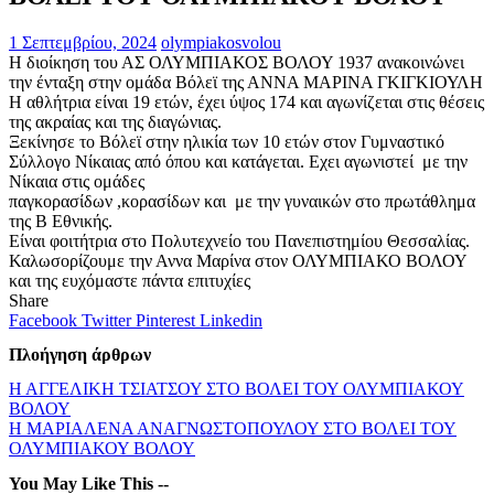
1 Σεπτεμβρίου, 2024
olympiakosvolou
Η διοίκηση του ΑΣ ΟΛΥΜΠΙΑΚΟΣ ΒΟΛΟΥ 1937 ανακοινώνει
την ένταξη στην ομάδα Βόλεϊ της ΑΝΝΑ ΜΑΡΙΝΑ ΓΚΙΓΚΙΟΥΛΗ
Η αθλήτρια είναι 19 ετών, έχει ύψος 174 και αγωνίζεται στις θέσεις
της ακραίας και της διαγώνιας.
Ξεκίνησε το Βόλεϊ στην ηλικία των 10 ετών στον Γυμναστικό
Σύλλογο Νίκαιας από όπου και κατάγεται. Εχει αγωνιστεί με την
Νίκαια στις ομάδες
παγκορασίδων ,κορασίδων και με την γυναικών στο πρωτάθλημα
της Β Εθνικής.
Είναι φοιτήτρια στο Πολυτεχνείο του Πανεπιστημίου Θεσσαλίας.
Καλωσορίζουμε την Αννα Μαρίνα στον ΟΛΥΜΠΙΑΚΟ ΒΟΛΟΥ
και της ευχόμαστε πάντα επιτυχίες
Share
Facebook
Twitter
Pinterest
Linkedin
Πλοήγηση άρθρων
Η ΑΓΓΕΛΙΚΗ ΤΣΙΑΤΣΟΥ ΣΤΟ ΒΟΛΕΙ ΤΟΥ ΟΛΥΜΠΙΑΚΟΥ
ΒΟΛΟΥ
Η ΜΑΡΙΑΛΕΝΑ ΑΝΑΓΝΩΣΤΟΠΟΥΛΟΥ ΣΤΟ ΒΟΛΕΙ ΤΟΥ
ΟΛΥΜΠΙΑΚΟΥ ΒΟΛΟΥ
You May Like This --