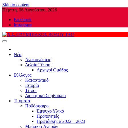
Skip to content
Πέμπτη, 06 Αυγούστου, 2026
Facebook
Instagram
Α.Σ. ΟΛΥΜΠΙΑΚΟΣ ΒΟΛΟΥ 1937
Νέα
Ανακοινώσεις
Δελτία Τύπου
Αρχηγοί Ομάδας
Σύλλογος
Καταστατικό
Ιστορία
Τίτλοι
Διοικητικό Συμβούλιο
Τμήματα
Ποδόσφαιρο
Έμψυχο Υλικό
Προπονητές
Πρωτάθλημα 2022 – 2023
Μπάσκετ Ανδρών