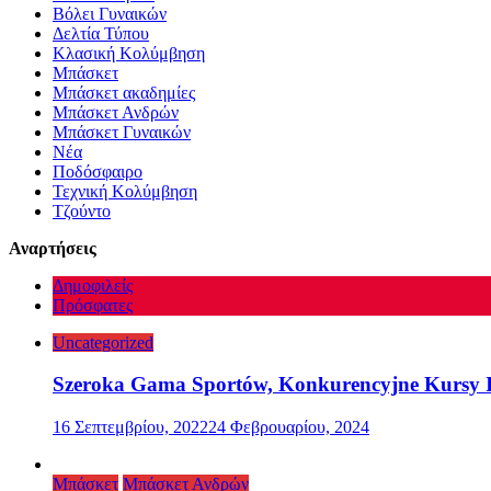
Βόλει Γυναικών
Δελτία Τύπου
Κλασική Κολύμβηση
Μπάσκετ
Μπάσκετ ακαδημίες
Μπάσκετ Ανδρών
Μπάσκετ Γυναικών
Νέα
Ποδόσφαιρο
Τεχνική Κολύμβηση
Τζούντο
Αναρτήσεις
Δημοφιλείς
Πρόσφατες
Uncategorized
Szeroka Gama Sportów, Konkurencyjne Kursy I
16 Σεπτεμβρίου, 2022
24 Φεβρουαρίου, 2024
Μπάσκετ
Μπάσκετ Ανδρών