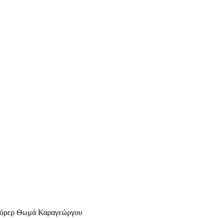
σκόρερ Θωμά Καραγεώργου