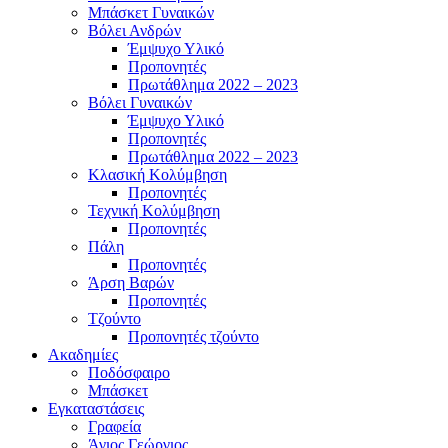
Μπάσκετ Γυναικών
Βόλει Ανδρών
Έμψυχο Υλικό
Προπονητές
Πρωτάθλημα 2022 – 2023
Βόλει Γυναικών
Έμψυχο Υλικό
Προπονητές
Πρωτάθλημα 2022 – 2023
Κλασική Κολύμβηση
Προπονητές
Τεχνική Κολύμβηση
Προπονητές
Πάλη
Προπονητές
Άρση Βαρών
Προπονητές
Τζούντο
Προπονητές τζούντο
Ακαδημίες
Ποδόσφαιρο
Μπάσκετ
Εγκαταστάσεις
Γραφεία
Άγιος Γεώργιος