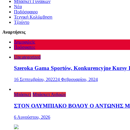
Μπάσκετ Γυναικών
Νέα
Ποδόσφαιρο
Τεχνική Κολύμβηση
Τζούντο
Αναρτήσεις
Δημοφιλείς
Πρόσφατες
Uncategorized
Szeroka Gama Sportów, Konkurencyjne Kursy I
16 Σεπτεμβρίου, 2022
24 Φεβρουαρίου, 2024
Μπάσκετ
Μπάσκετ Ανδρών
ΣΤΟΝ ΟΛΥΜΠΙΑΚΟ ΒΟΛΟΥ Ο ΑΝΤΩΝΗΣ 
6 Αυγούστου, 2026