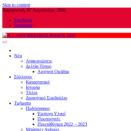
Skip to content
Παρασκευή, 07 Αυγούστου, 2026
Facebook
Instagram
Α.Σ. ΟΛΥΜΠΙΑΚΟΣ ΒΟΛΟΥ 1937
Νέα
Ανακοινώσεις
Δελτία Τύπου
Αρχηγοί Ομάδας
Σύλλογος
Καταστατικό
Ιστορία
Τίτλοι
Διοικητικό Συμβούλιο
Τμήματα
Ποδόσφαιρο
Έμψυχο Υλικό
Προπονητές
Πρωτάθλημα 2022 – 2023
Μπάσκετ Ανδρών