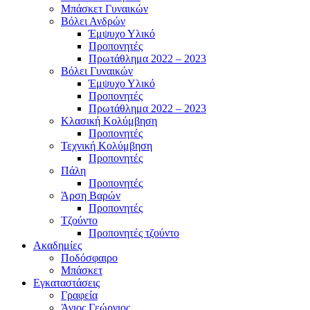
Μπάσκετ Γυναικών
Βόλει Ανδρών
Έμψυχο Υλικό
Προπονητές
Πρωτάθλημα 2022 – 2023
Βόλει Γυναικών
Έμψυχο Υλικό
Προπονητές
Πρωτάθλημα 2022 – 2023
Κλασική Κολύμβηση
Προπονητές
Τεχνική Κολύμβηση
Προπονητές
Πάλη
Προπονητές
Άρση Βαρών
Προπονητές
Τζούντο
Προπονητές τζούντο
Ακαδημίες
Ποδόσφαιρο
Μπάσκετ
Εγκαταστάσεις
Γραφεία
Άγιος Γεώργιος