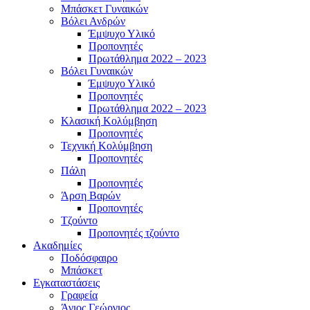
Μπάσκετ Γυναικών
Βόλει Ανδρών
Έμψυχο Υλικό
Προπονητές
Πρωτάθλημα 2022 – 2023
Βόλει Γυναικών
Έμψυχο Υλικό
Προπονητές
Πρωτάθλημα 2022 – 2023
Κλασική Κολύμβηση
Προπονητές
Τεχνική Κολύμβηση
Προπονητές
Πάλη
Προπονητές
Άρση Βαρών
Προπονητές
Τζούντο
Προπονητές τζούντο
Ακαδημίες
Ποδόσφαιρο
Μπάσκετ
Εγκαταστάσεις
Γραφεία
Άγιος Γεώργιος