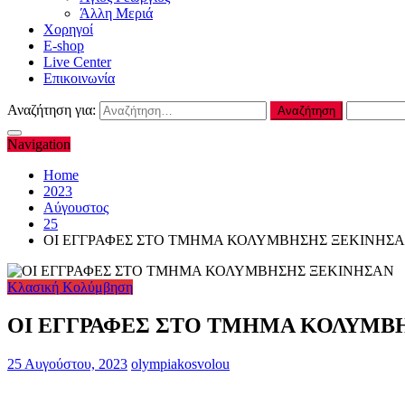
Άλλη Μεριά
Χορηγοί
E-shop
Live Center
Επικοινωνία
Αναζήτηση για:
Navigation
Home
2023
Αύγουστος
25
ΟΙ ΕΓΓΡΑΦΕΣ ΣΤΟ ΤΜΗΜΑ ΚΟΛΥΜΒΗΣΗΣ ΞΕΚΙΝΗΣ
Κλασική Κολύμβηση
ΟΙ ΕΓΓΡΑΦΕΣ ΣΤΟ ΤΜΗΜΑ ΚΟΛΥΜΒ
25 Αυγούστου, 2023
olympiakosvolou