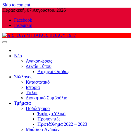
Skip to content
Παρασκευή, 07 Αυγούστου, 2026
Facebook
Instagram
Α.Σ. ΟΛΥΜΠΙΑΚΟΣ ΒΟΛΟΥ 1937
Νέα
Ανακοινώσεις
Δελτία Τύπου
Αρχηγοί Ομάδας
Σύλλογος
Καταστατικό
Ιστορία
Τίτλοι
Διοικητικό Συμβούλιο
Τμήματα
Ποδόσφαιρο
Έμψυχο Υλικό
Προπονητές
Πρωτάθλημα 2022 – 2023
Μπάσκετ Ανδρών