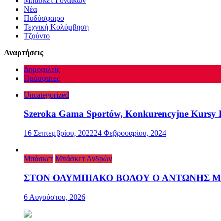
Μπάσκετ Γυναικών
Νέα
Ποδόσφαιρο
Τεχνική Κολύμβηση
Τζούντο
Αναρτήσεις
Δημοφιλείς
Πρόσφατες
Uncategorized
Szeroka Gama Sportów, Konkurencyjne Kursy I
16 Σεπτεμβρίου, 2022
24 Φεβρουαρίου, 2024
Μπάσκετ
Μπάσκετ Ανδρών
ΣΤΟΝ ΟΛΥΜΠΙΑΚΟ ΒΟΛΟΥ Ο ΑΝΤΩΝΗΣ 
6 Αυγούστου, 2026