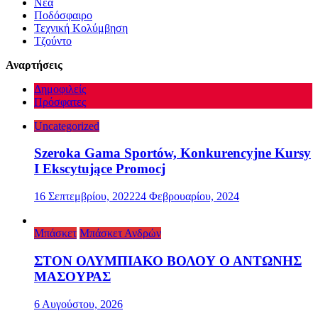
Νέα
Ποδόσφαιρο
Τεχνική Κολύμβηση
Τζούντο
Αναρτήσεις
Δημοφιλείς
Πρόσφατες
Uncategorized
Szeroka Gama Sportów, Konkurencyjne Kursy
I Ekscytujące Promocj
16 Σεπτεμβρίου, 2022
24 Φεβρουαρίου, 2024
Μπάσκετ
Μπάσκετ Ανδρών
ΣΤΟΝ ΟΛΥΜΠΙΑΚΟ ΒΟΛΟΥ Ο ΑΝΤΩΝΗΣ
ΜΑΣΟΥΡΑΣ
6 Αυγούστου, 2026