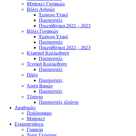
Μπάσκετ Γυναικών
Βόλει Ανδρών
Έμψυχο Υλικό
Προπονητές
Πρωτάθλημα 2022 – 2023
Βόλει Γυναικών
Έμψυχο Υλικό
Προπονητές
Πρωτάθλημα 2022 – 2023
Κλασική Κολύμβηση
Προπονητές
Τεχνική Κολύμβηση
Προπονητές
Πάλη
Προπονητές
Άρση Βαρών
Προπονητές
Τζούντο
Προπονητές τζούντο
Ακαδημίες
Ποδόσφαιρο
Μπάσκετ
Εγκαταστάσεις
Γραφεία
Άγιος Γεώργιος