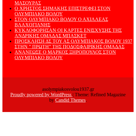
ΜΑΣΟΥΡΑΣ
Ο ΧΡΗΣΤΟΣ ΣΗΜΑΚΗΣ ΕΠΙΣΤΡΕΦΕΙ ΣΤΟΝ
ΟΛΥΜΠΙΑΚΟ ΒΟΛΟΥ
ΣΤΟΝ ΟΛΥΜΠΙΑΚΟ ΒΟΛΟΥ Ο ΑΧΙΛΛΕΑΣ
ΒΛΑΧΟΓΙΑΝΗΣ
ΚΥΚΛΟΦΟΡΗΣΑΝ ΟΙ ΚΑΡΤΕΣ ΕΝΙΣΧΥΣΗΣ ΤΗΣ
ΑΝΔΡΙΚΗΣ ΟΜΑΔΑΣ ΜΠΑΣΚΕΤ
ΠΡΟΣΚΛΗΣΗ ΔΣ ΤΟΥ ΑΣ ΟΛΥΜΠΙΑΚΟΣ ΒΟΛΟΥ 1937
ΣΤΗΝ ” ΠΡΩΤΗ” ΤΗΣ ΠΟΔΟΣΦΑΙΡΙΚΗΣ ΟΜΑΔΑΣ
ΑΝΑΝΕΩΣΕ Ο ΜΑΡΚΟΣ ΞΗΡΟΠΟΥΛΟΣ ΣΤΟΝ
ΟΛΥΜΠΙΑΚΟ ΒΟΛΟΥ
asolympiakosvolou1937.gr
Proudly powered by WordPress
|
Theme: Refined Magazine
by
Candid Themes
.