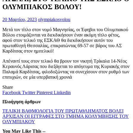
ΟΛΥΜΠΙΑΚΟΣ ΒΟΛΟΥ!
20 Μαρτίου, 2023
olympiakosvolou
Μετά τον τίτλο στον νομό Μαγνησίας, οι Έφηβοι του Ολυμπιακού
Βόλου ετοιμάζονται να διεκδικήσουν έναν ακόμη τίτλο φέτος,
αφού στον τελικό της ΕΣΚΑΘ θα διεκδικήσουν αυτόν του
πρωταθλητή Θεσσαλίας, επικρατώντας 69-57 σε βάρος του ΑΣ
Καρδίτσας στον ημιτελικό!
Απέναντί τους στον τελικό θα βρουν τον νικητή Τρίκαλα 14-Νέος
Κεραυνός Λάρισας που διεξάγεται το απόγευμα της Κυριακής στον
Παλαμά Καρδίτσας, φιλοδοξώντας να συνεχίσουν στον ρυθμό των
επιτυχιών, σε μία υπερβατική χρονιά
Share
Facebook
Twitter
Pinterest
Linkedin
Πλοήγηση άρθρων
ΤΕΛΙΚΗ ΒΑΘΜΟΛΟΓΙΑ ΤΟΥ ΠΡΩΤΑΘΛΗΜΑΤΟΣ ΒΟΛΕΙ
ΑΡΧΙΣΑΝ ΟΙ ΕΓΓΡΑΦΕΣ ΣΤΟ ΤΜΗΜΑ ΚΟΛΥΜΒΗΣΗΣ ΤΟΥ
ΟΛΥΜΠΙΑΚΟΥ
You May Like This --