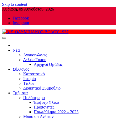
Skip to content
Κυριακή, 09 Αυγούστου, 2026
Facebook
Instagram
Α.Σ. ΟΛΥΜΠΙΑΚΟΣ ΒΟΛΟΥ 1937
Νέα
Ανακοινώσεις
Δελτία Τύπου
Αρχηγοί Ομάδας
Σύλλογος
Καταστατικό
Ιστορία
Τίτλοι
Διοικητικό Συμβούλιο
Τμήματα
Ποδόσφαιρο
Έμψυχο Υλικό
Προπονητές
Πρωτάθλημα 2022 – 2023
Μπάσκετ Ανδρών