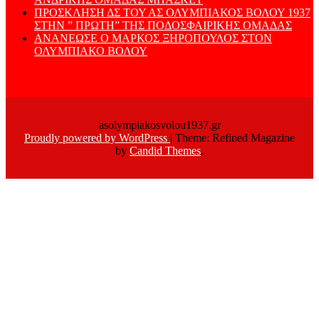
ΠΡΟΣΚΛΗΣΗ ΔΣ ΤΟΥ ΑΣ ΟΛΥΜΠΙΑΚΟΣ ΒΟΛΟΥ 1937
ΣΤΗΝ ” ΠΡΩΤΗ” ΤΗΣ ΠΟΔΟΣΦΑΙΡΙΚΗΣ ΟΜΑΔΑΣ
ΑΝΑΝΕΩΣΕ Ο ΜΑΡΚΟΣ ΞΗΡΟΠΟΥΛΟΣ ΣΤΟΝ
ΟΛΥΜΠΙΑΚΟ ΒΟΛΟΥ
asolympiakosvolou1937.gr
Proudly powered by WordPress
|
Theme: Refined Magazine
by
Candid Themes
.