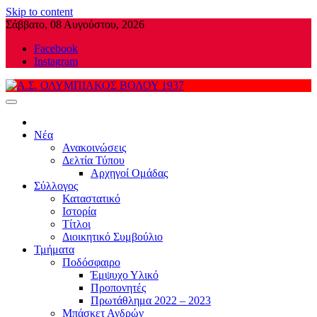
Skip to content
Σάββατο, 08 Αυγούστου, 2026
Facebook
Instagram
Α.Σ. ΟΛΥΜΠΙΑΚΟΣ ΒΟΛΟΥ 1937
Νέα
Ανακοινώσεις
Δελτία Τύπου
Αρχηγοί Ομάδας
Σύλλογος
Καταστατικό
Ιστορία
Τίτλοι
Διοικητικό Συμβούλιο
Τμήματα
Ποδόσφαιρο
Έμψυχο Υλικό
Προπονητές
Πρωτάθλημα 2022 – 2023
Μπάσκετ Ανδρών