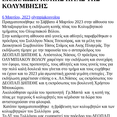
ΚΟΛΥΜΒΗΣΗΣ
6 Μαρτίου, 2023
olympiakosvolou
Πραγματοποιήθηκε το Σάββατο 4 Μαρτίου 2023 στην αίθουσα του
Μεταξουργείου η εκδήλωση κοπής πίτας του Κολυμβητικού
τμήματος του Ολυμπιακού Βόλου.
Στην κατάμεστη αίθουσα από γονείς και αθλητές παραβρέθηκαν ο
πρόεδρος του Συλλόγου Νίκος Τσεκούρας, και τα μέλη του
Διοικητικού Συμβουλίου Τάσος Στάμος και Ακης Πλαγεράς. Την
εκδήλωση τίμησε με την παρουσία του ο αντιπρόεδρος του
ΔΕΟΠΑΠ ΔΗΠΕΘΕ k. Απόστολος Νάσιος. Ο πρόεδρος του
ΟΛΥΜΠΙΑΚΟΥ ΒΟΛΟΥ χαιρέτησε την εκδήλωση και συνεχάρη
τον έφορο, τους προπονητές, τους αθλητές και τους γονείς τους για
την πολύ καλή δουλειά που γίνεται στο τμήμα και τους ευχήθηκε
να έχουν και το 2023 μία αγωνιστική χρονιά γεμάτη επιτυχίες .Την
εκδήλωση χαιρέτισαν επίσης ο κ. Απ.Νάσιος ως εκπρόσωπος του
ΔΕΟΠΑΠ ΔΗΠΕΘΕ και η εκπρόσωπος του βουλευτή Χρήστου
Μπουκώρου.
Ακολούθησαν ομιλία του προπονητή Γρ.Μαντά και η κοπή της
πίτας με τυχερούς 6 κολυμβητές που κέρδισαν τα δώρα που
αντιστοιχούσαν στα φλουριά.
Κατόπιν πραγματοποιήθηκε η βράβευση των κολυμβητών και των
κολυμβητριών του Συλλόγου μας.
Το ΔΣ του Συλλόγου μας ευχαριστεί τον πρόεδρο του ΔΕΟΠΑΠ