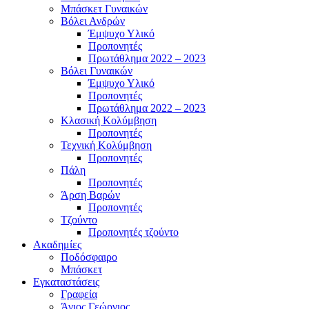
Μπάσκετ Γυναικών
Βόλει Ανδρών
Έμψυχο Υλικό
Προπονητές
Πρωτάθλημα 2022 – 2023
Βόλει Γυναικών
Έμψυχο Υλικό
Προπονητές
Πρωτάθλημα 2022 – 2023
Κλασική Κολύμβηση
Προπονητές
Τεχνική Κολύμβηση
Προπονητές
Πάλη
Προπονητές
Άρση Βαρών
Προπονητές
Τζούντο
Προπονητές τζούντο
Ακαδημίες
Ποδόσφαιρο
Μπάσκετ
Εγκαταστάσεις
Γραφεία
Άγιος Γεώργιος