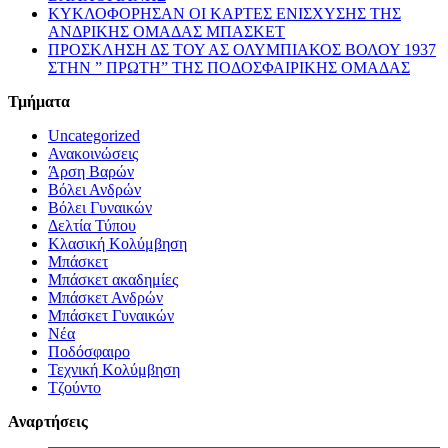
ΚΥΚΛΟΦΟΡΗΣΑΝ ΟΙ ΚΑΡΤΕΣ ΕΝΙΣΧΥΣΗΣ ΤΗΣ
ΑΝΔΡΙΚΗΣ ΟΜΑΔΑΣ ΜΠΑΣΚΕΤ
ΠΡΟΣΚΛΗΣΗ ΔΣ ΤΟΥ ΑΣ ΟΛΥΜΠΙΑΚΟΣ ΒΟΛΟΥ 1937
ΣΤΗΝ ” ΠΡΩΤΗ” ΤΗΣ ΠΟΔΟΣΦΑΙΡΙΚΗΣ ΟΜΑΔΑΣ
Τμήματα
Uncategorized
Ανακοινώσεις
Άρση Βαρών
Βόλει Ανδρών
Βόλει Γυναικών
Δελτία Τύπου
Κλασική Κολύμβηση
Μπάσκετ
Μπάσκετ ακαδημίες
Μπάσκετ Ανδρών
Μπάσκετ Γυναικών
Νέα
Ποδόσφαιρο
Τεχνική Κολύμβηση
Τζούντο
Αναρτήσεις