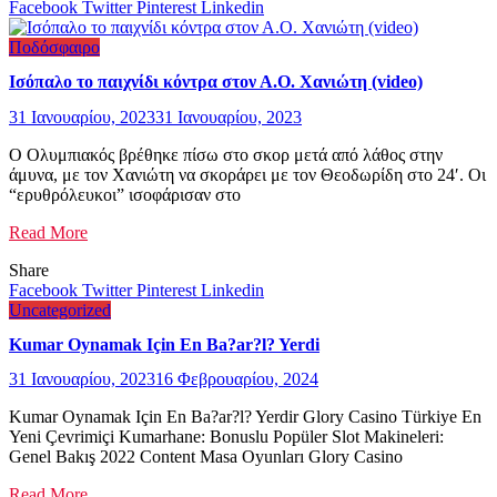
Facebook
Twitter
Pinterest
Linkedin
Ποδόσφαιρο
Ισόπαλο το παιχνίδι κόντρα στον Α.Ο. Χανιώτη (video)
31 Ιανουαρίου, 2023
31 Ιανουαρίου, 2023
Ο Ολυμπιακός βρέθηκε πίσω στο σκορ μετά από λάθος στην
άμυνα, με τον Χανιώτη να σκοράρει με τον Θεοδωρίδη στο 24′. Οι
“ερυθρόλευκοι” ισοφάρισαν στο
Read More
Share
Facebook
Twitter
Pinterest
Linkedin
Uncategorized
Kumar Oynamak Için En Ba?ar?l? Yerdi
31 Ιανουαρίου, 2023
16 Φεβρουαρίου, 2024
Kumar Oynamak Için En Ba?ar?l? Yerdir Glory Casino Türkiye En
Yeni Çevrimiçi Kumarhane: Bonuslu Popüler Slot Makineleri:
Genel Bakış 2022 Content Masa Oyunları Glory Casino
Read More