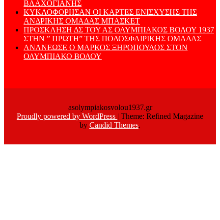
ΒΛΑΧΟΓΙΑΝΗΣ
ΚΥΚΛΟΦΟΡΗΣΑΝ ΟΙ ΚΑΡΤΕΣ ΕΝΙΣΧΥΣΗΣ ΤΗΣ
ΑΝΔΡΙΚΗΣ ΟΜΑΔΑΣ ΜΠΑΣΚΕΤ
ΠΡΟΣΚΛΗΣΗ ΔΣ ΤΟΥ ΑΣ ΟΛΥΜΠΙΑΚΟΣ ΒΟΛΟΥ 1937
ΣΤΗΝ ” ΠΡΩΤΗ” ΤΗΣ ΠΟΔΟΣΦΑΙΡΙΚΗΣ ΟΜΑΔΑΣ
ΑΝΑΝΕΩΣΕ Ο ΜΑΡΚΟΣ ΞΗΡΟΠΟΥΛΟΣ ΣΤΟΝ
ΟΛΥΜΠΙΑΚΟ ΒΟΛΟΥ
asolympiakosvolou1937.gr
Proudly powered by WordPress
|
Theme: Refined Magazine
by
Candid Themes
.