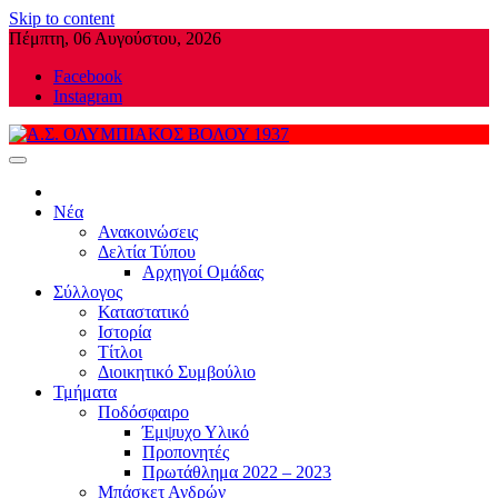
Skip to content
Πέμπτη, 06 Αυγούστου, 2026
Facebook
Instagram
Α.Σ. ΟΛΥΜΠΙΑΚΟΣ ΒΟΛΟΥ 1937
Νέα
Ανακοινώσεις
Δελτία Τύπου
Αρχηγοί Ομάδας
Σύλλογος
Καταστατικό
Ιστορία
Τίτλοι
Διοικητικό Συμβούλιο
Τμήματα
Ποδόσφαιρο
Έμψυχο Υλικό
Προπονητές
Πρωτάθλημα 2022 – 2023
Μπάσκετ Ανδρών