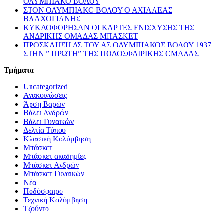
ΟΛΥΜΠΙΑΚΟ ΒΟΛΟΥ
ΣΤΟΝ ΟΛΥΜΠΙΑΚΟ ΒΟΛΟΥ Ο ΑΧΙΛΛΕΑΣ
ΒΛΑΧΟΓΙΑΝΗΣ
ΚΥΚΛΟΦΟΡΗΣΑΝ ΟΙ ΚΑΡΤΕΣ ΕΝΙΣΧΥΣΗΣ ΤΗΣ
ΑΝΔΡΙΚΗΣ ΟΜΑΔΑΣ ΜΠΑΣΚΕΤ
ΠΡΟΣΚΛΗΣΗ ΔΣ ΤΟΥ ΑΣ ΟΛΥΜΠΙΑΚΟΣ ΒΟΛΟΥ 1937
ΣΤΗΝ ” ΠΡΩΤΗ” ΤΗΣ ΠΟΔΟΣΦΑΙΡΙΚΗΣ ΟΜΑΔΑΣ
Τμήματα
Uncategorized
Ανακοινώσεις
Άρση Βαρών
Βόλει Ανδρών
Βόλει Γυναικών
Δελτία Τύπου
Κλασική Κολύμβηση
Μπάσκετ
Μπάσκετ ακαδημίες
Μπάσκετ Ανδρών
Μπάσκετ Γυναικών
Νέα
Ποδόσφαιρο
Τεχνική Κολύμβηση
Τζούντο