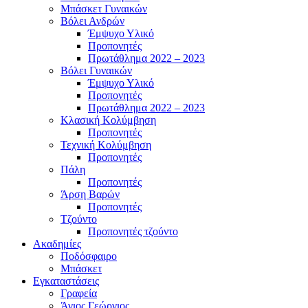
Μπάσκετ Γυναικών
Βόλει Ανδρών
Έμψυχο Υλικό
Προπονητές
Πρωτάθλημα 2022 – 2023
Βόλει Γυναικών
Έμψυχο Υλικό
Προπονητές
Πρωτάθλημα 2022 – 2023
Κλασική Κολύμβηση
Προπονητές
Τεχνική Κολύμβηση
Προπονητές
Πάλη
Προπονητές
Άρση Βαρών
Προπονητές
Τζούντο
Προπονητές τζούντο
Ακαδημίες
Ποδόσφαιρο
Μπάσκετ
Εγκαταστάσεις
Γραφεία
Άγιος Γεώργιος