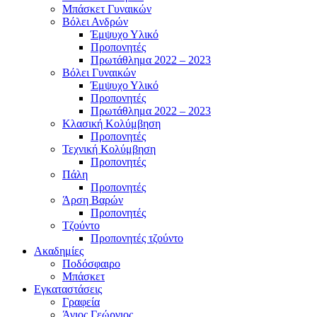
Μπάσκετ Γυναικών
Βόλει Ανδρών
Έμψυχο Υλικό
Προπονητές
Πρωτάθλημα 2022 – 2023
Βόλει Γυναικών
Έμψυχο Υλικό
Προπονητές
Πρωτάθλημα 2022 – 2023
Κλασική Κολύμβηση
Προπονητές
Τεχνική Κολύμβηση
Προπονητές
Πάλη
Προπονητές
Άρση Βαρών
Προπονητές
Τζούντο
Προπονητές τζούντο
Ακαδημίες
Ποδόσφαιρο
Μπάσκετ
Εγκαταστάσεις
Γραφεία
Άγιος Γεώργιος