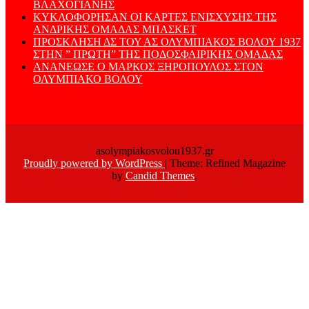
ΒΛΑΧΟΓΙΑΝΗΣ
ΚΥΚΛΟΦΟΡΗΣΑΝ ΟΙ ΚΑΡΤΕΣ ΕΝΙΣΧΥΣΗΣ ΤΗΣ
ΑΝΔΡΙΚΗΣ ΟΜΑΔΑΣ ΜΠΑΣΚΕΤ
ΠΡΟΣΚΛΗΣΗ ΔΣ ΤΟΥ ΑΣ ΟΛΥΜΠΙΑΚΟΣ ΒΟΛΟΥ 1937
ΣΤΗΝ ” ΠΡΩΤΗ” ΤΗΣ ΠΟΔΟΣΦΑΙΡΙΚΗΣ ΟΜΑΔΑΣ
ΑΝΑΝΕΩΣΕ Ο ΜΑΡΚΟΣ ΞΗΡΟΠΟΥΛΟΣ ΣΤΟΝ
ΟΛΥΜΠΙΑΚΟ ΒΟΛΟΥ
asolympiakosvolou1937.gr
Proudly powered by WordPress
|
Theme: Refined Magazine
by
Candid Themes
.