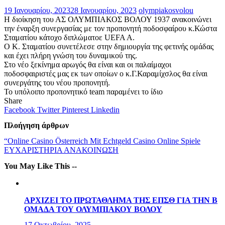
19 Ιανουαρίου, 2023
28 Ιανουαρίου, 2023
olympiakosvolou
Η διοίκηση του ΑΣ ΟΛΥΜΠΙΑΚΟΣ ΒΟΛΟΥ 1937 ανακοινώνει
την έναρξη συνεργασίας με τον προπονητή ποδοσφαίρου κ.Κώστα
Σταματίου κάτοχο διπλώματοε UEFA A.
Ο Κ. Σταματίου συνετέλεσε στην δημιουργία της φετινής ομάδας
και έχει πλήρη γνώση του δυναμικού της.
Στο νέο ξεκίνημα αρωγός θα είναι και οι παλαίμαχοι
ποδοσφαιριστές μας εκ των οποίων ο κ.Γ.Καραμίχσλος θα είναι
συνεργάτης του νέου προπονητή.
Το υπόλοιπο προπονητικό team παραμένει το ίδιο
Share
Facebook
Twitter
Pinterest
Linkedin
Πλοήγηση άρθρων
“Online Casino Österreich Mit Echtgeld Casino Online Spiele
ΕΥΧΑΡΙΣΤΗΡΙΑ ΑΝΑΚΟΙΝΩΣΗ
You May Like This --
ΑΡΧΙΖΕΙ ΤΟ ΠΡΩΤΑΘΛΗΜΑ ΤΗΣ ΕΠΣΘ ΓΙΑ ΤΗΝ Β
ΟΜΑΔΑ ΤΟΥ ΟΛΥΜΠΙΑΚΟΥ ΒΟΛΟΥ
17 Οκτωβρίου, 2025