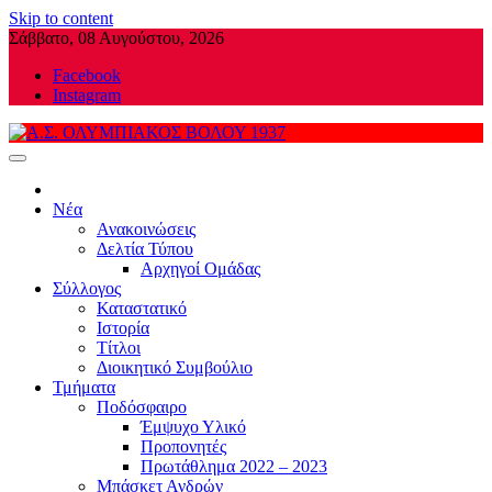
Skip to content
Σάββατο, 08 Αυγούστου, 2026
Facebook
Instagram
Α.Σ. ΟΛΥΜΠΙΑΚΟΣ ΒΟΛΟΥ 1937
Νέα
Ανακοινώσεις
Δελτία Τύπου
Αρχηγοί Ομάδας
Σύλλογος
Καταστατικό
Ιστορία
Τίτλοι
Διοικητικό Συμβούλιο
Τμήματα
Ποδόσφαιρο
Έμψυχο Υλικό
Προπονητές
Πρωτάθλημα 2022 – 2023
Μπάσκετ Ανδρών