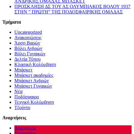
ΑΝΔΡΙΚΗΣ ΟΜΑΔΑΣ ΜΠΑΣΚΕΤ
ΠΡΟΣΚΛΗΣΗ ΔΣ ΤΟΥ ΑΣ ΟΛΥΜΠΙΑΚΟΣ ΒΟΛΟΥ 1937
ΣΤΗΝ ” ΠΡΩΤΗ” ΤΗΣ ΠΟΔΟΣΦΑΙΡΙΚΗΣ ΟΜΑΔΑΣ
Τμήματα
Uncategorized
Ανακοινώσεις
Άρση Βαρών
Βόλει Ανδρών
Βόλει Γυναικών
Δελτία Τύπου
Κλασική Κολύμβηση
Μπάσκετ
Μπάσκετ ακαδημίες
Μπάσκετ Ανδρών
Μπάσκετ Γυναικών
Νέα
Ποδόσφαιρο
Τεχνική Κολύμβηση
Τζούντο
Αναρτήσεις
Δημοφιλείς
Πρόσφατες