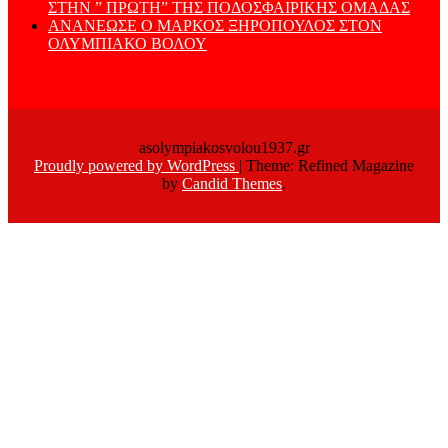
ΣΤΗΝ ” ΠΡΩΤΗ” ΤΗΣ ΠΟΔΟΣΦΑΙΡΙΚΗΣ ΟΜΑΔΑΣ
ΑΝΑΝΕΩΣΕ Ο ΜΑΡΚΟΣ ΞΗΡΟΠΟΥΛΟΣ ΣΤΟΝ
ΟΛΥΜΠΙΑΚΟ ΒΟΛΟΥ
asolympiakosvolou1937.gr
Proudly powered by WordPress
|
Theme: Refined Magazine
by
Candid Themes
.