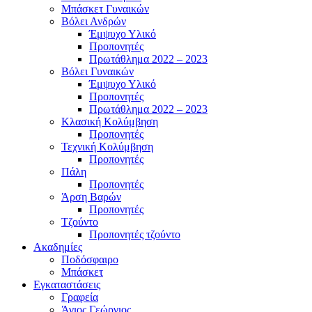
Μπάσκετ Γυναικών
Βόλει Ανδρών
Έμψυχο Υλικό
Προπονητές
Πρωτάθλημα 2022 – 2023
Βόλει Γυναικών
Έμψυχο Υλικό
Προπονητές
Πρωτάθλημα 2022 – 2023
Κλασική Κολύμβηση
Προπονητές
Τεχνική Κολύμβηση
Προπονητές
Πάλη
Προπονητές
Άρση Βαρών
Προπονητές
Τζούντο
Προπονητές τζούντο
Ακαδημίες
Ποδόσφαιρο
Μπάσκετ
Εγκαταστάσεις
Γραφεία
Άγιος Γεώργιος