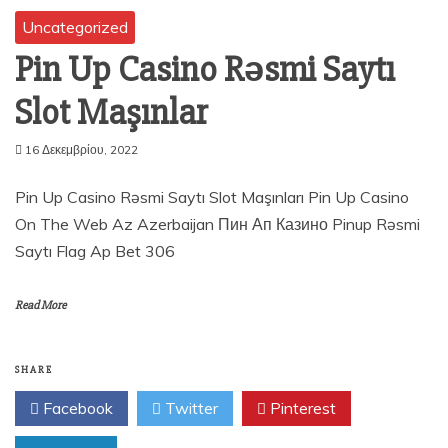
Uncategorized
Pin Up Casino Rəsmi Saytı
Slot Maşınlar
16 Δεκεμβρίου, 2022
Pin Up Casino Rəsmi Saytı Slot Maşınları Pin Up Casino
On The Web Az Azerbaijan Пин Ап Казино Pinup Rəsmi
Saytı Flag Ap Bet 306
Read More
SHARE
Facebook
Twitter
Pinterest