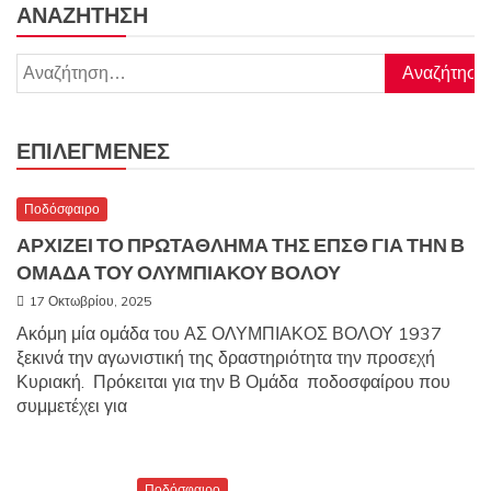
ΑΝΑΖΉΤΗΣΗ
Αναζήτηση
για:
ΕΠΙΛΕΓΜΈΝΕΣ
Ποδόσφαιρο
ΑΡΧΙΖΕΙ ΤΟ ΠΡΩΤΑΘΛΗΜΑ ΤΗΣ ΕΠΣΘ ΓΙΑ ΤΗΝ Β
ΟΜΑΔΑ ΤΟΥ ΟΛΥΜΠΙΑΚΟΥ ΒΟΛΟΥ
17 Οκτωβρίου, 2025
Ακόμη μία ομάδα του ΑΣ ΟΛΥΜΠΙΑΚΟΣ ΒΟΛΟΥ 1937
ξεκινά την αγωνιστική της δραστηριότητα την προσεχή
Κυριακή. Πρόκειται για την Β Ομάδα ποδοσφαίρου που
συμμετέχει για
Ποδόσφαιρο