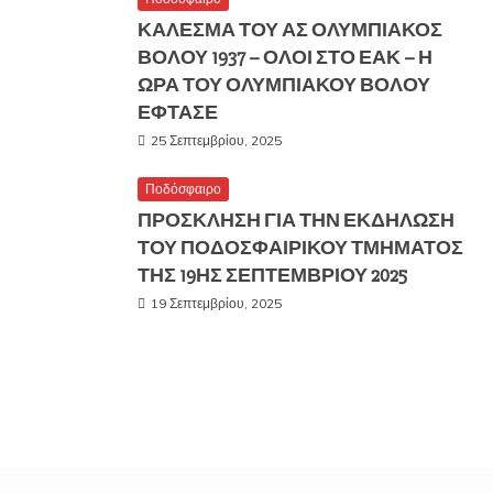
ΚΑΛΕΣΜΑ ΤΟΥ ΑΣ ΟΛΥΜΠΙΑΚΟΣ
ΒΟΛΟΥ 1937 – ΟΛΟΙ ΣΤΟ ΕΑΚ – Η
ΩΡΑ ΤΟΥ ΟΛΥΜΠΙΑΚΟΥ ΒΟΛΟΥ
ΕΦΤΑΣΕ
25 Σεπτεμβρίου, 2025
Ποδόσφαιρο
ΠΡΟΣΚΛΗΣΗ ΓΙΑ ΤΗΝ ΕΚΔΗΛΩΣΗ
ΤΟΥ ΠΟΔΟΣΦΑΙΡΙΚΟΥ ΤΜΗΜΑΤΟΣ
ΤΗΣ 19ΗΣ ΣΕΠΤΕΜΒΡΙΟΥ 2025
19 Σεπτεμβρίου, 2025