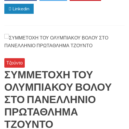
Linkedin
Τζούντο
ΣΥΜΜΕΤΟΧΗ ΤΟΥ
ΟΛΥΜΠΙΑΚΟΥ ΒΟΛΟΥ
ΣΤΟ ΠΑΝΕΛΛΗΝΙΟ
ΠΡΩΤΑΘΛΗΜΑ
ΤΖΟΥΝΤΟ