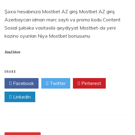
Şəxsi hesabınıza Mostbet AZ giriş Mostbet AZ giriş
Azerbaycan idman mərc saytı və promo kodu Content
Sosial şəbəkə vasitəsilə qeydiyyat Mostbet-də yeni
kazino oyunları Niyə Mostbet bonusumu
Read More
SHARE
Facebook
Twitter
Pinterest
Linkedin