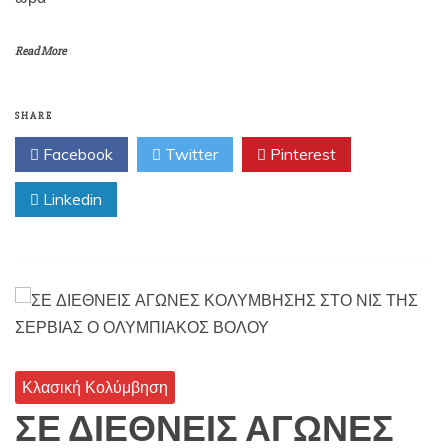
Read More
SHARE
Facebook
Twitter
Pinterest
Linkedin
Κλασική Κολύμβηση
ΣΕ ΔΙΕΘΝΕΙΣ ΑΓΩΝΕΣ