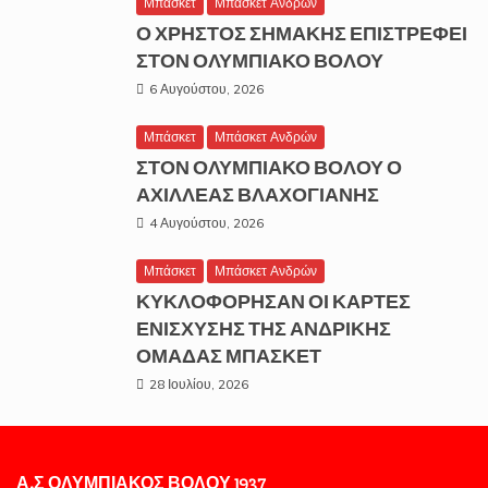
Μπάσκετ
Μπάσκετ Ανδρών
Ο ΧΡΗΣΤΟΣ ΣΗΜΑΚΗΣ ΕΠΙΣΤΡΕΦΕΙ
ΣΤΟΝ ΟΛΥΜΠΙΑΚΟ ΒΟΛΟΥ
6 Αυγούστου, 2026
Μπάσκετ
Μπάσκετ Ανδρών
ΣΤΟΝ ΟΛΥΜΠΙΑΚΟ ΒΟΛΟΥ Ο
ΑΧΙΛΛΕΑΣ ΒΛΑΧΟΓΙΑΝΗΣ
4 Αυγούστου, 2026
Μπάσκετ
Μπάσκετ Ανδρών
ΚΥΚΛΟΦΟΡΗΣΑΝ ΟΙ ΚΑΡΤΕΣ
ΕΝΙΣΧΥΣΗΣ ΤΗΣ ΑΝΔΡΙΚΗΣ
ΟΜΑΔΑΣ ΜΠΑΣΚΕΤ
28 Ιουλίου, 2026
Α.Σ ΟΛΥΜΠΙΑΚΟΣ ΒΟΛΟΥ 1937