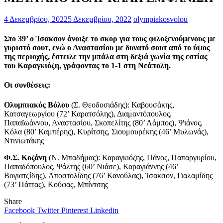
4 Δεκεμβρίου, 2022
5 Δεκεμβρίου, 2022
olympiakosvolou
Στο 39’ ο Ίσακσον άνοιξε το σκορ για τους φιλοξενούμενους με
γυριστό σουτ, ενώ ο Αναστασίου με δυνατό σουτ από το ύψος
της περιοχής, έστειλε την μπάλα στη δεξιά γωνία της εστίας
του Καραγκιόζη, γράφοντας το 1-1 στη Νεάπολη.
Οι συνθέσεις:
Ολυμπιακός Βόλου
(Σ. Θεοδοσιάδης): Καβουσάκης,
Κατσαγεωργίου (72’ Καρατσόλης), Διαμαντόπουλος,
Παπαϊωάννου, Αναστασίου, Σκοπελίτης (80’ Λάμπος), Ψιάνος,
Κόλα (80’ Καμπέρης), Κυρίτσης, Σιουμουρέκης (46’ Μυλωνάς),
Ντινιωτάκης
Φ.Σ. Κοζάνη
(Ν. Μπαδήμας): Καραγκιόζης, Πάνος, Παπαργυρίου,
Παπαδόπουλος, Ψάλτης (60’ Νιάσε), Καραγιάννης (46’
Βογιατζίδης), Αποστολίδης (76’ Κανούλας), Ίσακσον, Γιαλαμίδης
(73’ Πάττας), Κούφας, Μπίντσης
Share
Facebook
Twitter
Pinterest
Linkedin