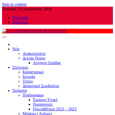
Skip to content
Δευτέρα, 10 Αυγούστου, 2026
Facebook
Instagram
Α.Σ. ΟΛΥΜΠΙΑΚΟΣ ΒΟΛΟΥ 1937
Νέα
Ανακοινώσεις
Δελτία Τύπου
Αρχηγοί Ομάδας
Σύλλογος
Καταστατικό
Ιστορία
Τίτλοι
Διοικητικό Συμβούλιο
Τμήματα
Ποδόσφαιρο
Έμψυχο Υλικό
Προπονητές
Πρωτάθλημα 2022 – 2023
Μπάσκετ Ανδρών