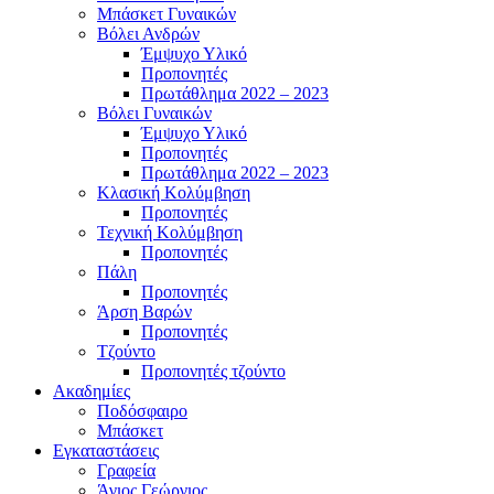
Μπάσκετ Γυναικών
Βόλει Ανδρών
Έμψυχο Υλικό
Προπονητές
Πρωτάθλημα 2022 – 2023
Βόλει Γυναικών
Έμψυχο Υλικό
Προπονητές
Πρωτάθλημα 2022 – 2023
Κλασική Κολύμβηση
Προπονητές
Τεχνική Κολύμβηση
Προπονητές
Πάλη
Προπονητές
Άρση Βαρών
Προπονητές
Τζούντο
Προπονητές τζούντο
Ακαδημίες
Ποδόσφαιρο
Μπάσκετ
Εγκαταστάσεις
Γραφεία
Άγιος Γεώργιος