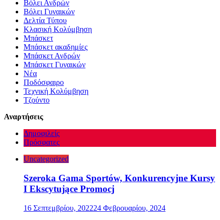
Βόλει Ανδρών
Βόλει Γυναικών
Δελτία Τύπου
Κλασική Κολύμβηση
Μπάσκετ
Μπάσκετ ακαδημίες
Μπάσκετ Ανδρών
Μπάσκετ Γυναικών
Νέα
Ποδόσφαιρο
Τεχνική Κολύμβηση
Τζούντο
Αναρτήσεις
Δημοφιλείς
Πρόσφατες
Uncategorized
Szeroka Gama Sportów, Konkurencyjne Kursy
I Ekscytujące Promocj
16 Σεπτεμβρίου, 2022
24 Φεβρουαρίου, 2024