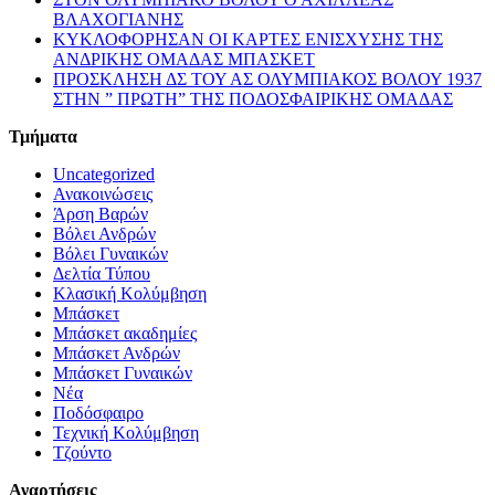
ΒΛΑΧΟΓΙΑΝΗΣ
ΚΥΚΛΟΦΟΡΗΣΑΝ ΟΙ ΚΑΡΤΕΣ ΕΝΙΣΧΥΣΗΣ ΤΗΣ
ΑΝΔΡΙΚΗΣ ΟΜΑΔΑΣ ΜΠΑΣΚΕΤ
ΠΡΟΣΚΛΗΣΗ ΔΣ ΤΟΥ ΑΣ ΟΛΥΜΠΙΑΚΟΣ ΒΟΛΟΥ 1937
ΣΤΗΝ ” ΠΡΩΤΗ” ΤΗΣ ΠΟΔΟΣΦΑΙΡΙΚΗΣ ΟΜΑΔΑΣ
Τμήματα
Uncategorized
Ανακοινώσεις
Άρση Βαρών
Βόλει Ανδρών
Βόλει Γυναικών
Δελτία Τύπου
Κλασική Κολύμβηση
Μπάσκετ
Μπάσκετ ακαδημίες
Μπάσκετ Ανδρών
Μπάσκετ Γυναικών
Νέα
Ποδόσφαιρο
Τεχνική Κολύμβηση
Τζούντο
Αναρτήσεις