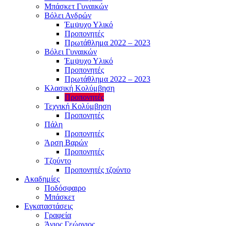
Μπάσκετ Γυναικών
Βόλει Ανδρών
Έμψυχο Υλικό
Προπονητές
Πρωτάθλημα 2022 – 2023
Βόλει Γυναικών
Έμψυχο Υλικό
Προπονητές
Πρωτάθλημα 2022 – 2023
Κλασική Κολύμβηση
Προπονητές
Τεχνική Κολύμβηση
Προπονητές
Πάλη
Προπονητές
Άρση Βαρών
Προπονητές
Τζούντο
Προπονητές τζούντο
Ακαδημίες
Ποδόσφαιρο
Μπάσκετ
Εγκαταστάσεις
Γραφεία
Άγιος Γεώργιος