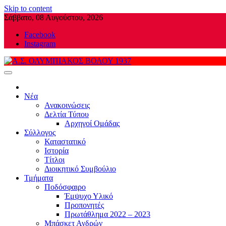
Skip to content
Σάββατο, 08 Αυγούστου, 2026
Facebook
Instagram
Α.Σ. ΟΛΥΜΠΙΑΚΟΣ ΒΟΛΟΥ 1937
Νέα
Ανακοινώσεις
Δελτία Τύπου
Αρχηγοί Ομάδας
Σύλλογος
Καταστατικό
Ιστορία
Τίτλοι
Διοικητικό Συμβούλιο
Τμήματα
Ποδόσφαιρο
Έμψυχο Υλικό
Προπονητές
Πρωτάθλημα 2022 – 2023
Μπάσκετ Ανδρών