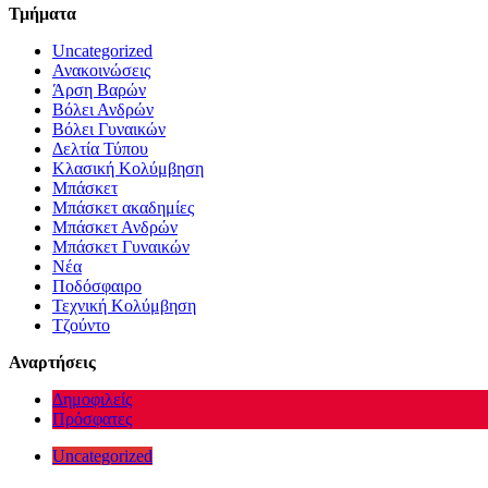
Τμήματα
Uncategorized
Ανακοινώσεις
Άρση Βαρών
Βόλει Ανδρών
Βόλει Γυναικών
Δελτία Τύπου
Κλασική Κολύμβηση
Μπάσκετ
Μπάσκετ ακαδημίες
Μπάσκετ Ανδρών
Μπάσκετ Γυναικών
Νέα
Ποδόσφαιρο
Τεχνική Κολύμβηση
Τζούντο
Αναρτήσεις
Δημοφιλείς
Πρόσφατες
Uncategorized