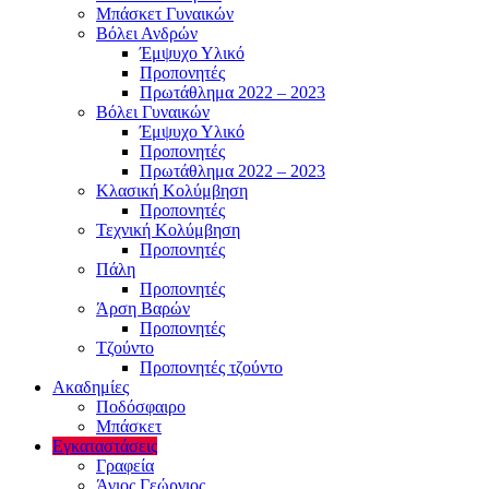
Μπάσκετ Γυναικών
Βόλει Ανδρών
Έμψυχο Υλικό
Προπονητές
Πρωτάθλημα 2022 – 2023
Βόλει Γυναικών
Έμψυχο Υλικό
Προπονητές
Πρωτάθλημα 2022 – 2023
Κλασική Κολύμβηση
Προπονητές
Τεχνική Κολύμβηση
Προπονητές
Πάλη
Προπονητές
Άρση Βαρών
Προπονητές
Τζούντο
Προπονητές τζούντο
Ακαδημίες
Ποδόσφαιρο
Μπάσκετ
Εγκαταστάσεις
Γραφεία
Άγιος Γεώργιος