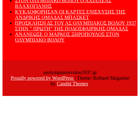
ΣΤΟΝ ΟΛΥΜΠΙΑΚΟ ΒΟΛΟΥ Ο ΑΧΙΛΛΕΑΣ
ΒΛΑΧΟΓΙΑΝΗΣ
ΚΥΚΛΟΦΟΡΗΣΑΝ ΟΙ ΚΑΡΤΕΣ ΕΝΙΣΧΥΣΗΣ ΤΗΣ
ΑΝΔΡΙΚΗΣ ΟΜΑΔΑΣ ΜΠΑΣΚΕΤ
ΠΡΟΣΚΛΗΣΗ ΔΣ ΤΟΥ ΑΣ ΟΛΥΜΠΙΑΚΟΣ ΒΟΛΟΥ 1937
ΣΤΗΝ ” ΠΡΩΤΗ” ΤΗΣ ΠΟΔΟΣΦΑΙΡΙΚΗΣ ΟΜΑΔΑΣ
ΑΝΑΝΕΩΣΕ Ο ΜΑΡΚΟΣ ΞΗΡΟΠΟΥΛΟΣ ΣΤΟΝ
ΟΛΥΜΠΙΑΚΟ ΒΟΛΟΥ
asolympiakosvolou1937.gr
Proudly powered by WordPress
|
Theme: Refined Magazine
by
Candid Themes
.