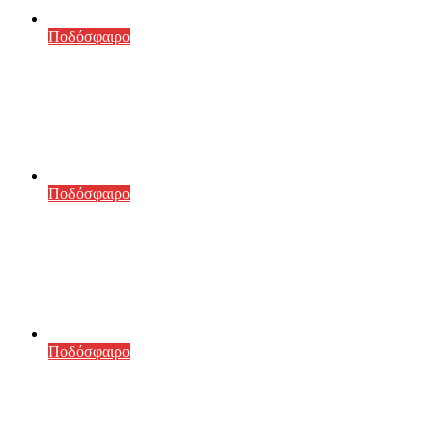
Ποδόσφαιρο
ΑΡΧΙΖΕΙ ΤΟ ΠΡΩΤΑΘΛΗΜΑ ΤΗΣ ΕΠΣΘ
ΓΙΑ ΤΗΝ Β ΟΜΑΔΑ ΤΟΥ ΟΛΥΜΠΙΑΚΟΥ
ΒΟΛΟΥ
17 Οκτωβρίου, 2025
Ποδόσφαιρο
ΚΑΛΕΣΜΑ ΤΟΥ ΑΣ ΟΛΥΜΠΙΑΚΟΣ ΒΟΛΟΥ
1937 – ΟΛΟΙ ΣΤΟ ΕΑΚ – Η ΩΡΑ ΤΟΥ
ΟΛΥΜΠΙΑΚΟΥ ΒΟΛΟΥ ΕΦΤΑΣΕ
25 Σεπτεμβρίου, 2025
25 Σεπτεμβρίου, 2025
Ποδόσφαιρο
ΠΡΟΣΚΛΗΣΗ ΓΙΑ ΤΗΝ ΕΚΔΗΛΩΣΗ ΤΟΥ
ΠΟΔΟΣΦΑΙΡΙΚΟΥ ΤΜΗΜΑΤΟΣ ΤΗΣ 19ης
ΣΕΠΤΕΜΒΡΙΟΥ 2025