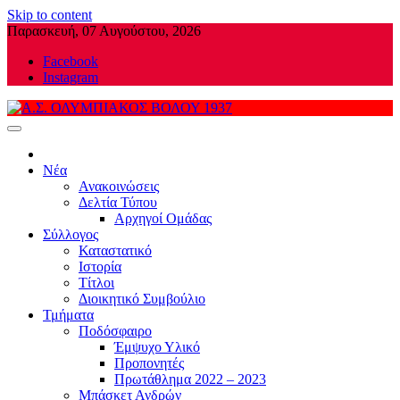
Skip to content
Παρασκευή, 07 Αυγούστου, 2026
Facebook
Instagram
Α.Σ. ΟΛΥΜΠΙΑΚΟΣ ΒΟΛΟΥ
Νέα
1937
Ανακοινώσεις
Δελτία Τύπου
Αρχηγοί Ομάδας
Σύλλογος
Καταστατικό
Ιστορία
Τίτλοι
Διοικητικό Συμβούλιο
Τμήματα
Ποδόσφαιρο
Έμψυχο Υλικό
Προπονητές
Πρωτάθλημα 2022 – 2023
Μπάσκετ Ανδρών