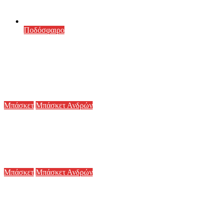
19 Σεπτεμβρίου, 2025
1 min read
Ποδόσφαιρο
ΑΝΑΚΟΙΝΩΣΗ ΓΙΑ ΤΑ ΕΙΣΙΤΗΡΙΑ
ΔΙΑΡΚΕΙΑΣ ΤΟΥ ΟΛΥΜΠΙΑΚΟΥ ΒΟΛΟΥ
29 Αυγούστου, 2025
1 min read
Μπάσκετ
Μπάσκετ Ανδρών
ΣΤΟΝ ΟΛΥΜΠΙΑΚΟ ΒΟΛΟΥ Ο ΑΝΤΩΝΗΣ
ΜΑΣΟΥΡΑΣ
6 Αυγούστου, 2026
Μπάσκετ
Μπάσκετ Ανδρών
Ο ΧΡΗΣΤΟΣ ΣΗΜΑΚΗΣ ΕΠΙΣΤΡΕΦΕΙ ΣΤΟΝ
ΟΛΥΜΠΙΑΚΟ ΒΟΛΟΥ
6 Αυγούστου, 2026
1 min read