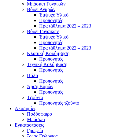
Μπάσκετ Γυναικών
Βόλει Ανδρών
Έμψυχο Υλικό
Προπονητές
Πρωτάθλημα 2022 – 2023
Βόλει Γυναικών
Έμψυχο Υλικό
Προπονητές
Πρωτάθλημα 2022 – 2023
Κλασική Κολύμβηση
Προπονητές
Τεχνική Κολύμβηση
Προπονητές
Πάλη
Προπονητές
Άρση Βαρών
Προπονητές
Τζούντο
Προπονητές τζούντο
Ακαδημίες
Ποδόσφαιρο
Μπάσκετ
Εγκαταστάσεις
Γραφεία
Άγιος Γεώργιος