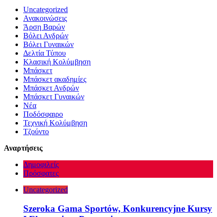
Uncategorized
Ανακοινώσεις
Άρση Βαρών
Βόλει Ανδρών
Βόλει Γυναικών
Δελτία Τύπου
Κλασική Κολύμβηση
Μπάσκετ
Μπάσκετ ακαδημίες
Μπάσκετ Ανδρών
Μπάσκετ Γυναικών
Νέα
Ποδόσφαιρο
Τεχνική Κολύμβηση
Τζούντο
Αναρτήσεις
Δημοφιλείς
Πρόσφατες
Uncategorized
Szeroka Gama Sportów, Konkurencyjne Kursy